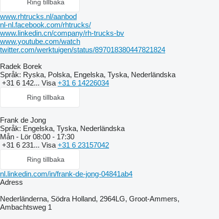
Ring tillbaka
www.rhtrucks.nl/aanbod
nl-nl.facebook.com/rhtrucks/
www.linkedin.cn/company/rh-trucks-bv
www.youtube.com/watch
twitter.com/werktuigen/status/897018380447821824
Radek Borek
Språk:
Ryska, Polska, Engelska, Tyska, Nederländska
+31 6 142...
Visa
+31 6 14226034
Ring tillbaka
Frank de Jong
Språk:
Engelska, Tyska, Nederländska
Mån - Lör
08:00 - 17:30
+31 6 231...
Visa
+31 6 23157042
Ring tillbaka
nl.linkedin.com/in/frank-de-jong-04841ab4
Adress
Nederländerna, Södra Holland, 2964LG, Groot-Ammers,
Ambachtsweg 1