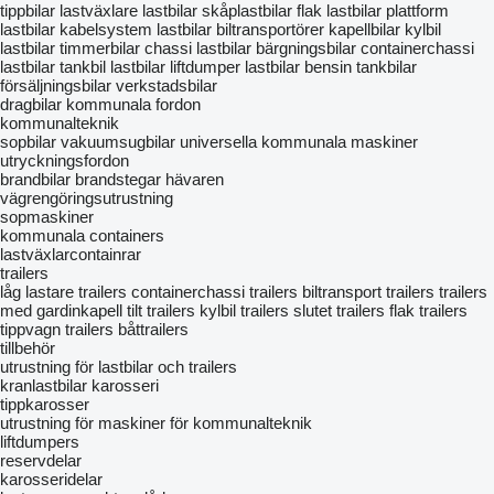
tippbilar
lastväxlare lastbilar
skåplastbilar
flak lastbilar
plattform
lastbilar
kabelsystem lastbilar
biltransportörer
kapellbilar
kylbil
lastbilar
timmerbilar
chassi lastbilar
bärgningsbilar
containerchassi
lastbilar
tankbil lastbilar
liftdumper lastbilar
bensin tankbilar
försäljningsbilar
verkstadsbilar
dragbilar
kommunala fordon
kommunalteknik
sopbilar
vakuumsugbilar
universella kommunala maskiner
utryckningsfordon
brandbilar
brandstegar
hävaren
vägrengöringsutrustning
sopmaskiner
kommunala containers
lastväxlarcontainrar
trailers
låg lastare trailers
containerchassi trailers
biltransport trailers
trailers
med gardinkapell
tilt trailers
kylbil trailers
slutet trailers
flak trailers
tippvagn trailers
båttrailers
tillbehör
utrustning för lastbilar och trailers
kranlastbilar
karosseri
tippkarosser
utrustning för maskiner för kommunalteknik
liftdumpers
reservdelar
karosseridelar