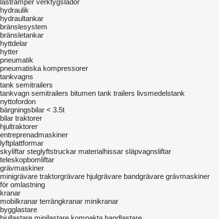
lastramper
verktygslådor
hydraulik
hydraultankar
bränslesystem
bränsletankar
hyttdelar
hytter
pneumatik
pneumatiska kompressorer
tankvagns
tank semitrailers
tankvagn semitrailers
bitumen tank trailers
livsmedelstank
nyttofordon
bärgningsbilar < 3.5t
bilar
traktorer
hjultraktorer
entreprenadmaskiner
lyftplattformar
skyliftar
steglyftstruckar
materialhissar
släpvagnsliftar
teleskopbomliftar
grävmaskiner
minigrävare
traktorgrävare
hjulgrävare
bandgrävare
grävmaskiner
för omlastning
kranar
mobilkranar
terrängkranar
minikranar
bygglastare
hjullastare
minilastare
kompakta bandlastare