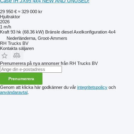
Case IH JX95 4x4 NEW AND UNUSED!
29 950 €
≈ 329 000 kr
Hjultraktor
2026
1 m/h
Kraft
93 hk (68.36 kW)
Bränsle
diesel
Axelkonfiguration
4x4
Nederländerna, Groot-Ammers
RH Trucks BV
Kontakta säljaren
Prenumerera på nya annonser från RH Trucks BV
Prenumerera
Genom att klicka här godkänner du vår
integritetspolicy
och
användaravtal
.