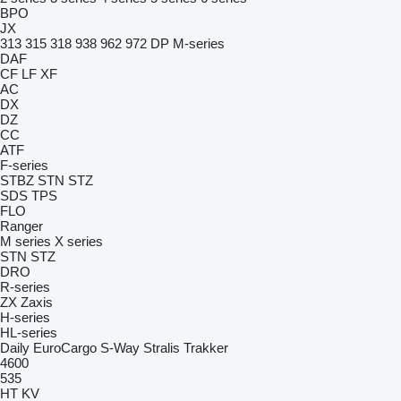
BPO
JX
313
315
318
938
962
972
DP
M-series
DAF
CF
LF
XF
AC
DX
DZ
CC
ATF
F-series
STBZ
STN
STZ
SDS
TPS
FLO
Ranger
M series
X series
STN
STZ
DRO
R-series
ZX
Zaxis
H-series
HL-series
Daily
EuroCargo
S-Way
Stralis
Trakker
4600
535
HT
KV