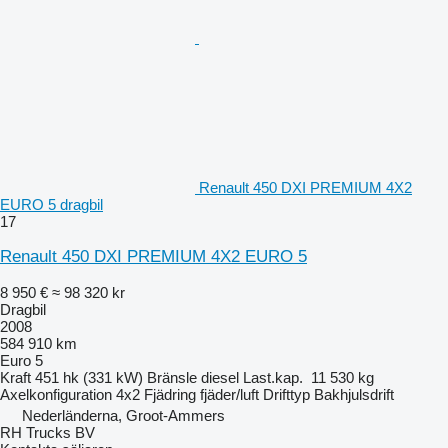
Renault 450 DXI PREMIUM 4X2
EURO 5 dragbil
17
Renault 450 DXI PREMIUM 4X2 EURO 5
8 950 €
≈ 98 320 kr
Dragbil
2008
584 910 km
Euro 5
Kraft
451 hk (331 kW)
Bränsle
diesel
Last.kap.
11 530 kg
Axelkonfiguration
4x2
Fjädring
fjäder/luft
Drifttyp
Bakhjulsdrift
Nederländerna, Groot-Ammers
RH Trucks BV