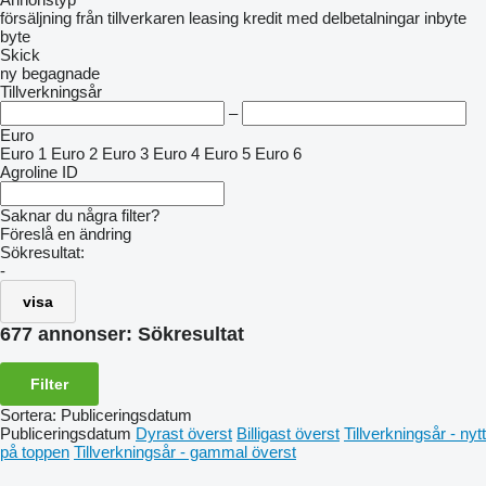
försäljning
från tillverkaren
leasing
kredit
med delbetalningar
inbyte
byte
Skick
ny
begagnade
Tillverkningsår
–
Euro
Euro 1
Euro 2
Euro 3
Euro 4
Euro 5
Euro 6
Agroline ID
Saknar du några filter?
Föreslå en ändring
Sökresultat:
-
visa
677 annonser:
Sökresultat
Filter
Sortera
:
Publiceringsdatum
Publiceringsdatum
Dyrast överst
Billigast överst
Tillverkningsår - nytt
på toppen
Tillverkningsår - gammal överst