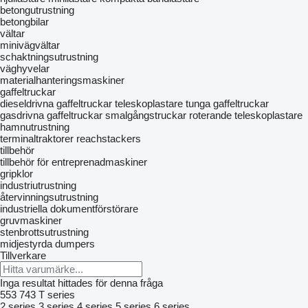
betongutrustning
betongbilar
vältar
minivägvältar
schaktningsutrustning
väghyvelar
materialhanteringsmaskiner
gaffeltruckar
dieseldrivna gaffeltruckar
teleskoplastare
tunga gaffeltruckar
gasdrivna gaffeltruckar
smalgångstruckar
roterande teleskoplastare
hamnutrustning
terminaltraktorer
reachstackers
tillbehör
tillbehör för entreprenadmaskiner
gripklor
industriutrustning
återvinningsutrustning
industriella dokumentförstörare
gruvmaskiner
stenbrottsutrustning
midjestyrda dumpers
Tillverkare
Inga resultat hittades för denna fråga
553
743
T series
2 series
3 series
4 series
5 series
6 series