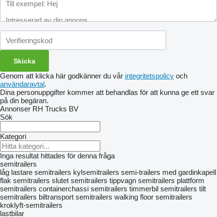
Genom att klicka här godkänner du vår
integritetspolicy
och
användaravtal
.
Dina personuppgifter kommer att behandlas för att kunna ge ett svar
på din begäran.
Annonser RH Trucks BV
Sök
Kategori
Inga resultat hittades för denna fråga
semitrailers
låg lastare semitrailers
kylsemitrailers
semi-trailers med gardinkapell
flak semitrailers
slutet semitrailers
tippvagn semitrailers
plattform
semitrailers
containerchassi semitrailers
timmerbil semitrailers
tilt
semitrailers
biltransport semitrailers
walking floor semitrailers
kroklyft-semitrailers
lastbilar