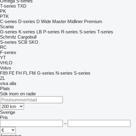
Omega
S-series
T-series
TXD
PK
PTK
C-series
D-series
D Wide
Master
Midliner
Premium
Scania
G-series
K-series
LB
P-series
R-series
S-series
T-series
Schmitz Cargobull
S-series
SCB
SKO
RC
F-series
YT
VHLO
Volvo
F89
FE
FH
FL
FM
G-series
N-series
S-series
ZL
visa alla
Plats
Sök inom en radie
Sverige
Pris
–
Annonstyp