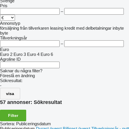
Sverige
Pris
–
Annonstyp
försäljning
från tillverkaren
leasing
kredit
med delbetalningar
inbyte
byte
Tillverkningsår
–
Euro
Euro 2
Euro 3
Euro 4
Euro 6
Agroline ID
Saknar du några filter?
Föreslå en ändring
Sökresultat:
-
visa
57 annonser:
Sökresultat
Filter
Sortera
:
Publiceringsdatum
Publiceringsdatum
Dyrast överst
Billigast överst
Tillverkningsår - nytt