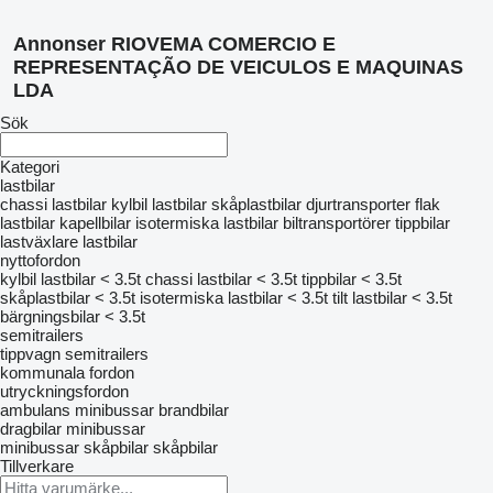
Annonser RIOVEMA COMERCIO E
REPRESENTAÇÃO DE VEICULOS E MAQUINAS
LDA
Sök
Kategori
lastbilar
chassi lastbilar
kylbil lastbilar
skåplastbilar
djurtransporter
flak
lastbilar
kapellbilar
isotermiska lastbilar
biltransportörer
tippbilar
lastväxlare lastbilar
nyttofordon
kylbil lastbilar < 3.5t
chassi lastbilar < 3.5t
tippbilar < 3.5t
skåplastbilar < 3.5t
isotermiska lastbilar < 3.5t
tilt lastbilar < 3.5t
bärgningsbilar < 3.5t
semitrailers
tippvagn semitrailers
kommunala fordon
utryckningsfordon
ambulans minibussar
brandbilar
dragbilar
minibussar
minibussar skåpbilar
skåpbilar
Tillverkare