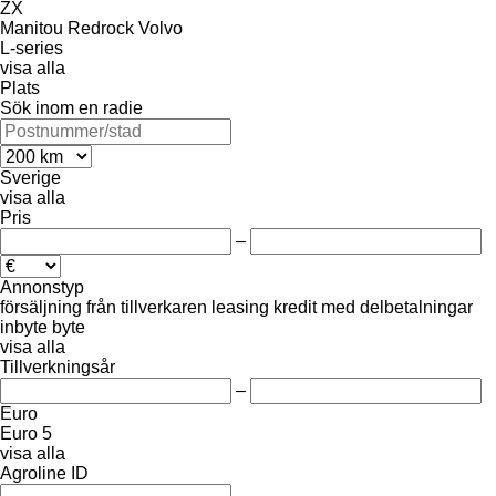
ZX
Manitou
Redrock
Volvo
L-series
visa alla
Plats
Sök inom en radie
Sverige
visa alla
Pris
–
Annonstyp
försäljning
från tillverkaren
leasing
kredit
med delbetalningar
inbyte
byte
visa alla
Tillverkningsår
–
Euro
Euro 5
visa alla
Agroline ID