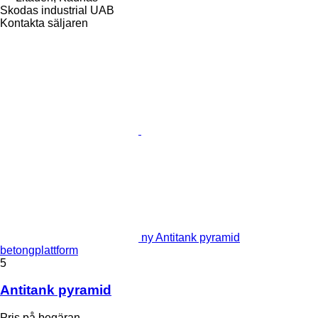
Skodas industrial UAB
Kontakta säljaren
ny Antitank pyramid
betongplattform
5
Antitank pyramid
Pris på begäran