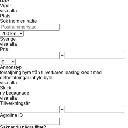
BSA
Viper
visa alla
Plats
Sök inom en radie
Sverige
visa alla
Pris
–
Annonstyp
försäljning
hyra
från tillverkaren
leasing
kredit
med
delbetalningar
inbyte
byte
visa alla
Skick
ny
begagnade
visa alla
Tillverkningsår
–
Agroline ID
Saknar du några filter?