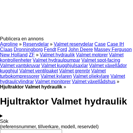
Publicera en annons
Agroline
»
Reservdelar
»
Valmet reservdelar
Case
Case IH
Claas
Dronningborg
Fendt
Ford
John Deere
Massey Ferguson
New Holland
ZF
»
Valmet hydraulik
Valmet motorer
Valmet
kontrollenheter
Valmet hydraulpumpar
Valmet spot-facing
Valmet vantskruvar
Valmet kugghjulsaxlar
Valmet växellådor
kugghjul
Valmet ventilpaket
Valmet grenrör
Valmet
turbokompressorer
Valmet kylaren
Valmet oljekylare
Valmet
hydraulcylindrar
Valmet monitorer
Valmet växellådshus
»
Hjultraktor Valmet hydraulik
»
Hjultraktor Valmet hydraulik
Sök
(referensnummer, tillverkare, modell, reservdel)