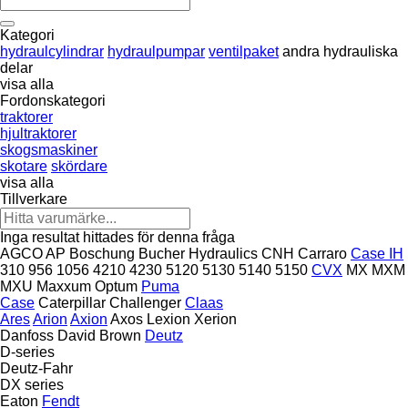
Kategori
hydraulcylindrar
hydraulpumpar
ventilpaket
andra hydrauliska
delar
visa alla
Fordonskategori
traktorer
hjultraktorer
skogsmaskiner
skotare
skördare
visa alla
Tillverkare
Inga resultat hittades för denna fråga
AGCO
AP
Boschung
Bucher Hydraulics
CNH
Carraro
Case IH
310
956
1056
4210
4230
5120
5130
5140
5150
CVX
MX
MXM
MXU
Maxxum
Optum
Puma
Case
Caterpillar
Challenger
Claas
Ares
Arion
Axion
Axos
Lexion
Xerion
Danfoss
David Brown
Deutz
D-series
Deutz-Fahr
DX series
Eaton
Fendt