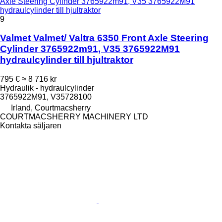
Axle Steering Cylinder 3765922m91, V35 3765922M91
hydraulcylinder till hjultraktor
9
Valmet Valmet/ Valtra 6350 Front Axle Steering
Cylinder 3765922m91, V35 3765922M91
hydraulcylinder till hjultraktor
795 €
≈ 8 716 kr
Hydraulik - hydraulcylinder
3765922M91, V35728100
Irland, Courtmacsherry
COURTMACSHERRY MACHINERY LTD
Kontakta säljaren