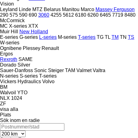
Vision
Leyland
Linde
MTZ Belarus
Manitou
Marco
Massey Ferguson
290
575
590
690
3060
4255
5612
6180
6260
6465
7719
8480
McCormick
MC
X-series
XTX
Muir Hill
New Holland
E-series
G-series
L-series
M-series
T-series
TG
TL
TM
TN
TS
W-series
Ognibene
Plessey
Renault
Ergos
Rexroth
SAME
Dorado
Silver
Sauer-Danfoss
Sonic
Steiger
TAM
Valmet
Valtra
N-series
S-series
T-series
Vickers Hydraulics
Volvo
BM
Walvoil
YTO
NLX 1024
ZF
visa alla
Plats
Sök inom en radie