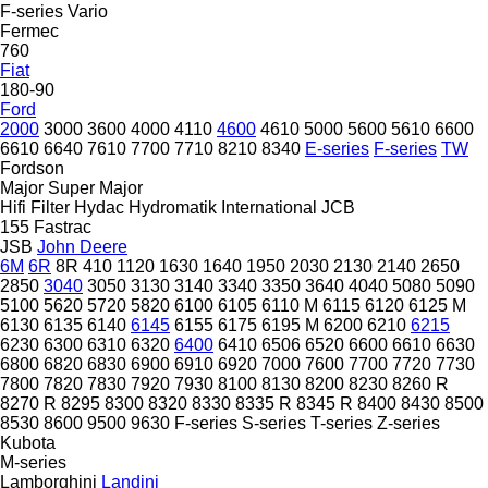
F-series
Vario
Fermec
760
Fiat
180-90
Ford
2000
3000
3600
4000
4110
4600
4610
5000
5600
5610
6600
6610
6640
7610
7700
7710
8210
8340
E-series
F-series
TW
Fordson
Major
Super Major
Hifi Filter
Hydac
Hydromatik
International
JCB
155
Fastrac
JSB
John Deere
6M
6R
8R
410
1120
1630
1640
1950
2030
2130
2140
2650
2850
3040
3050
3130
3140
3340
3350
3640
4040
5080
5090
5100
5620
5720
5820
6100
6105
6110 M
6115
6120
6125 M
6130
6135
6140
6145
6155
6175
6195 M
6200
6210
6215
6230
6300
6310
6320
6400
6410
6506
6520
6600
6610
6630
6800
6820
6830
6900
6910
6920
7000
7600
7700
7720
7730
7800
7820
7830
7920
7930
8100
8130
8200
8230
8260 R
8270 R
8295
8300
8320
8330
8335 R
8345 R
8400
8430
8500
8530
8600
9500
9630
F-series
S-series
T-series
Z-series
Kubota
M-series
Lamborghini
Landini