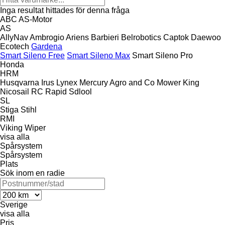
Inga resultat hittades för denna fråga
ABC
AS-Motor
AS
AllyNav
Ambrogio
Ariens
Barbieri
Belrobotics
Captok
Daewoo
Ecotech
Gardena
Smart Sileno Free
Smart Sileno Max
Smart Sileno Pro
Honda
HRM
Husqvarna
Irus
Lynex
Mercury Agro and Co
Mower King
Nicosail
RC
Rapid
Sdlool
SL
Stiga
Stihl
RMI
Viking
Wiper
visa alla
Spårsystem
Spårsystem
Plats
Sök inom en radie
Sverige
visa alla
Pris