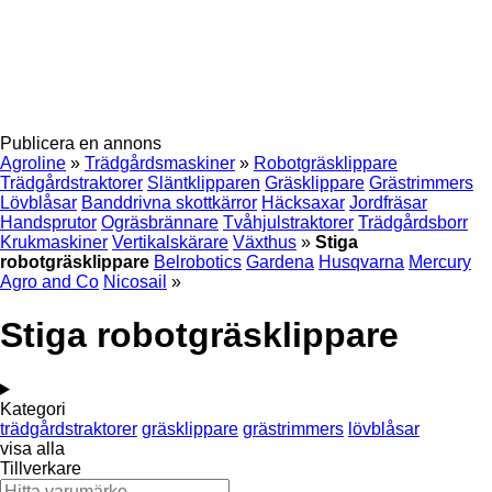
Publicera en annons
Agroline
»
Trädgårdsmaskiner
»
Robotgräsklippare
Trädgårdstraktorer
Släntklipparen
Gräsklippare
Grästrimmers
Lövblåsar
Banddrivna skottkärror
Häcksaxar
Jordfräsar
Handsprutor
Ogräsbrännare
Tvåhjulstraktorer
Trädgårdsborr
Krukmaskiner
Vertikalskärare
Växthus
»
Stiga
robotgräsklippare
Belrobotics
Gardena
Husqvarna
Mercury
Agro and Co
Nicosail
»
Stiga robotgräsklippare
Kategori
trädgårdstraktorer
gräsklippare
grästrimmers
lövblåsar
visa alla
Tillverkare