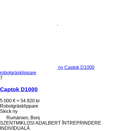
ny Captok D1000
robotgräsklippare
7
Captok D1000
5 000 €
≈ 54 820 kr
Robotgräsklippare
Skick
ny
Rumänien, Borș
SZENTMIKLOSI ADALBERT ÎNTREPRINDERE
INDIVIDUALĂ