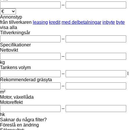
–
Annonstyp
från tillverkaren
leasing
kredit
med delbetalningar
inbyte
byte
visa alla
Tillverkningsår
–
Specifikationer
Nettovikt
–
kg
Tankens volym
–
l
Rekommenderad gräsyta
–
m²
Motor, växellåda
Motoreffekt
–
hk
Saknar du några filter?
Föreslå en ändring