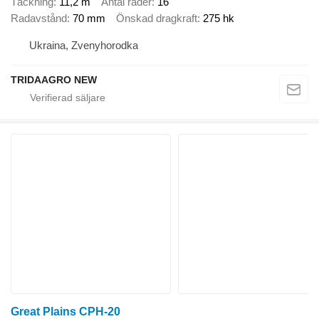
Täckning
11,2 m
Antal rader
16
Radavstånd
70 mm
Önskad dragkraft
275 hk
Ukraina, Zvenyhorodka
TRIDAAGRO NEW
Great Plains CPH-20