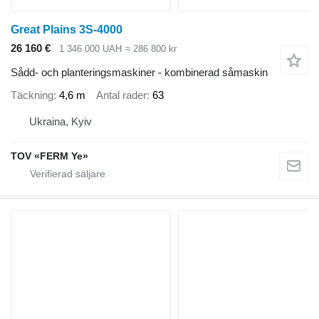
Great Plains 3S-4000
26 160 €
1 346 000 UAH
≈ 286 800 kr
Sådd- och planteringsmaskiner - kombinerad såmaskin
Täckning
4,6 m
Antal rader
63
Ukraina, Kyiv
TOV «FERM Ye»