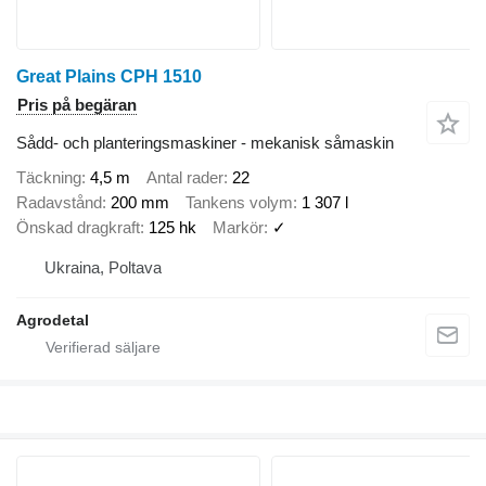
Great Plains CPH 1510
Pris på begäran
Sådd- och planteringsmaskiner - mekanisk såmaskin
Täckning
4,5 m
Antal rader
22
Radavstånd
200 mm
Tankens volym
1 307 l
Önskad dragkraft
125 hk
Markör
✓
Ukraina, Poltava
Agrodetal