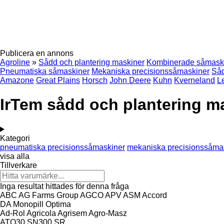
Publicera en annons
Agroline
»
Sådd och plantering maskiner
Kombinerade såmask
Pneumatiska såmaskiner
Mekaniska precisionssåmaskiner
Så
Amazone
Great Plains
Horsch
John Deere
Kuhn
Kverneland
L
IrTem sådd och plantering m
Kategori
pneumatiska precisionssåmaskiner
mekaniska precisionssåma
visa alla
Tillverkare
Inga resultat hittades för denna fråga
ABC
AG Farms Group
AGCO
APV
ASM
Accord
DA
Monopill
Optima
Ad-Rol
Agricola
Agrisem
Agro-Masz
ATO30
SN300
SR