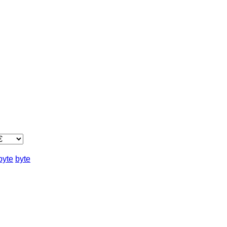
byte
byte