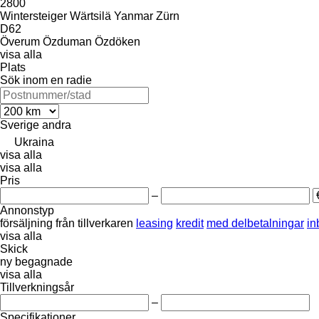
2800
Wintersteiger
Wärtsilä
Yanmar
Zürn
D62
Överum
Özduman
Özdöken
visa alla
Plats
Sök inom en radie
Sverige
andra
Ukraina
visa alla
visa alla
Pris
–
Annonstyp
försäljning
från tillverkaren
leasing
kredit
med delbetalningar
in
visa alla
Skick
ny
begagnade
visa alla
Tillverkningsår
–
Specifikationer