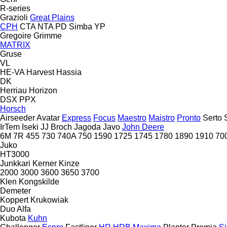
R-series
Grazioli
Great Plains
CPH
CTA
NTA
PD
Simba
YP
Gregoire
Grimme
MATRIX
Gruse
VL
HE-VA
Harvest
Hassia
DK
Herriau
Horizon
DSX
PPX
Horsch
Airseeder
Avatar
Express
Focus
Maestro
Maistro
Pronto
Serto
IrTem
Iseki
JJ Broch
Jagoda
Javo
John Deere
6M
7R
455
730
740A
750
1590
1725
1745
1780
1890
1910
70
Juko
HT3000
Junkkari
Kerner
Kinze
2000
3000
3600
3650
3700
Klen
Kongskilde
Demeter
Koppert
Krukowiak
Duo Alfa
Kubota
Kuhn