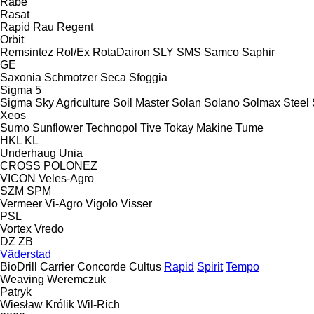
Rabe
Rasat
Rapid
Rau
Regent
Orbit
Remsintez
Rol/Ex
RotaDairon
SLY
SMS
Samco
Saphir
GE
Saxonia
Schmotzer
Seca
Sfoggia
Sigma 5
Sigma
Sky Agriculture
Soil Master
Solan
Solano
Solmax Steel
Xeos
Sumo
Sunflower
Technopol
Tive
Tokay Makine
Tume
HKL
KL
Underhaug
Unia
CROSS
POLONEZ
VICON
Veles-Agro
SZM
SPM
Vermeer
Vi-Agro
Vigolo
Visser
PSL
Vortex
Vredo
DZ
ZB
Väderstad
BioDrill
Carrier
Concorde
Cultus
Rapid
Spirit
Tempo
Weaving
Weremczuk
Patryk
Wiesław Królik
Wil-Rich