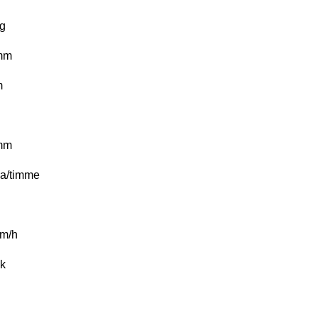
g
mm
m
mm
a/timme
m/h
k