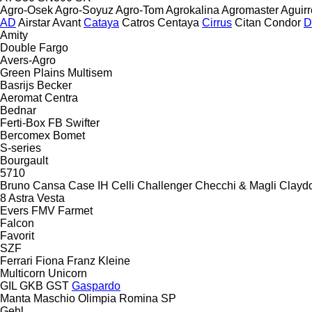
Agro-Osek
Agro-Soyuz
Agro-Tom
Agrokalina
Agromaster
Aguirr
AD
Airstar
Avant
Cataya
Catros
Centaya
Cirrus
Citan
Condor
D
Amity
Double
Fargo
Avers-Agro
Green Plains
Multisem
Basrijs
Becker
Aeromat
Centra
Bednar
Ferti-Box FB
Swifter
Bercomex
Bomet
S-series
Bourgault
5710
Bruno
Cansa
Case IH
Celli
Challenger
Checchi & Magli
Clayd
8
Astra
Vesta
Evers
FMV
Farmet
Falcon
Favorit
SZF
Ferrari
Fiona
Franz Kleine
Multicorn
Unicorn
GIL
GKB
GST
Gaspardo
Manta
Maschio
Olimpia
Romina
SP
Gehl