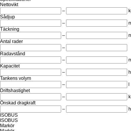
Nettovikt
–
k
Sådjup
–
Täckning
–
Antal rader
–
Radavstånd
–
Kapacitet
–
h
Tankens volym
–
l
Driftshastighet
–
k
Önskad dragkraft
–
h
ISOBUS
ISOBUS
Markör
Markör