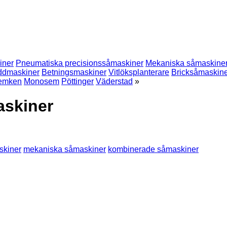
iner
Pneumatiska precisionssåmaskiner
Mekaniska såmaskine
ddmaskiner
Betningsmaskiner
Vitlöksplanterare
Bricksåmaskin
emken
Monosem
Pöttinger
Väderstad
»
askiner
skiner
mekaniska såmaskiner
kombinerade såmaskiner