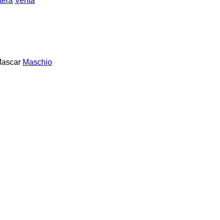
tera
Venta
ascar
Maschio