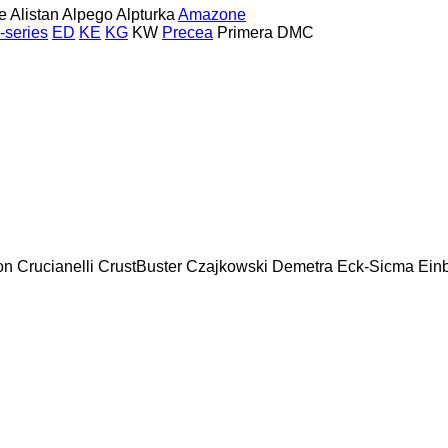
e
Alistan
Alpego
Alpturka
Amazone
-series
ED
KE
KG
KW
Precea
Primera DMC
on
Crucianelli
CrustBuster
Czajkowski
Demetra
Eck-Sicma
Ein