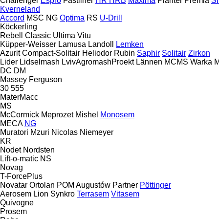
Challenger
Espro
Fastliner
HR
HRB
Maxima
Planter
Premia
Si
Kverneland
Accord
MSC
NG
Optima
RS
U-Drill
Köckerling
Rebell Classic
Ultima
Vitu
Küpper-Weisser
Lamusa
Landoll
Lemken
Azurit
Compact-Solitair
Heliodor
Rubin
Saphir
Solitair
Zirkon
Lider
Lidselmash
LvivAgromashProekt
Lännen
MCMS Warka
M
DC
DM
Massey Ferguson
30
555
MaterMacc
MS
McCormick
Meprozet
Mishel
Monosem
MECA
NG
Muratori
Mzuri
Nicolas
Niemeyer
KR
Nodet
Nordsten
Lift-o-matic
NS
Novag
T-ForcePlus
Novatar
Ortolan
POM Augustów
Partner
Pöttinger
Aerosem
Lion
Synkro
Terrasem
Vitasem
Quivogne
Prosem