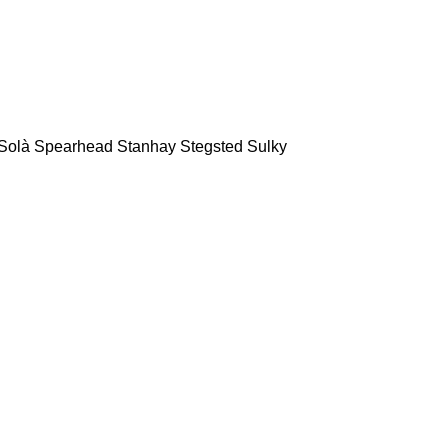
Solà
Spearhead
Stanhay
Stegsted
Sulky