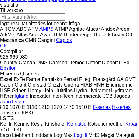
visa alla
Tillverkare
Inga resultat hittades för denna fråga
A.TOM
ABC
AFM
AMPS
ATMP
Agrifac
Alucar
Andox
Arden
ArkMet
Atlas
Auer
Avant
BIM
Binderberger
Biojack
Bison
C4
Meccanica
CMB
Cangini
Captok
CK
Caterpillar
525
966
980
Country
Cranab
DMS
Damcon
Demoq
Detroit
Diebolt
EiFo
Epsilon
M-series
Q-series
Essel
ExTe
Farma
Farmikko
Ferrari
Fliegl
Fransgård
GA
GMT
Galen
Giant
Gjerstad
Grizzly
Guerra
HIAB
HNH Engineering
HSP Gripen
Hardy
Holp
Hultdins
Hydra
Hydramet
Hydraram
Häner
Igland
Indexator
Inter-Tech
Intermercato
JCB
Jagoda
John Deere
810
1070 E
1110
1210
1270
1470
1510 E
F-series
H-series
Jonsered
KBKC
LS
TS
Kellfri
Kennis
Kesla
Kinshofer
Komatsu
Kotschenreuther
Krpan
7.5 EH
KL
Laxo
Liebherr
Linddana
Log Max
Loglift
MHS
Magsi
Malaguti