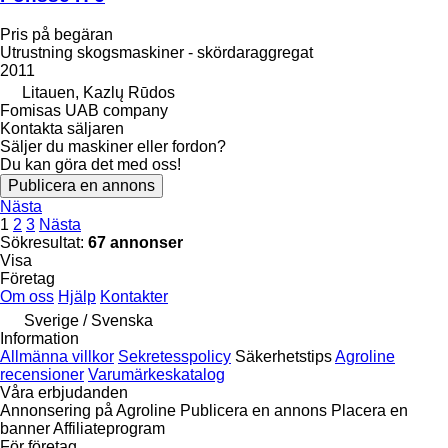
Pris på begäran
Utrustning skogsmaskiner - skördaraggregat
2011
Litauen, Kazlų Rūdos
Fomisas UAB company
Kontakta säljaren
Säljer du maskiner eller fordon?
Du kan göra det med oss!
Publicera en annons
Nästa
1
2
3
Nästa
Sökresultat:
67 annonser
Visa
Företag
Om oss
Hjälp
Kontakter
Sverige / Svenska
Information
Allmänna villkor
Sekretesspolicy
Säkerhetstips
Agroline
recensioner
Varumärkeskatalog
Våra erbjudanden
Annonsering på Agroline
Publicera en annons
Placera en
banner
Affiliateprogram
För företag