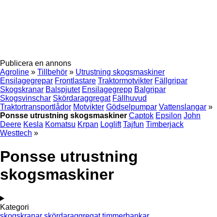
Publicera en annons
Agroline
»
Tillbehör
»
Utrustning skogsmaskiner
Ensilagegrepar
Frontlastare
Traktormotvikter
Fällgripar
Skogskranar
Balspjutet
Ensilagegrepp
Balgripar
Skogsvinschar
Skördaraggregat
Fällhuvud
Traktortransportlådor
Motvikter
Gödselpumpar
Vattenslangar
»
Ponsse utrustning skogsmaskiner
Captok
Epsilon
John
Deere
Kesla
Komatsu
Krpan
Loglift
Tajfun
Timberjack
Westtech
»
Ponsse utrustning
skogsmaskiner
Kategori
skogskranar
skördaraggregat
timmerbankar