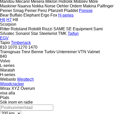
Manitou
Mecanil
Mesera
Mikron Hidrolik
Mobilev
Möre
Maskiner
Naarva
Nokka
Norse
Oehler
Ordem Makina
Palfinger
Peiner Smag
Peiner
Penz
Pfanzelt
Pladdet
Ponsse
Bear
Buffalo
Elephant
Ergo
Fox
H-series
H6
H7
H8
Scorpion
Ritter
Rotoland
Rototilt
Rozzi
SAME
SE Equipment
Sami
Silvatec
Sonarol
Star
Steelwrist
TMK
Tajfun
EGV
Tapio
Timberjack
810
1070
1270
1470
Transgruas
Trevi Benne
Turbiv
Unterreiner
VTN
Valmet
840
Volvo
L-series
Waratah
H-series
Webasto
Westtech
Woodcracker
Wirax
XYZ
Överum
visa alla
Plats
Sök inom en radie