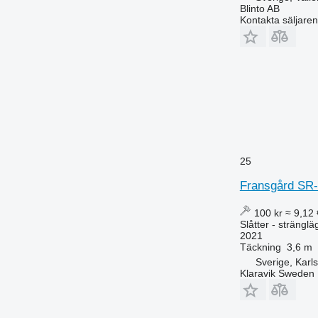
Blinto AB
Kontakta säljaren
25
Fransgård SR
100 kr
≈ 9,12 
Slåtter - strängl
2021
Täckning
3,6 m
Sverige, Karl
Klaravik Sweden