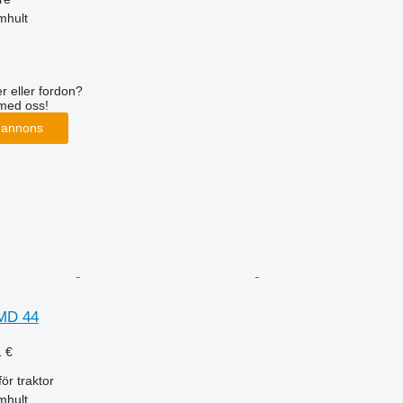
mhult
r eller fordon?
med oss!
 annons
MD 44
1 €
för traktor
mhult