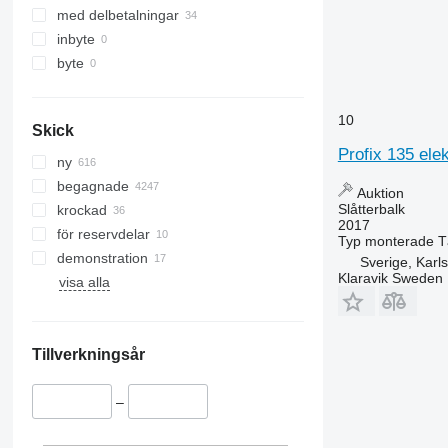
med delbetalningar
inbyte
byte
10
Skick
Profix 135 elek
ny
begagnade
Auktion
Slåtterbalk
krockad
2017
för reservdelar
Typ
monterade
T
demonstration
Sverige, Karl
Klaravik Sweden
visa alla
Tillverkningsår
–