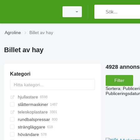
Agroline
Billet av hay
Billet av hay
4928 annons
Kategori
Filter
Sortera
:
Publicer
Publiceringsdatu
hjullastare
slåttermaskiner
teleskoplastare
rotorslåtter
rundbalspressar
slåtterkrossar
strängläggare
släntklipparen
hövändare
slåtterbalkar