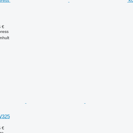
KÖ
6 €
press
mhult
W325
6 €
re