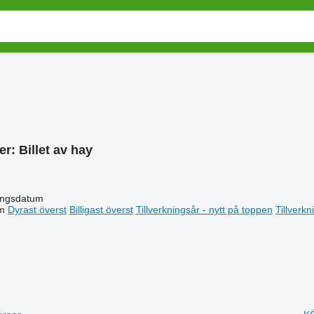
er:
Billet av hay
ingsdatum
m
Dyrast överst
Billigast överst
Tillverkningsår - nytt på toppen
Tillverk