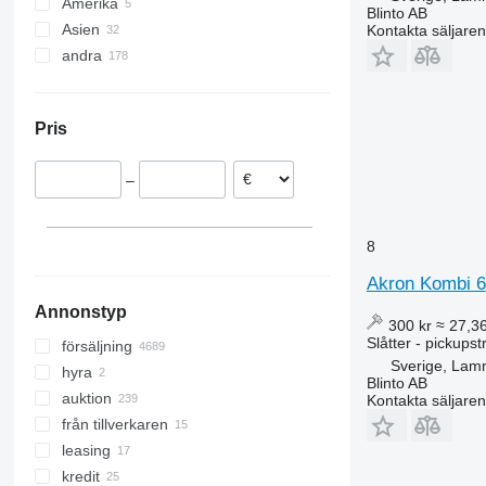
Amerika
Tyskland
Blinto AB
Asien
Österrike
Mexiko
Kontakta säljaren
andra
Polen
USA
Turkiet
Frankrike
Uzbekistan
Ukraina
Norge
Tadzjikistan
Argentina
Pris
Nederländerna
Kina
Moldavien
Danmark
Colombia
–
Lettland
Chile
visa alla
8
Akron Kombi 6
Annonstyp
300 kr
≈ 27,3
Slåtter - pickups
försäljning
Sverige, Lam
hyra
Blinto AB
auktion
Kontakta säljaren
från tillverkaren
leasing
kredit