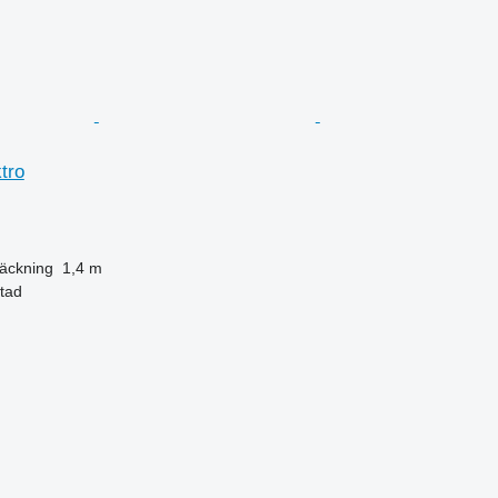
tro
äckning
1,4 m
stad