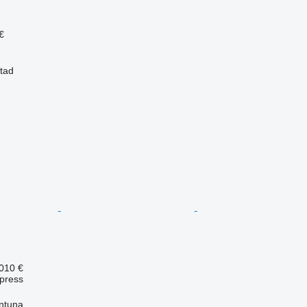
€
stad
 010 €
spress
entuna