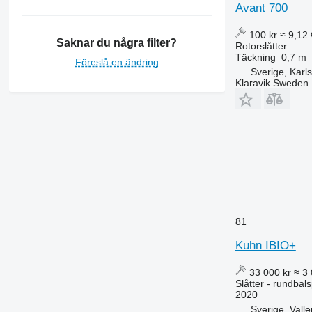
Avant 700
100 kr
≈ 9,12 
Saknar du några filter?
Rotorslåtter
Täckning
0,7 m
Föreslå en ändring
Sverige, Karl
Klaravik Sweden
81
Kuhn IBIO+
33 000 kr
≈ 3
Slåtter - rundbal
2020
Sverige, Vall