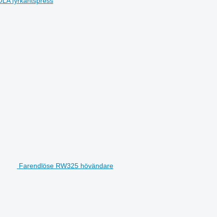
LA fyrkantspress
Farendlöse RW325 hövändare