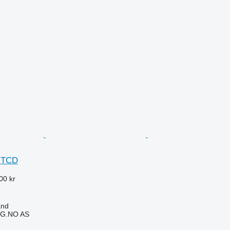
 TCD
00 kr
and
G.NO AS