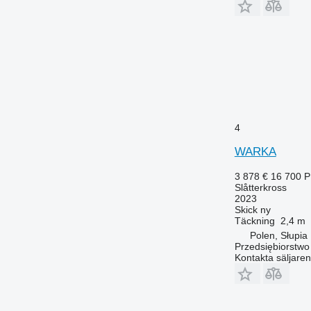
4
WARKA
3 878 €
16 700 
Slåtterkross
2023
Skick
ny
Täckning
2,4 m
Polen, Słupia
Przedsiębiorstw
Kontakta säljaren