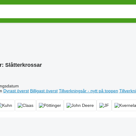
r:
Slåtterkrossar
ingsdatum
m
Dyrast överst
Billigast överst
Tillverkningsår - nytt på toppen
Tillverk