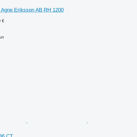
 Agne Eriksson AB RH 1200
9 €
un
36 CT