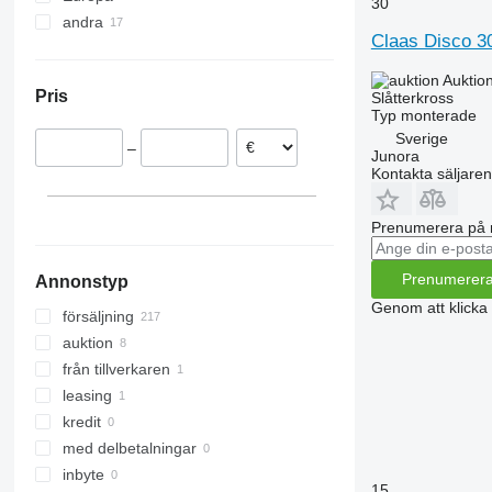
30
andra
Tyskland
Claas Disco 3
Frankrike
Ukraina
Lettland
Argentina
Auktio
Pris
Slåtterkross
Norge
Typ
monterade
Nederländerna
Sverige
–
Polen
Junora
Kontakta säljaren
Litauen
Danmark
Prenumerera på 
visa alla
Prenumerer
Annonstyp
Genom att klicka
försäljning
auktion
från tillverkaren
leasing
kredit
med delbetalningar
inbyte
15