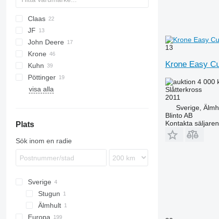
Claas
JF
Direct Disc
SM
Slicer
John Deere
Disco
13
Krone
331
Krone Easy Cu
Kuhn
530
AMT
Pöttinger
730
Easycut
FC
Splendimo
MU
4 000 
visa alla
990
Cat
KDD
R-series
Extra
Slåtterkross
2011
F-series
Novacat
Sverige, Älmh
M-series
Blinto AB
Kontakta säljaren
Plats
Sök inom en radie
Sverige
Stugun
Älmhult
Europa