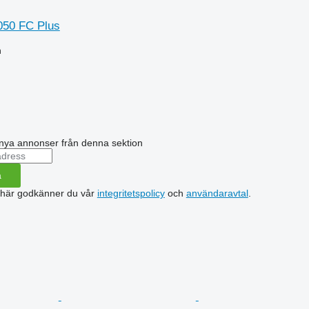
050 FC Plus
n
nya annonser från denna sektion
a
 här godkänner du vår
integritetspolicy
och
användaravtal
.