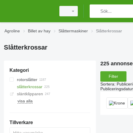
Agroline
Billet av hay
Slåttermaskiner
Slåtterkrossar
Slåtterkrossar
225 annonse
Kategori
Filter
rotorslåtter
Sortera
:
Publicer
slåtterkrossar
Publiceringsdatu
släntklipparen
visa alla
Tillverkare