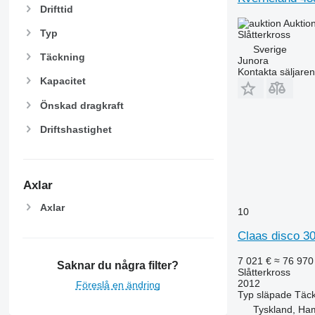
Drifttid
Auktio
Typ
Slåtterkross
Sverige
Täckning
Junora
Kontakta säljaren
Kapacitet
Önskad dragkraft
Driftshastighet
Axlar
Axlar
10
Claas disco 30
7 021 €
≈ 76 970
Saknar du några filter?
Slåtterkross
2012
Föreslå en ändring
Typ
släpade
Täck
Tyskland, Ha