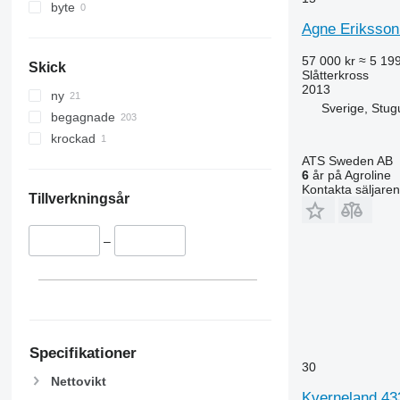
byte
Agne Eriksson
57 000 kr
≈ 5 19
Skick
Slåtterkross
2013
ny
Sverige, Stug
begagnade
krockad
ATS Sweden AB
6
år på Agroline
Kontakta säljaren
Tillverkningsår
–
Specifikationer
30
Nettovikt
Kverneland 43