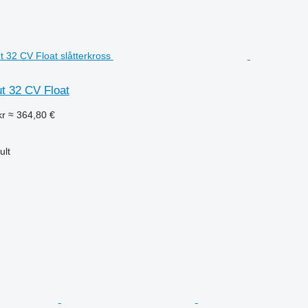
t 32 CV Float
kr
≈ 364,80 €
ult