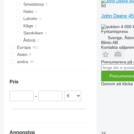
Smedstorp
M-series
50
Habo
John Deere 45
Laholm
Kåge
4 000 
Fyrkantspress
Sandviken
Sverige, Åsto
Åstorp
Blinto AB
Kontakta säljaren
Europa
Asien
Tyskland
andra
Österrike
Turkiet
Prenumerera på 
Danmark
Uzbekistan
Ukraina
Frankrike
Tadzjikistan
Moldavien
Prenumerer
Pris
Norge
Genom att klicka
Lettland
–
Rumänien
Nederländerna
visa alla
Annonstyp
15