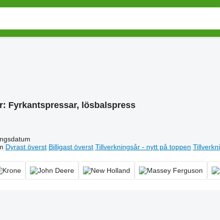
r:
Fyrkantspressar, lösbalspress
ingsdatum
m
Dyrast överst
Billigast överst
Tillverkningsår - nytt på toppen
Tillverk