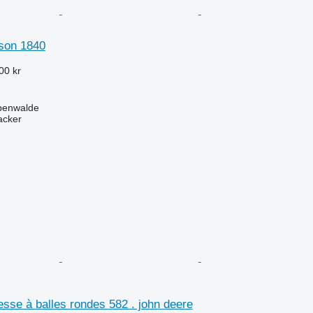
son 1840
00 kr
ebenwalde
acker
sse à balles rondes 582 . john deere