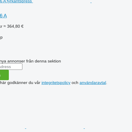
6 A
kr
≈ 364,80 €
rp
nya annonser från denna sektion
a
 här godkänner du vår
integritetspolicy
och
användaravtal
.