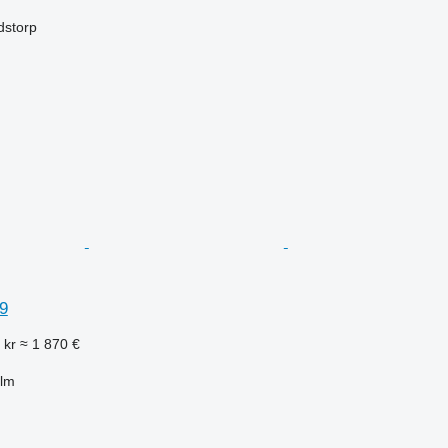
dstorp
9
 kr
≈ 1 870 €
olm