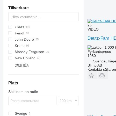
självgående slåtterkross
Tillverkare
andra slåttermaskiner
26
Claas
431
VIDEO
Fendt
LB
Markant
HD
Deutz-Fahr H
John Deere
RB
Quadrant
RB
Rotana
Extreme
K series
Krone
Rollant
336
1 000 
Fyrkantspress
Massey Ferguson
Variant
580
Big Pack
LSB
1980
New Holland
582
Comprima
VB
124
Fusion
Sverige, Kåg
visa alla
592
Fortima
1840
BB
Impress
PK
LB
AP
Blinto AB
Kontakta säljaren
678
Vario Pack
2190
BR
Z-series
RV
RP
854
2270
D-series
Plats
864
990
Sök inom en radie
1534
C-series
F-series
Sverige
H-series