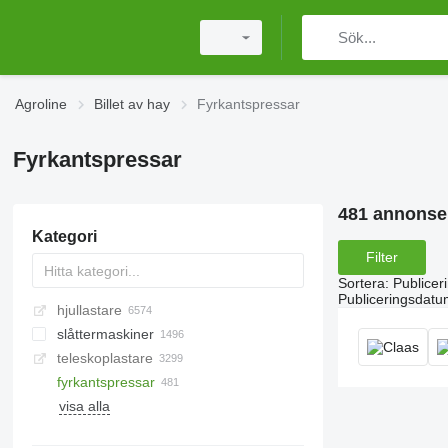
Agroline
Billet av hay
Fyrkantspressar
Fyrkantspressar
481 annonse
Kategori
Filter
Sortera
:
Publicer
Publiceringsdatu
hjullastare
slåttermaskiner
teleskoplastare
rotorslåtter
fyrkantspressar
slåtterkrossar
visa alla
släntklipparen
slåtterbalkar