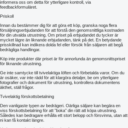
informera oss om detta för ytterligare kontroll, via
feedbackformuläret.
Priskoll
Innan du bestämmer dig för att göra ett köp, granska noga flera
försäljningserbjudanden för att förstå den genomsnittliga kostnaden
för din utvalda utrustning. Om priset på erbjudandet du tycker är
mycket lägre än liknande erbjudanden, tänk på det. En betydande
prisskillnad kan indikera dolda fel eller försök från säljaren att begå
bedrägliga handlingar.
Köp inte produkter där priset är för annorlunda än genomsnittspriset
för liknande utrustning.
Ge inte samtycke till tvivelaktiga löften och förbetalda varor. Om du
är osäker, var inte rädd för att klargöra detaljer, be om ytterligare
fotografier och dokument för utrustning, kontrollera dokumentens
äkthet, ställ frågor.
Tvivelaktig förskottsbetalning
Den vanligaste typen av bedrägeri. Oärliga säljare kan begära en
viss förskottsbetalning för att "boka" din rätt att köpa utrustning.
Således kan bedragare erhålla ett stort belopp och försvinna, utan att
ni kan få kontakt längre.