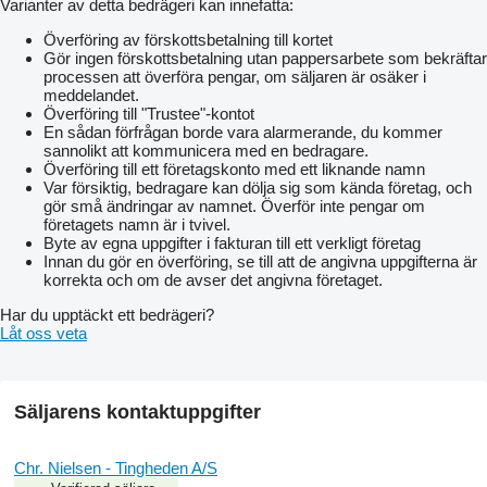
Varianter av detta bedrägeri kan innefatta:
Överföring av förskottsbetalning till kortet
Gör ingen förskottsbetalning utan pappersarbete som bekräftar
processen att överföra pengar, om säljaren är osäker i
meddelandet.
Överföring till "Trustee"-kontot
En sådan förfrågan borde vara alarmerande, du kommer
sannolikt att kommunicera med en bedragare.
Överföring till ett företagskonto med ett liknande namn
Var försiktig, bedragare kan dölja sig som kända företag, och
gör små ändringar av namnet. Överför inte pengar om
företagets namn är i tvivel.
Byte av egna uppgifter i fakturan till ett verkligt företag
Innan du gör en överföring, se till att de angivna uppgifterna är
korrekta och om de avser det angivna företaget.
Har du upptäckt ett bedrägeri?
Låt oss veta
Säljarens kontaktuppgifter
Chr. Nielsen - Tingheden A/S