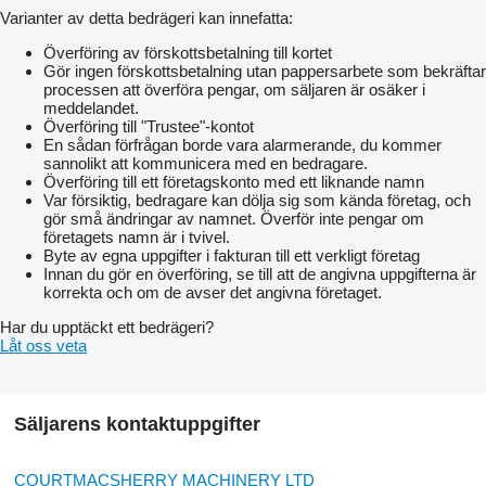
Varianter av detta bedrägeri kan innefatta:
Överföring av förskottsbetalning till kortet
Gör ingen förskottsbetalning utan pappersarbete som bekräftar
processen att överföra pengar, om säljaren är osäker i
meddelandet.
Överföring till "Trustee"-kontot
En sådan förfrågan borde vara alarmerande, du kommer
sannolikt att kommunicera med en bedragare.
Överföring till ett företagskonto med ett liknande namn
Var försiktig, bedragare kan dölja sig som kända företag, och
gör små ändringar av namnet. Överför inte pengar om
företagets namn är i tvivel.
Byte av egna uppgifter i fakturan till ett verkligt företag
Innan du gör en överföring, se till att de angivna uppgifterna är
korrekta och om de avser det angivna företaget.
Har du upptäckt ett bedrägeri?
Låt oss veta
Säljarens kontaktuppgifter
COURTMACSHERRY MACHINERY LTD