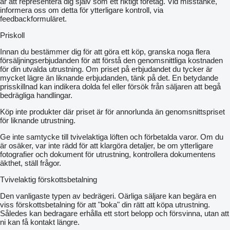
är att representera dig själv som ett riktigt företag. Vid misstanke,
informera oss om detta för ytterligare kontroll, via
feedbackformuläret.
Priskoll
Innan du bestämmer dig för att göra ett köp, granska noga flera
försäljningserbjudanden för att förstå den genomsnittliga kostnaden
för din utvalda utrustning. Om priset på erbjudandet du tycker är
mycket lägre än liknande erbjudanden, tänk på det. En betydande
prisskillnad kan indikera dolda fel eller försök från säljaren att begå
bedrägliga handlingar.
Köp inte produkter där priset är för annorlunda än genomsnittspriset
för liknande utrustning.
Ge inte samtycke till tvivelaktiga löften och förbetalda varor. Om du
är osäker, var inte rädd för att klargöra detaljer, be om ytterligare
fotografier och dokument för utrustning, kontrollera dokumentens
äkthet, ställ frågor.
Tvivelaktig förskottsbetalning
Den vanligaste typen av bedrägeri. Oärliga säljare kan begära en
viss förskottsbetalning för att "boka" din rätt att köpa utrustning.
Således kan bedragare erhålla ett stort belopp och försvinna, utan att
ni kan få kontakt längre.