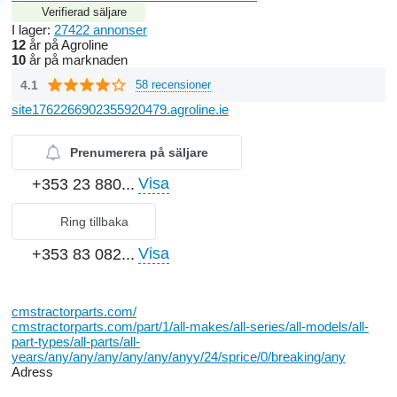
Verifierad säljare
I lager:
27422 annonser
12
år på Agroline
10
år på marknaden
4.1
58 recensioner
site1762266902355920479.agroline.ie
Prenumerera på säljare
Visa
+353 23 880...
Ring tillbaka
Visa
+353 83 082...
cmstractorparts.com/
cmstractorparts.com/part/1/all-makes/all-series/all-models/all-
part-types/all-parts/all-
years/any/any/any/any/any/anyy/24/sprice/0/breaking/any
Adress