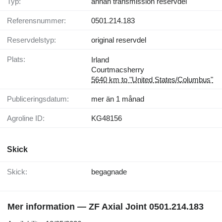
Typ:
annan transmission reservdel
Referensnummer:
0501.214.183
Reservdelstyp:
original reservdel
Plats:
Irland
Courtmacsherry
5640 km to "United States/Columbus"
Publiceringsdatum:
mer än 1 månad
Agroline ID:
KG48156
Skick
Skick:
begagnade
Mer information — ZF Axial Joint 0501.214.183