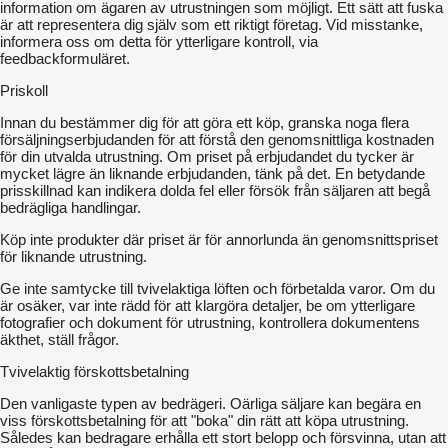
information om ägaren av utrustningen som möjligt. Ett sätt att fuska
är att representera dig själv som ett riktigt företag. Vid misstanke,
informera oss om detta för ytterligare kontroll, via
feedbackformuläret.
Priskoll
Innan du bestämmer dig för att göra ett köp, granska noga flera
försäljningserbjudanden för att förstå den genomsnittliga kostnaden
för din utvalda utrustning. Om priset på erbjudandet du tycker är
mycket lägre än liknande erbjudanden, tänk på det. En betydande
prisskillnad kan indikera dolda fel eller försök från säljaren att begå
bedrägliga handlingar.
Köp inte produkter där priset är för annorlunda än genomsnittspriset
för liknande utrustning.
Ge inte samtycke till tvivelaktiga löften och förbetalda varor. Om du
är osäker, var inte rädd för att klargöra detaljer, be om ytterligare
fotografier och dokument för utrustning, kontrollera dokumentens
äkthet, ställ frågor.
Tvivelaktig förskottsbetalning
Den vanligaste typen av bedrägeri. Oärliga säljare kan begära en
viss förskottsbetalning för att "boka" din rätt att köpa utrustning.
Således kan bedragare erhålla ett stort belopp och försvinna, utan att