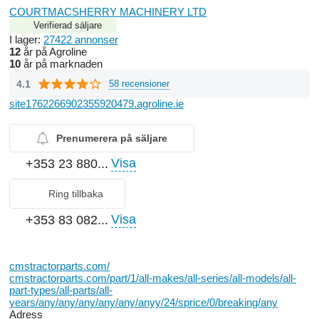
COURTMACSHERRY MACHINERY LTD
Verifierad säljare
I lager:
27422 annonser
12
år på Agroline
10
år på marknaden
4.1
58 recensioner
site1762266902355920479.agroline.ie
Prenumerera på säljare
Visa
+353 23 880...
Ring tillbaka
Visa
+353 83 082...
cmstractorparts.com/
cmstractorparts.com/part/1/all-makes/all-series/all-models/all-
part-types/all-parts/all-
years/any/any/any/any/any/anyy/24/sprice/0/breaking/any
Adress