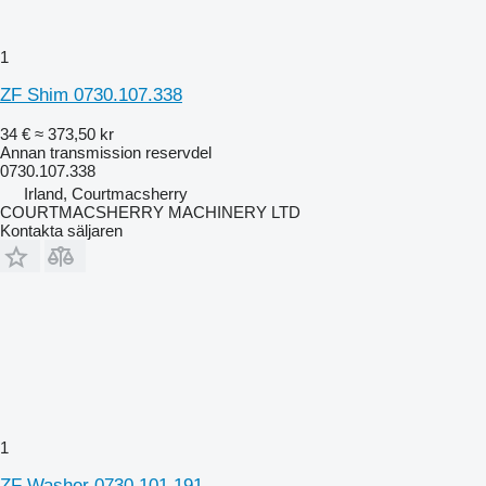
1
ZF Shim 0730.107.338
34 €
≈ 373,50 kr
Annan transmission reservdel
0730.107.338
Irland, Courtmacsherry
COURTMACSHERRY MACHINERY LTD
Kontakta säljaren
1
ZF Washer 0730.101.191