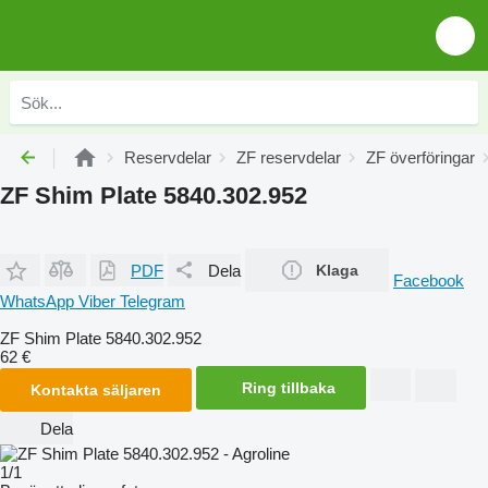
Reservdelar
ZF reservdelar
ZF överföringar
ZF Shim Plate 5840.302.952
PDF
Dela
Klaga
Facebook
WhatsApp
Viber
Telegram
ZF Shim Plate 5840.302.952
62 €
Ring tillbaka
Kontakta säljaren
Dela
1/1