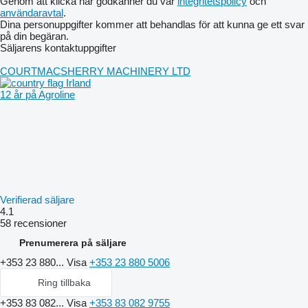
Genom att klicka här godkänner du vår
integritetspolicy
och
användaravtal
.
Dina personuppgifter kommer att behandlas för att kunna ge ett svar
på din begäran.
Säljarens kontaktuppgifter
COURTMACSHERRY MACHINERY LTD
Irland
12 år på Agroline
Verifierad säljare
4.1
58 recensioner
Prenumerera på säljare
+353 23 880...
Visa
+353 23 880 5006
Ring tillbaka
+353 83 082...
Visa
+353 83 082 9755