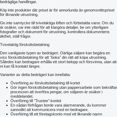
bedrägliga handlingar.
Köp inte produkter där priset är för annorlunda än genomsnittspriset
för liknande utrustning.
Ge inte samtycke till tvivelaktiga löften och förbetalda varor. Om du
är osäker, var inte rädd för att klargöra detaljer, be om ytterligare
fotografier och dokument för utrustning, kontrollera dokumentens
äkthet, ställ frågor.
Tvivelaktig förskottsbetalning
Den vanligaste typen av bedrägeri. Oärliga säljare kan begära en
viss förskottsbetalning för att "boka" din rätt att köpa utrustning.
Således kan bedragare erhålla ett stort belopp och försvinna, utan att
ni kan få kontakt längre.
Varianter av detta bedrägeri kan innefatta:
Överföring av förskottsbetalning till kortet
Gör ingen förskottsbetalning utan pappersarbete som bekräftar
processen att överföra pengar, om säljaren är osäker i
meddelandet.
Överföring till "Trustee"-kontot
En sådan förfrågan borde vara alarmerande, du kommer
sannolikt att kommunicera med en bedragare.
Överföring till ett företagskonto med ett liknande namn