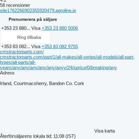
58 recensioner
site1762266902355920479.agroline.ie
Prenumerera på säljare
+353 23 880...
Visa
+353 23 880 5006
Ring tillbaka
+353 83 082...
Visa
+353 83 082 9755
cmstractorparts.com/
cmstractorparts.com/part/1/all-makes/all-series/all-models/all-part-
types/all-parts/all-
years/any/any/any/any/any/anyy/24/sprice/0/breaking/any
Adress
Irland, Courtmacsherry, Bandon Co. Cork
Visa karta
Återförsäljarens lokala tid: 11:08 (IST)