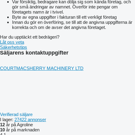
Var försiktig, bedragare kan dölja sig som kända företag, och
gör små ändringar av namnet. Överför inte pengar om
företagets namn är i tvivel.
Byte av egna uppgifter i fakturan till ett verkligt företag
Innan du gör en överföring, se till att de angivna uppgifterna är
korrekta och om de avser det angivna företaget.
Har du upptäckt ett bedrägeri?
Låt oss veta
Säkerhetstips
Säljarens kontaktuppgifter
COURTMACSHERRY MACHINERY LTD
Verifierad säljare
I lager:
27422 annonser
12
år på Agroline
10
år på marknaden
4.1