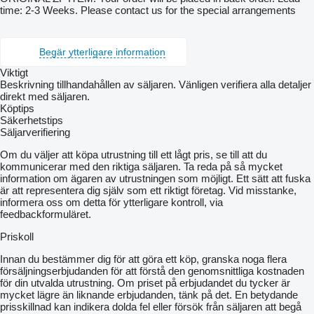
time: 2-3 Weeks. Please contact us for the special arrangements
Begär ytterligare information
Viktigt
Beskrivning tillhandahållen av säljaren. Vänligen verifiera alla detaljer
direkt med säljaren.
Köptips
Säkerhetstips
Säljarverifiering
Om du väljer att köpa utrustning till ett lågt pris, se till att du
kommunicerar med den riktiga säljaren. Ta reda på så mycket
information om ägaren av utrustningen som möjligt. Ett sätt att fuska
är att representera dig själv som ett riktigt företag. Vid misstanke,
informera oss om detta för ytterligare kontroll, via
feedbackformuläret.
Priskoll
Innan du bestämmer dig för att göra ett köp, granska noga flera
försäljningserbjudanden för att förstå den genomsnittliga kostnaden
för din utvalda utrustning. Om priset på erbjudandet du tycker är
mycket lägre än liknande erbjudanden, tänk på det. En betydande
prisskillnad kan indikera dolda fel eller försök från säljaren att begå