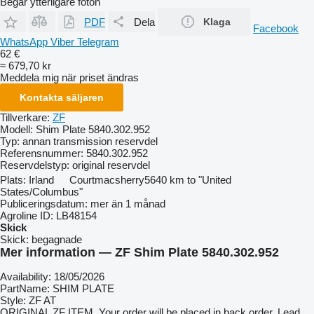
Begär ytterligare foton
PDF
Dela
Klaga
Facebook
WhatsApp
Viber
Telegram
62 €
≈ 679,70 kr
Meddela mig när priset ändras
Kontakta säljaren
Tillverkare:
ZF
Modell:
Shim Plate 5840.302.952
Typ:
annan transmission reservdel
Referensnummer:
5840.302.952
Reservdelstyp:
original reservdel
Plats:
Irland
Courtmacsherry
5640 km to "United
States/Columbus"
Publiceringsdatum:
mer än 1 månad
Agroline ID:
LB48154
Skick
Skick:
begagnade
Mer information — ZF Shim Plate 5840.302.952
Availability: 18/05/2026
PartName: SHIM PLATE
Style: ZF AT
ORIGINAL ZF ITEM. Your order will be placed in back order. Lead