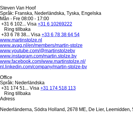
Steven Van Hoof
Språk:
Franska, Nederländska, Tyska, Engelska
Mån - Fre
08:00 - 17:00
+31 6 102...
Visa
+31 6 10269222
Ring tillbaka
+33 6 78 38...
Visa
+33 6 78 38 64 54
www.martinstolze.nl
www.avag.nl/en/members/martin-stolze
www.youtube.com/@martinstolzebv
www.instagram.com/martin.stolze.bv
www.facebook.com/www.martinstolze.nl/
nl.linkedin.com/company/martin‑stolze‑bv
Office
Språk:
Nederländska
+31 174 51...
Visa
+31 174 518 113
Ring tillbaka
Adress
Nederländerna, Södra Holland, 2678 ME, De Lier, Leemidden, 