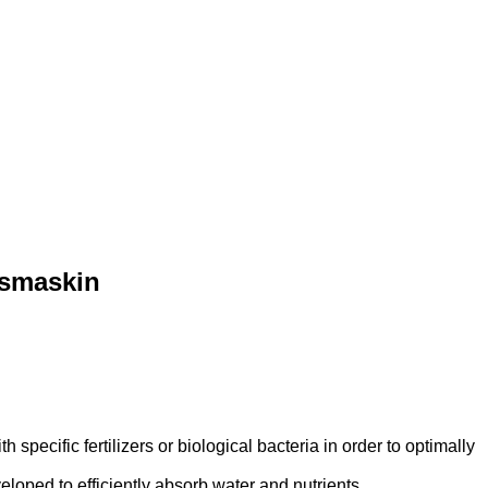
gsmaskin
specific fertilizers or biological bacteria in order to optimally
eloped to efficiently absorb water and nutrients.