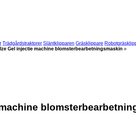
r
Trädgårdstraktorer
Släntklipparen
Gräsklippare
Robotgräsklip
olze Gel injectie machine blomsterbearbetningsmaskin
»
ie machine blomsterbearbetni