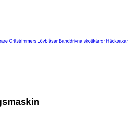
pare
Grästrimmers
Lövblåsar
Banddrivna skottkärror
Häcksaxar
ngsmaskin