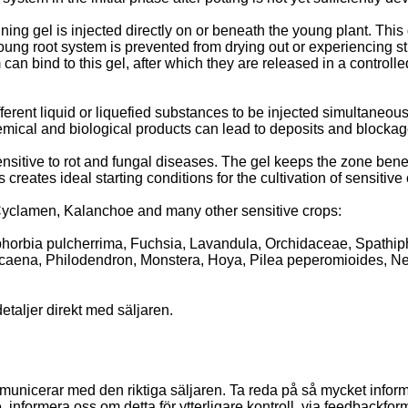
ining gel is injected directly on or beneath the young plant. Thi
oung root system is prevented from drying out or experiencing st
m can bind to this gel, after which they are released in a control
erent liquid or liquefied substances to be injected simultaneous
emical and biological products can lead to deposits and blockag
sensitive to rot and fungal diseases. The gel keeps the zone bene
s creates ideal starting conditions for the cultivation of sensitive
 Cyclamen, Kalanchoe and many other sensitive crops:
horbia pulcherrima, Fuchsia, Lavandula, Orchidaceae, Spathi
acaena, Philodendron, Monstera, Hoya, Pilea peperomioides, Ne
etaljer direkt med säljaren.
u kommunicerar med den riktiga säljaren. Ta reda på så mycket info
e, informera oss om detta för ytterligare kontroll, via feedbackfor