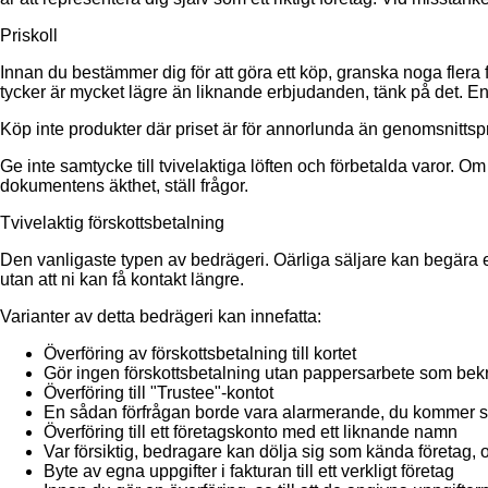
Priskoll
Innan du bestämmer dig för att göra ett köp, granska noga flera 
tycker är mycket lägre än liknande erbjudanden, tänk på det. En 
Köp inte produkter där priset är för annorlunda än genomsnittspr
Ge inte samtycke till tvivelaktiga löften och förbetalda varor. Om 
dokumentens äkthet, ställ frågor.
Tvivelaktig förskottsbetalning
Den vanligaste typen av bedrägeri. Oärliga säljare kan begära en 
utan att ni kan få kontakt längre.
Varianter av detta bedrägeri kan innefatta:
Överföring av förskottsbetalning till kortet
Gör ingen förskottsbetalning utan pappersarbete som bekr
Överföring till "Trustee"-kontot
En sådan förfrågan borde vara alarmerande, du kommer s
Överföring till ett företagskonto med ett liknande namn
Var försiktig, bedragare kan dölja sig som kända företag, 
Byte av egna uppgifter i fakturan till ett verkligt företag