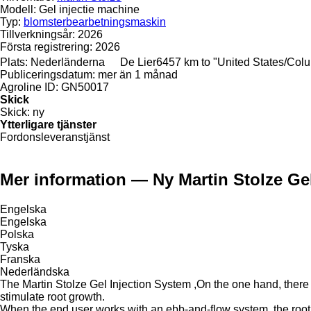
Modell:
Gel injectie machine
Typ:
blomsterbearbetningsmaskin
Tillverkningsår:
2026
Första registrering:
2026
Plats:
Nederländerna
De Lier
6457 km to "United States/Col
Publiceringsdatum:
mer än 1 månad
Agroline ID:
GN50017
Skick
Skick:
ny
Ytterligare tjänster
Fordonsleveranstjänst
Mer information — Ny Martin Stolze Ge
Engelska
Engelska
Polska
Tyska
Franska
Nederländska
The Martin Stolze Gel Injection System ,On the one hand, there are
stimulate root growth.
When the end user works with an ebb-and-flow system, the root sys