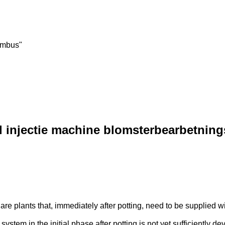
umbus"
l injectie machine blomsterbearbetnin
 plants that, immediately after potting, need to be supplied with 
tem in the initial phase after potting is not yet sufficiently dev