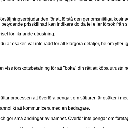
försäljningserbjudanden för att förstå den genomsnittliga kostna
betydande prisskillnad kan indikera dolda fel eller försök från 
iset för liknande utrustning.
du är osäker, var inte rädd för att klargöra detaljer, be om ytterl
viss förskottsbetalning för att "boka" din rätt att köpa utrustni
äftar processen att överföra pengar, om säljaren är osäker i me
annolikt att kommunicera med en bedragare.
och gör små ändringar av namnet. Överför inte pengar om företag