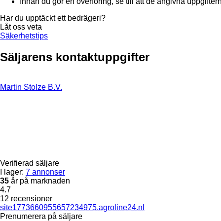
Innan du gör en överföring, se till att de angivna uppgifte
Har du upptäckt ett bedrägeri?
Låt oss veta
Säkerhetstips
Säljarens kontaktuppgifter
Martin Stolze B.V.
Verifierad säljare
I lager:
7 annonser
35
år på marknaden
4.7
12 recensioner
site1773660955657234975.agroline24.nl
Prenumerera på säljare