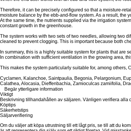
Therefore, it can be precisely configured so that a moisture-reta
moisture balance by the ebb-and-flow system. As a result, the y
At the same time, the nutrients supplied via the irrigation syste
constant growth in the greenhouse.
The system works with two sets of two needles, allowing two diff
cleaned to prevent clogging. This is important because both ch
In summary, this is a highly suitable system for plants that are 
In combination with sufficient ventilation in the growing area, thi
This makes the system particularly suitable for, among others,
Cyclamen, Kalanchoe, Saintpaulia, Begonia, Pelargonium, Eup
Calathea, Alocasia, Dieffenbachia, Zamioculcas zamiifolia, Dr
Begär ytterligare information
Viktigt
Beskrivning tillhandahållen av säljaren. Vänligen verifiera alla d
Köptips
Säkerhetstips
Säljarverifiering
Om du väljer att köpa utrustning till ett lågt pris, se till att d
är att representera dig själv som ett riktigt företag. Vid misstank