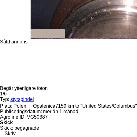
Såld annons
Begär ytterligare foton
1/6
Typ:
styrspindel
Plats:
Polen
Opalenica
7159 km to "United States/Columbus"
Publiceringsdatum:
mer än 1 månad
Agroline ID:
VG50387
Skick
Skick:
begagnade
Skriv