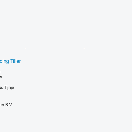
ing Tiller
n
or
, Tijnje
en B.V.