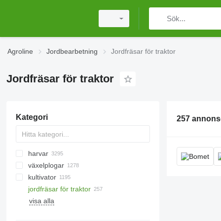
Agroline
Jordbearbetning
Jordfräsar för traktor
Jordfräsar för traktor
Kategori
257 annons
harvar
växelplogar
skivharvar
kultivator
rotorharvar
jordfräsar för traktor
fjädertandsharvar
traktorkompostmaskiner
cambridgevältar
visa alla
pinnharvar
grrävmaskinskomposttillbehör
hackvältar
dragharvar
skogsbruk mulcher
ringvältar