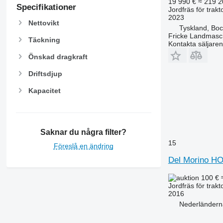
19 990 €
≈ 219 2
Specifikationer
Jordfräs för trakt
2023
Nettovikt
Tyskland, Bo
Fricke Landmas
Täckning
Kontakta säljaren
Önskad dragkraft
Driftsdjup
Kapacitet
Saknar du några filter?
15
Föreslå en ändring
Del Morino H
100 €
Jordfräs för trakt
2016
Nederländerna