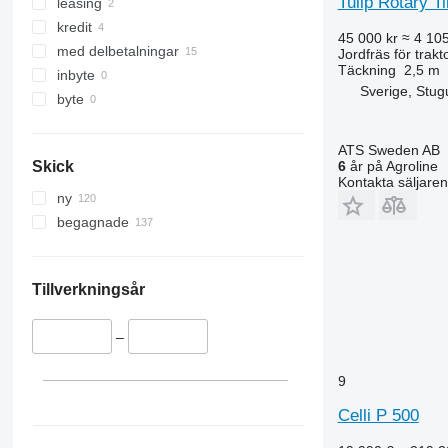
Tulip Rotary T
leasing
kredit
45 000 kr
≈ 4 10
med delbetalningar
Jordfräs för trakt
Täckning
2,5 m
inbyte
Sverige, Stug
byte
ATS Sweden AB
6
år på Agroline
Skick
Kontakta säljaren
ny
begagnade
Tillverkningsår
–
9
Celli P 500