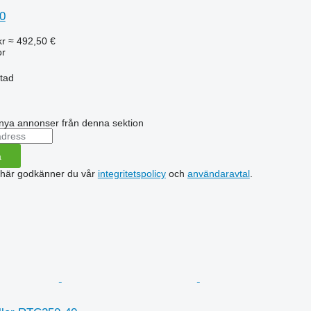
0
kr
≈ 492,50 €
or
stad
nya annonser från denna sektion
a
 här godkänner du vår
integritetspolicy
och
användaravtal
.