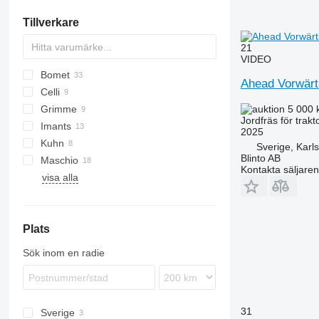
arenaharvar
självgående mulchmaskiner
slätvältar
Tillverkare
andra harvar
andra kompostmaskiner
ensilagerullar
andra jordbruksvältar
21
VIDEO
Bomet
Multivator
FV
Ahead Vorwärt
Celli
U-series
Grimme
Z-series
Pioneer
300-series
5 000 
Jordfräs för trakt
Imants
DF
R-series
2025
Kuhn
GF
R-series
Sverige, Karl
Blinto AB
Maschio
Zirkon
Kontakta säljaren
visa alla
C-series
DM
H-series
Plats
L-series
W-series
Sök inom en radie
31
Sverige