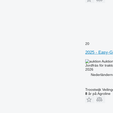
20
2025 - Easy-Go
Auktio
Jordfräs för trakt
2026
Nederländerna
Troostwijk Veiling
8
år på Agroline