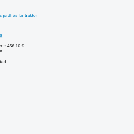
s
kr
≈ 456,10 €
or
stad