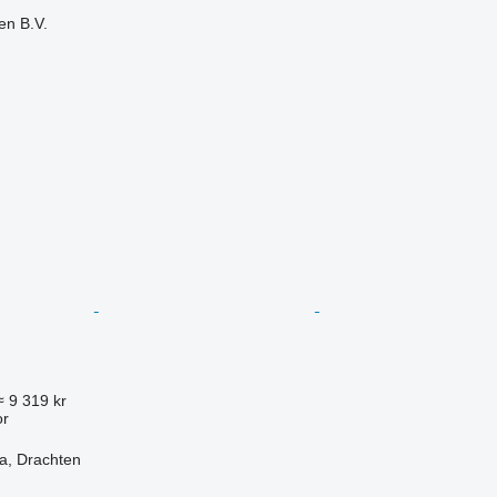
en B.V.
≈ 9 319 kr
or
a, Drachten