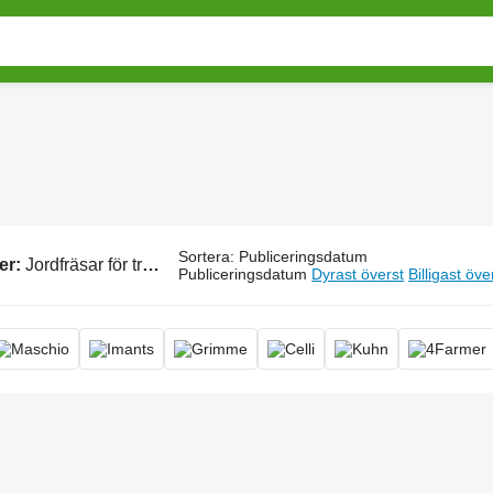
Sortera
:
Publiceringsdatum
er:
Jordfräsar för traktor, planeringsfräs
Publiceringsdatum
Dyrast överst
Billigast öve