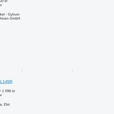
00 kr
or
ckel - Gyhum
chinen GmbH
OL145R
≈ 1 096 kr
or
, Elst