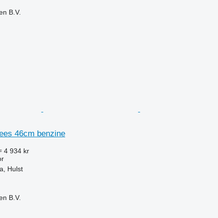
en B.V.
rees 46cm benzine
≈ 4 934 kr
or
, Hulst
en B.V.