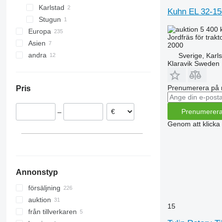
Karlstad
Kuhn EL 32-15
Stugun
5 400 
Europa
Jordfräs för trakt
Asien
Polen
2000
andra
Nederländerna
Turkiet
Sverige, Karl
Klaravik Sweden
Tyskland
Förenade Arabemiraten
Ukraina
Slovenien
Prenumerera på 
Pris
Österrike
Rumänien
Prenumerer
–
Norge
Genom att klicka
Danmark
visa alla
Annonstyp
försäljning
auktion
15
från tillverkaren