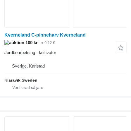
Kverneland C-pinneharv Kverneland
100 kr
≈ 9,12 €
Jordbearbetning - kultivator
Sverige, Karlstad
Klaravik Sweden