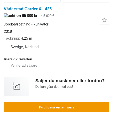
Väderstad Carrier XL 425
65 000 kr
≈ 5 929 €
Jordbearbetning - kultivator
2019
Täckning
4,25 m
Sverige, Karlstad
Klaravik Sweden
Säljer du maskiner eller fordon?
Du kan göra det med oss!
Publicera en annons