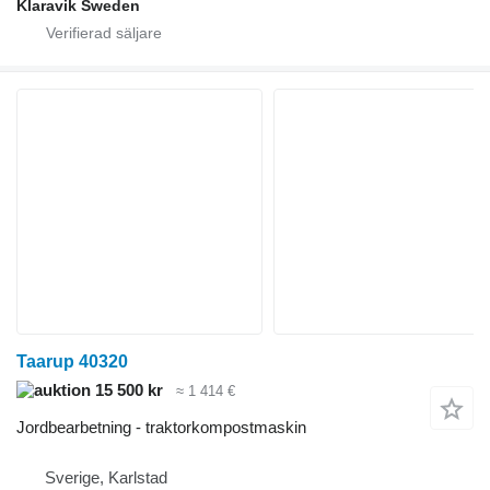
Klaravik Sweden
Taarup 40320
15 500 kr
≈ 1 414 €
Jordbearbetning - traktorkompostmaskin
Sverige, Karlstad