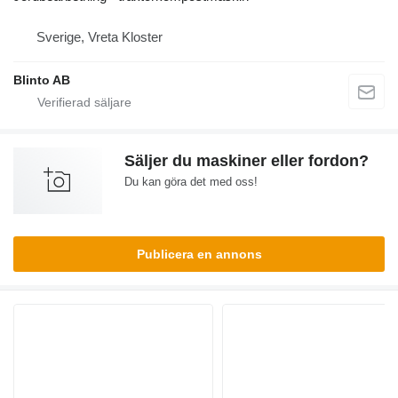
Sverige, Vreta Kloster
Blinto AB
Säljer du maskiner eller fordon?
Du kan göra det med oss!
Publicera en annons