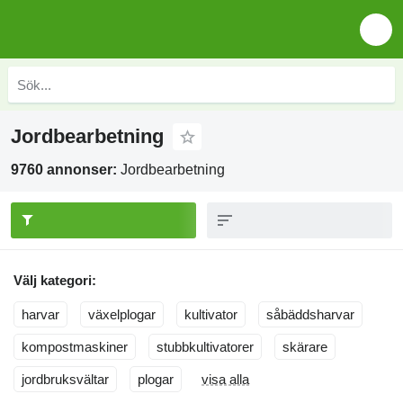
Jordbearbetning
9760 annonser:
Jordbearbetning
Välj kategori:
harvar
växelplogar
kultivator
såbäddsharvar
kompostmaskiner
stubbkultivatorer
skärare
jordbruksvältar
plogar
visa alla