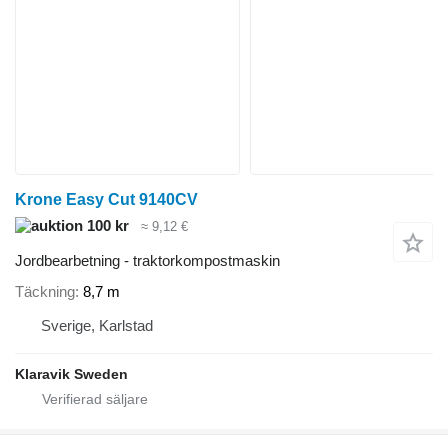
Krone Easy Cut 9140CV
100 kr
≈ 9,12 €
Jordbearbetning - traktorkompostmaskin
Täckning
8,7 m
Sverige, Karlstad
Klaravik Sweden