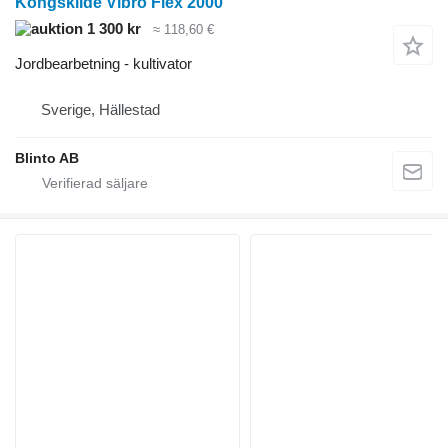
Kongskilde Vibro Flex 2000
1 300 kr
≈ 118,60 €
Jordbearbetning - kultivator
Sverige, Hällestad
Blinto AB