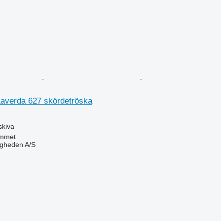
Laverda 627 skördetröska
skiva
mmet
ingheden A/S