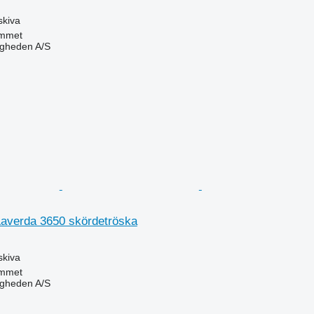
skiva
mmet
ingheden A/S
Laverda 3650 skördetröska
skiva
mmet
ingheden A/S