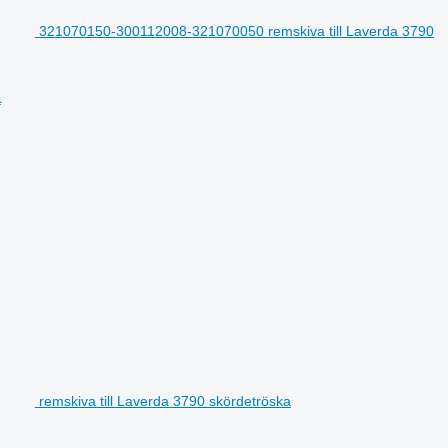
321070150-300112008-321070050 remskiva till Laverda 3790
a
remskiva till Laverda 3790 skördetröska