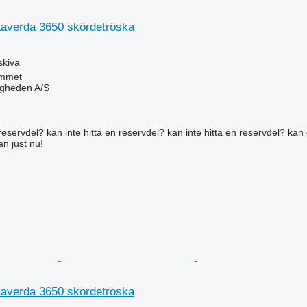
Laverda 3650 skördetröska
skiva
mmet
ingheden A/S
reservdel? kan inte hitta en reservdel? kan inte hitta en reservdel? kan 
an just nu!
Laverda 3650 skördetröska