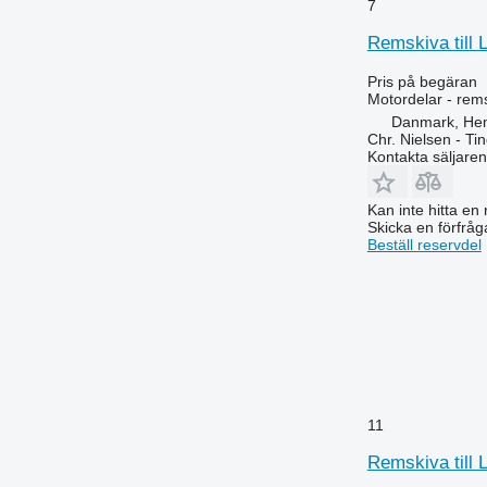
7
Remskiva till 
Pris på begäran
Motordelar - rem
Danmark, He
Chr. Nielsen - T
Kontakta säljaren
Kan inte hitta en 
Skicka en förfråg
Beställ reservdel
11
Remskiva till 