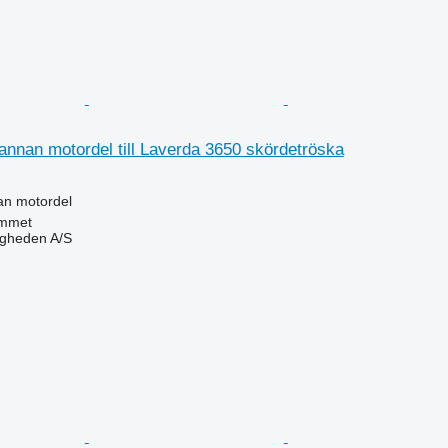
annan motordel till Laverda 3650 skördetröska
an motordel
mmet
ingheden A/S