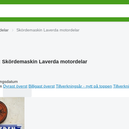
delar
Skördemaskin Laverda motordelar
:
Skördemaskin Laverda motordelar
ingsdatum
m
Dyrast överst
Billigast överst
Tillverkningsår - nytt på toppen
Tillverk