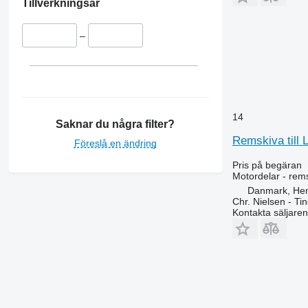
Tillverkningsår
–
14
Saknar du några filter?
Remskiva till 
Föreslå en ändring
Pris på begäran
Motordelar - rem
Danmark, He
Chr. Nielsen - T
Kontakta säljaren