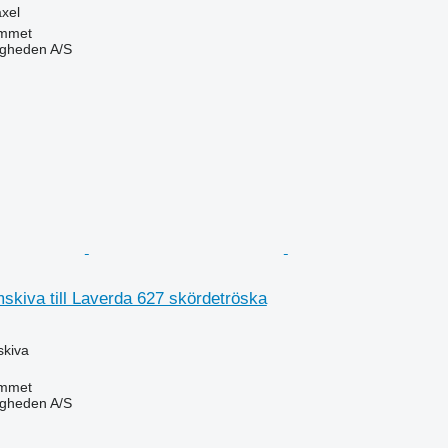
axel
mmet
ingheden A/S
kiva till Laverda 627 skördetröska
skiva
mmet
ingheden A/S