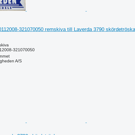
112008-321070050 remskiva till Laverda 3790 skördetrösk
skiva
12008-321070050
mmet
ingheden A/S