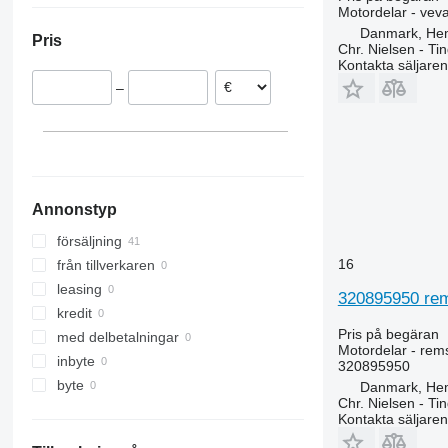
Motordelar - vev
9860 STS
Danmark, He
Pris
S-series
Chr. Nielsen - T
Kontakta säljaren
T-series
–
W-series
Annonstyp
försäljning
16
från tillverkaren
leasing
320895950 rems
kredit
Pris på begäran
med delbetalningar
Motordelar - rem
inbyte
320895950
byte
Danmark, He
Chr. Nielsen - T
Kontakta säljaren