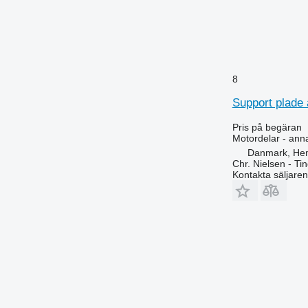
8
Support plade 
Pris på begäran
Motordelar - ann
Danmark, He
Chr. Nielsen - T
Kontakta säljaren