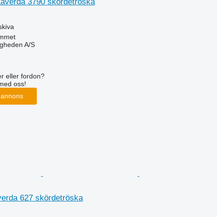
Laverda 3790 skördetröska
skiva
mmet
ingheden A/S
r eller fordon?
med oss!
 annons
averda 627 skördetröska