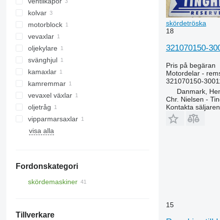
ventilkåpor
kolvar
skördetröska
motorblock
18
vevaxlar
321070150-300
oljekylare
svänghjul
Pris på begäran
kamaxlar
Motordelar - rem
321070150-3001
kamremmar
Danmark, He
vevaxel växlar
Chr. Nielsen - T
Kontakta säljaren
oljetråg
vipparmarsaxlar
visa alla
Fordonskategori
skördemaskiner
skördetröskor
15
Tillverkare