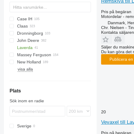
Remskiva till 
Pris på begäran
Motordelar - rem
Case IH
Danmark, He
Claas
1660
C-series
Chr. Nielsen - T
Kontakta säljaren
Dronningborg
1680
C-series
M series
John Deere
2166
Commandor
TopLiner
D-series
Säljer du maskine
Laverda
2388
Dominator
550
Big X
Du kan göra det 
Massey Ferguson
5120
Jaguar
955
3500
Publicera en
New Holland
5130
Lexion
965
3650
34
visa alla
5140
Medion
1075
38
BB
1100 Series
5150
Mega
2054
40
CR
9120
Mercator
2066
165
CX
Plats
9240
Tucano
6090
7274
FX
Axial-Flow
Xerion
9500
7278
M-series
Sök inom en radie
CF
9560
7370
T-series
20
9650
8737
TF
9680
9280
TX
Vevaxel till L
Sverige
9770
9380
Pris på begäran
9780