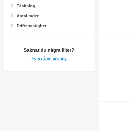
Täckning
Antal rader
Driftshastighet
Saknar du några filter?
Föreslå en ändring