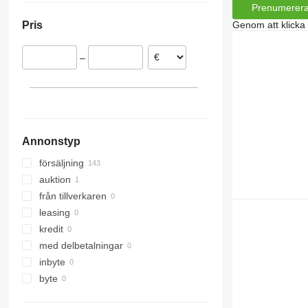
Prenumerer
Polen
Pris
Genom att klicka
Österrike
Frankrike
–
Rumänien
Danmark
Annonstyp
försäljning
auktion
från tillverkaren
leasing
kredit
med delbetalningar
inbyte
byte