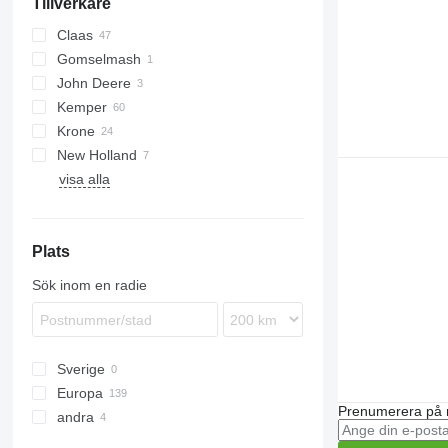
Tillverkare
Claas
Gomselmash
Conspeed
John Deere
Corio
Kemper
Direct Disc
Krone
Orbis
Champion
New Holland
EasyCollect
visa alla
Easycut
Profi Cut
XDisc
Plats
Sök inom en radie
Sverige
Europa
Prenumerera på 
andra
Tyskland
Nederländerna
Ukraina