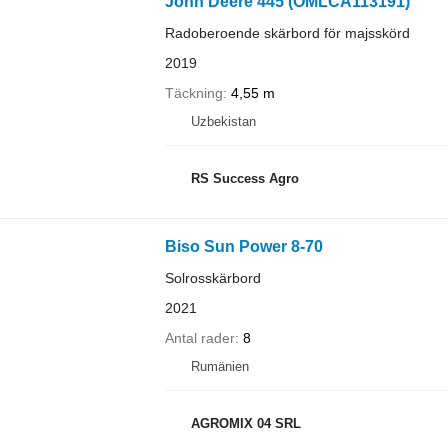
John Deere 445 (OMLCA113191)
Radoberoende skärbord för majsskörd
2019
Täckning
4,55 m
Uzbekistan
RS Success Agro
Biso Sun Power 8-70
Solrosskärbord
2021
Antal rader
8
Rumänien
AGROMIX 04 SRL