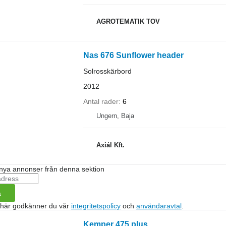
AGROTEMATIK TOV
Nas 676 Sunflower header
Solrosskärbord
2012
Antal rader
6
Ungern, Baja
Axiál Kft.
nya annonser från denna sektion
a
 här godkänner du vår
integritetspolicy
och
användaravtal
.
Kemper 475 plus