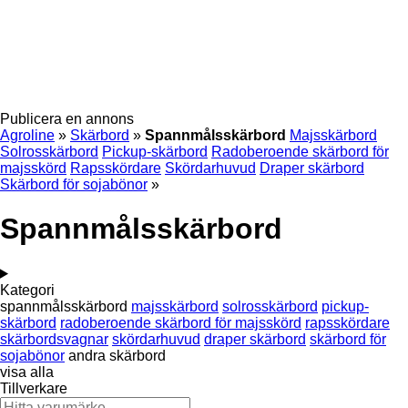
Publicera en annons
Agroline
»
Skärbord
»
Spannmålsskärbord
Majsskärbord
Solrosskärbord
Pickup-skärbord
Radoberoende skärbord för
majsskörd
Rapsskördare
Skördarhuvud
Draper skärbord
Skärbord för sojabönor
»
Spannmålsskärbord
Kategori
spannmålsskärbord
majsskärbord
solrosskärbord
pickup-
skärbord
radoberoende skärbord för majsskörd
rapsskördare
skärbordsvagnar
skördarhuvud
draper skärbord
skärbord för
sojabönor
andra skärbord
visa alla
Tillverkare