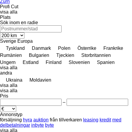
Zürn
Profi Cut
visa alla
Plats
Sök inom en radie
Sverige
Europa
Tyskland
Danmark
Polen
Österrike
Frankrike
Rumänien
Bulgarien
Tjeckien
Storbritannien
Ungern
Estland
Finland
Slovenien
Spanien
visa alla
andra
Ukraina
Moldavien
visa alla
visa alla
Pris
–
Annonstyp
försäljning
hyra
auktion
från tillverkaren
leasing
kredit
med
delbetalningar
inbyte
byte
visa alla