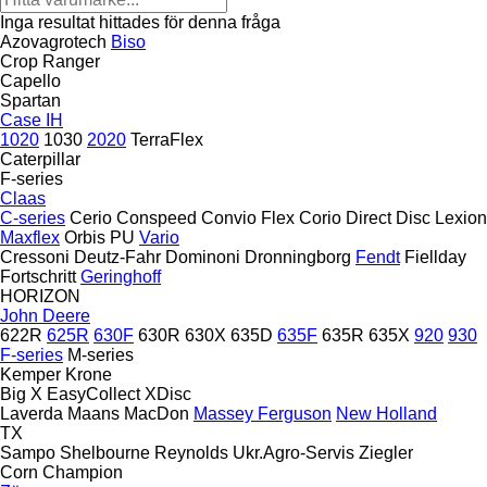
Inga resultat hittades för denna fråga
Azovagrotech
Biso
Crop Ranger
Capello
Spartan
Case IH
1020
1030
2020
TerraFlex
Caterpillar
F-series
Claas
C-series
Cerio
Conspeed
Convio Flex
Corio
Direct Disc
Lexion
Maxflex
Orbis
PU
Vario
Cressoni
Deutz-Fahr
Dominoni
Dronningborg
Fendt
Fiellday
Fortschritt
Geringhoff
HORIZON
John Deere
622R
625R
630F
630R
630X
635D
635F
635R
635X
920
930
F-series
M-series
Kemper
Krone
Big X
EasyCollect
XDisc
Laverda
Maans
MacDon
Massey Ferguson
New Holland
TX
Sampo
Shelbourne Reynolds
Ukr.Agro-Servis
Ziegler
Corn Champion