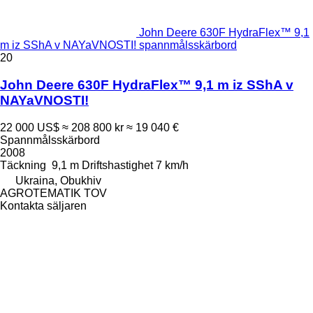
John Deere 630F HydraFlex™ 9,1
m iz SShA v NAYaVNOSTI! spannmålsskärbord
20
John Deere 630F HydraFlex™ 9,1 m iz SShA v
NAYaVNOSTI!
22 000 US$
≈ 208 800 kr
≈ 19 040 €
Spannmålsskärbord
2008
Täckning
9,1 m
Driftshastighet
7 km/h
Ukraina, Obukhiv
AGROTEMATIK TOV
Kontakta säljaren