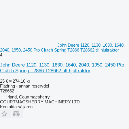
John Deere 1120, 1130, 1630, 1640,
2040, 1950, 2450 Pto Clutch Spring T2866 T28662 till hjultraktor
4
John Deere 1120, 1130, 1630, 1640, 2040, 1950, 2450 Pto
Clutch Spring T2866 T28662 till hjultraktor
25 €
≈ 274,10 kr
Fjädring - annan reservdel
T28662
Irland, Courtmacsherry
COURTMACSHERRY MACHINERY LTD
Kontakta säljaren