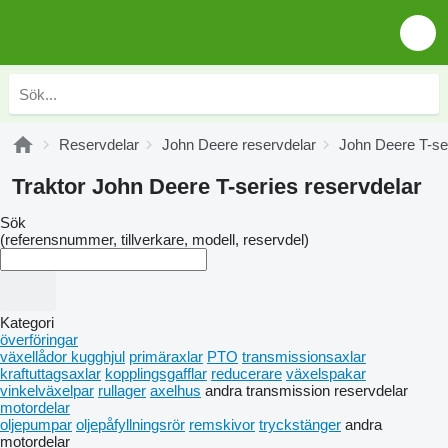
Reservdelar
John Deere reservdelar
John Deere T-ser
Traktor John Deere T-series reservdelar
Sök
(referensnummer, tillverkare, modell, reservdel)
Kategori
överföringar
växellådor kugghjul
primäraxlar
PTO
transmissionsaxlar
kraftuttagsaxlar
kopplingsgafflar
reducerare
växelspakar
vinkelväxelpar
rullager
axelhus
andra transmission reservdelar
motordelar
oljepumpar
oljepåfyllningsrör
remskivor
tryckstänger
andra
motordelar