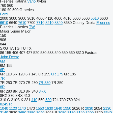
F-series
Katana
Vario
Xylon
760
860
180-90
500
G-series
Ford
2000
3000
3600
3610
4000
4110
4600
4610
5000
5600
5610
6600
6610
6640
7610
7700
7710
8210
8340
8630
County
Dexta
E-series
F-series
L-series
TW
Major
Super Major
150
906
844
SXG
TA
TG
TU
TX
86
155
406
407
427
520
530
533
540
550
560
8310
Fastrac
John Deere
6M
6M 155
6R
6R 110
6R 120
6R 145
6R 155
6R 175
6R 195
7R
7R 250
7R 270
7R 290
7R 330
7R 350
8R
8R 280
8R 310
8R 340
8RX
8RX 370
8RX 410
310 G
310S K
331
410
550
590
724
730
750
824
8245 R
1040
1120
1140
1470
1550
1630
1640
1950
2026 R
2030
2054
2130
2140
2520
2650
2850
3040
3045 R
3050
3130
3140
3200
3320
3340