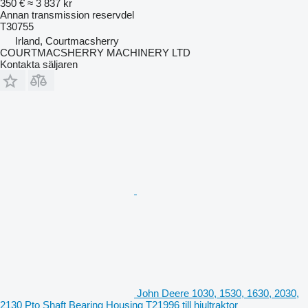
350 €
≈ 3 837 kr
Annan transmission reservdel
T30755
Irland, Courtmacsherry
COURTMACSHERRY MACHINERY LTD
Kontakta säljaren
John Deere 1030, 1530, 1630, 2030,
2130 Pto Shaft Bearing Housing T21996 till hjultraktor