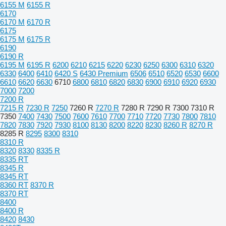
6155 M
6155 R
6170
6170 M
6170 R
6175
6175 M
6175 R
6190
6190 R
6195 M
6195 R
6200
6210
6215
6220
6230
6250
6300
6310
6320
6330
6400
6410
6420 S
6430 Premium
6506
6510
6520
6530
6600
6610
6620
6630
6710
6800
6810
6820
6830
6900
6910
6920
6930
7000
7200
7200 R
7215 R
7230 R
7250
7260 R
7270 R
7280 R
7290 R
7300
7310 R
7350
7400
7430
7500
7600
7610
7700
7710
7720
7730
7800
7810
7820
7830
7920
7930
8100
8130
8200
8220
8230
8260 R
8270 R
8285 R
8295
8300
8310
8310 R
8320
8330
8335 R
8335 RT
8345 R
8345 RT
8360 RT
8370 R
8370 RT
8400
8400 R
8420
8430