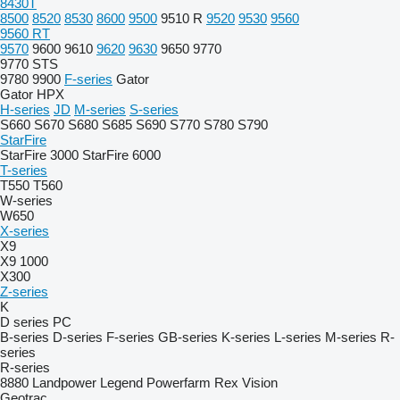
8430T
8500
8520
8530
8600
9500
9510 R
9520
9530
9560
9560 RT
9570
9600
9610
9620
9630
9650
9770
9770 STS
9780
9900
F-series
Gator
Gator HPX
H-series
JD
M-series
S-series
S660
S670
S680
S685
S690
S770
S780
S790
StarFire
StarFire 3000
StarFire 6000
T-series
T550
T560
W-series
W650
X-series
X9
X9 1000
X300
Z-series
K
D series
PC
B-series
D-series
F-series
GB-series
K-series
L-series
M-series
R-
series
R-series
8880
Landpower
Legend
Powerfarm
Rex
Vision
Geotrac