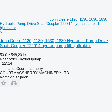
John Deere 1120, 1130, 1630, 1830
Hydraulic Pump Drive Shaft Coupler T22914 hydraulpump till
hjultraktor
5
John Deere 1120, 1130, 1630, 1830 Hydraulic Pump Drive
Shaft Coupler T22914 hydraulpump till hjultraktor
50 €
≈ 548,20 kr
Reservdel - hydraulpump
T22914
Irland, Courtmacsherry
COURTMACSHERRY MACHINERY LTD
Kontakta säljaren