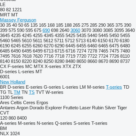
LE
80
82
1221
MRT
MT
Massey Ferguson
30
35
40
50
65
135
165
168
185
188
265
275
285
290
365
375
390
399
575
590
595
675
690
698
2640
3060
3070
3080
3085
3095
3640
3645
4235
4245
4255
4345
4355
5425
5435
5440
5445
5450
5455
5460
5465
5610
5611
5612
5711
5712
5713
6140
6150
6170
6180
6190
6245
6255
6260
6270
6290
6445
6455
6460
6465
6475
6480
6485
6490
6495
6499
6713
6715
6716
7274
7278
7465
7475
7480
7495
7616
7618
7620
7716
7718
7719
7720
7722
7724
7726
8110
8140
8150
8220
8240
8250
8280
8480
8650
8660
8670
8690
8737
CX
F-series
MC
MTX
X-series
XTX
ZTX
D-series
L-series
MT
6001
New Holland
BR
D-series
E-series
G-series
L-series
LM
M-series
T-series
TD
TG
TL
TM
TN
TS
TVT
W-series
1100 Series
Ares
Celtis
Ceres
Ergos
Antares
Argon
Dorado
Explorer
Frutteto
Laser
Rubin
Silver
Tiger
CVT
120
860
8400
A-series
M-series
N-series
Q-series
S-series
T-series
BM
NLX 1024