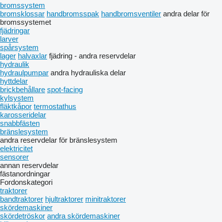
bromssystem
bromsklossar
handbromsspak
handbromsventiler
andra delar för
bromssystemet
fjädringar
larver
spårsystem
lager
halvaxlar
fjädring - andra reservdelar
hydraulik
hydraulpumpar
andra hydrauliska delar
hyttdelar
brickbehållare
spot-facing
kylsystem
fläktkåpor
termostathus
karosseridelar
snabbfästen
bränslesystem
andra reservdelar för bränslesystem
elektricitet
sensorer
annan reservdelar
fästanordningar
Fordonskategori
traktorer
bandtraktorer
hjultraktorer
minitraktorer
skördemaskiner
skördetröskor
andra skördemaskiner