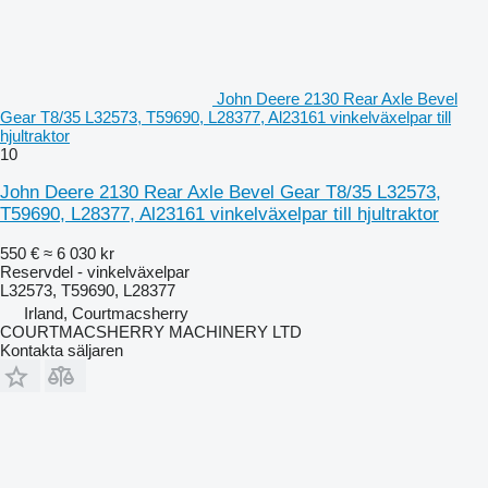
John Deere 2130 Rear Axle Bevel
Gear T8/35 L32573, T59690, L28377, Al23161 vinkelväxelpar till
hjultraktor
10
John Deere 2130 Rear Axle Bevel Gear T8/35 L32573,
T59690, L28377, Al23161 vinkelväxelpar till hjultraktor
550 €
≈ 6 030 kr
Reservdel - vinkelväxelpar
L32573, T59690, L28377
Irland, Courtmacsherry
COURTMACSHERRY MACHINERY LTD
Kontakta säljaren