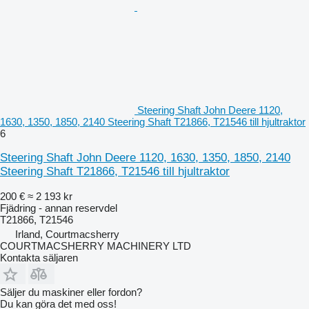
Steering Shaft John Deere 1120,
1630, 1350, 1850, 2140 Steering Shaft T21866, T21546 till hjultraktor
6
Steering Shaft John Deere 1120, 1630, 1350, 1850, 2140
Steering Shaft T21866, T21546 till hjultraktor
200 €
≈ 2 193 kr
Fjädring - annan reservdel
T21866, T21546
Irland, Courtmacsherry
COURTMACSHERRY MACHINERY LTD
Kontakta säljaren
Säljer du maskiner eller fordon?
Du kan göra det med oss!