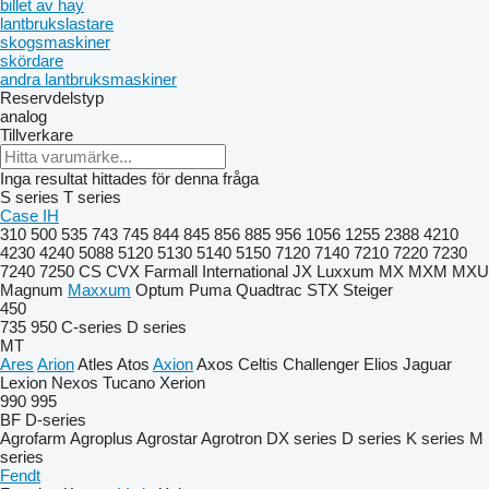
billet av hay
lantbrukslastare
skogsmaskiner
skördare
andra lantbruksmaskiner
Reservdelstyp
analog
Tillverkare
Inga resultat hittades för denna fråga
S series
T series
Case IH
310
500
535
743
745
844
845
856
885
956
1056
1255
2388
4210
4230
4240
5088
5120
5130
5140
5150
7120
7140
7210
7220
7230
7240
7250
CS
CVX
Farmall
International
JX
Luxxum
MX
MXM
MXU
Magnum
Maxxum
Optum
Puma
Quadtrac
STX
Steiger
450
735
950
C-series
D series
MT
Ares
Arion
Atles
Atos
Axion
Axos
Celtis
Challenger
Elios
Jaguar
Lexion
Nexos
Tucano
Xerion
990
995
BF
D-series
Agrofarm
Agroplus
Agrostar
Agrotron
DX series
D series
K series
M
series
Fendt