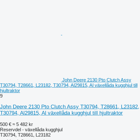
John Deere 2130 Pto Clutch Assy
T30794, T28661, L23182, T30794, Al29815, Al växellåda kugghjul till
hjultraktor
9
John Deere 2130 Pto Clutch Assy T30794, T28661, L23182,
T30794, Al29815, Al växellåda kugghjul till hjultraktor
500 €
≈ 5 482 kr
Reservdel - växellåda kugghjul
T30794, T28661, L23182