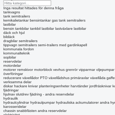
Inga resultat hittades för denna fråga
tankvagns
tank semitrailers
kemikalietankar
bensintankar
gas tank semitrailers
lastbilar
bensin tankbilar
tankbil lastbilar
lastväxlare lastbilar
däck och hjul
bildäck
dragbilar
semitrailers
tippvagn semitrailers
semi-trailers med gardinkapell
kommunala fordon
kommunalteknik
sopbilar
reservdelar
motordelar
motorer
remskivor
motorblock
vevhus
grenrör
vipparmar
oljepumpar
överföringar
reducerare
växellådor
PTO
växellådshus
primäraxlar
växellåda gaffe
verksamma delar
diskar
hackare
knivar
planteringsenheter
harvtänder
jordfräsknivar
k
fjädringar
hjulnav
slutdrev
fjädring - andra reservdelar
hydraulik
hydraulcylindrar
hydraulpumpar
hydrauliska ackumulatorer
andra hyd
karosseridelar
chassin
snabbfästen
andra reservdelar
elektricitet