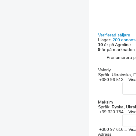
Verifierad säljare
I lager:
200 annons
10
år på Agroline
9
år på marknaden
Prenumerera på
Valeriy
Språk:
Ukrainska, F
+380 96 513...
Vis
Maksim
Språk:
Ryska, Ukrai
+39 320 754...
Vis
+380 97 616...
Vis
Adress