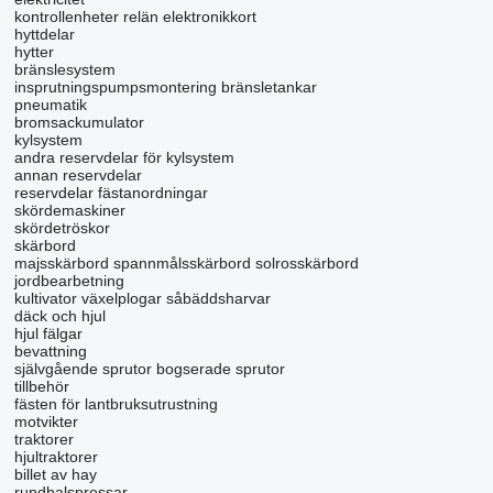
kontrollenheter
relän
elektronikkort
hyttdelar
hytter
bränslesystem
insprutningspumpsmontering
bränsletankar
pneumatik
bromsackumulator
kylsystem
andra reservdelar för kylsystem
annan reservdelar
reservdelar
fästanordningar
skördemaskiner
skördetröskor
skärbord
majsskärbord
spannmålsskärbord
solrosskärbord
jordbearbetning
kultivator
växelplogar
såbäddsharvar
däck och hjul
hjul
fälgar
bevattning
självgående sprutor
bogserade sprutor
tillbehör
fästen för lantbruksutrustning
motvikter
traktorer
hjultraktorer
billet av hay
rundbalspressar