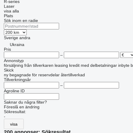
R-series
Laser
visa alla
Plats
Sök inom en radie
Sverige
andra
Ukraina
Pris
–
Annonstyp
försäljning
från tillverkaren
leasing
kredit
med delbetalningar
inbyte
b
Skick
ny
begagnade
för reservdelar
återtillverkad
Tillverkningsår
–
Agroline ID
Saknar du några filter?
Föreslå en ändring
Sökresultat:
-
visa
200 annonser:
Sökresultat