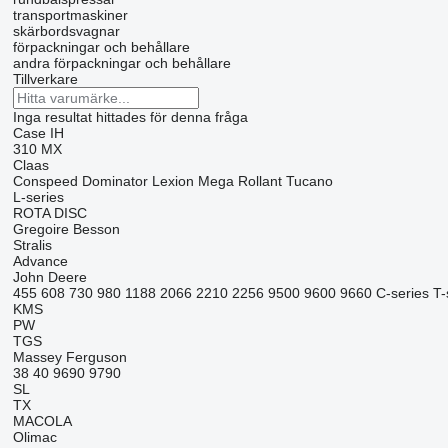
transportmaskiner
skärbordsvagnar
förpackningar och behållare
andra förpackningar och behållare
Tillverkare
Inga resultat hittades för denna fråga
Case IH
310
MX
Claas
Conspeed
Dominator
Lexion
Mega
Rollant
Tucano
L-series
ROTA DISC
Gregoire Besson
Stralis
Advance
John Deere
455
608
730
980
1188
2066
2210
2256
9500
9600
9660
C-series
T-
KMS
PW
TGS
Massey Ferguson
38
40
9690
9790
SL
TX
MACOLA
Olimac