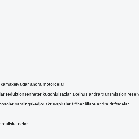
kamaxelväxlar
andra motordelar
lar
reduktionsenheter
kugghjulsaxlar
axelhus
andra transmission reser
onsoler
samlingskedjor
skruvspiraler
fröbehållare
andra driftsdelar
rauliska delar