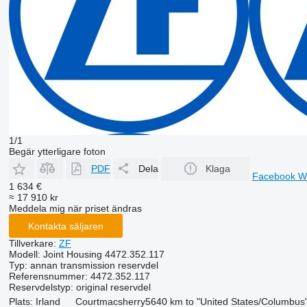
1/1
Begär ytterligare foton
PDF
Dela
Klaga
Facebook
W
1 634 €
≈ 17 910 kr
Meddela mig när priset ändras
Kontakta säljaren
Tillverkare:
ZF
Modell:
Joint Housing 4472.352.117
Typ:
annan transmission reservdel
Referensnummer:
4472.352.117
Reservdelstyp:
original reservdel
Plats:
Irland
Courtmacsherry
5640 km to "United States/Columbus