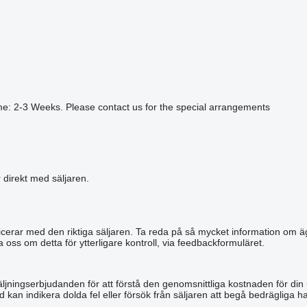
me: 2-3 Weeks. Please contact us for the special arrangements
r direkt med säljaren.
municerar med den riktiga säljaren. Ta reda på så mycket information om äg
a oss om detta för ytterligare kontroll, via feedbackformuläret.
äljningserbjudanden för att förstå den genomsnittliga kostnaden för din
 kan indikera dolda fel eller försök från säljaren att begå bedrägliga ha