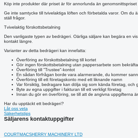
Köp inte produkter där priset är för annorlunda än genomsnittspriset 
Ge inte samtycke till tvivelaktiga löften och förbetalda varor. Om du ä
ställ frågor.
Tvivelaktig förskottsbetalning
Den vanligaste typen av bedrägeri. Oärliga säljare kan begära en viss 
kontakt längre.
Varianter av detta bedrägeri kan innefatta:
Överföring av förskottsbetalning till kortet
Gör ingen förskottsbetalning utan pappersarbete som bekräfta
Överföring till "Trustee"-kontot
En sådan förfrågan borde vara alarmerande, du kommer sann
Överföring till ett företagskonto med ett liknande namn
Var försiktig, bedragare kan dölja sig som kända företag, och 
Byte av egna uppgifter i fakturan till ett verkligt företag
Innan du gör en överföring, se till att de angivna uppgifterna 
Har du upptäckt ett bedrägeri?
Låt oss veta
Säkerhetstips
Säljarens kontaktuppgifter
COURTMACSHERRY MACHINERY LTD