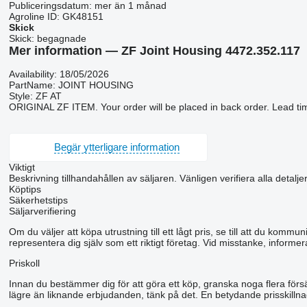
Publiceringsdatum:
mer än 1 månad
Agroline ID:
GK48151
Skick
Skick:
begagnade
Mer information — ZF Joint Housing 4472.352.117
Availability: 18/05/2026
PartName: JOINT HOUSING
Style: ZF AT
ORIGINAL ZF ITEM. Your order will be placed in back order. Lead ti
Begär ytterligare information
Viktigt
Beskrivning tillhandahållen av säljaren. Vänligen verifiera alla detalje
Köptips
Säkerhetstips
Säljarverifiering
Om du väljer att köpa utrustning till ett lågt pris, se till att du kom
representera dig själv som ett riktigt företag. Vid misstanke, informer
Priskoll
Innan du bestämmer dig för att göra ett köp, granska noga flera förs
lägre än liknande erbjudanden, tänk på det. En betydande prisskillnad