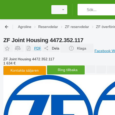
Agroline
Reservdelar
ZF reservdelar
ZF överföri
ZF Joint Housing 4472.352.117
PDF
Dela
Klaga
Facebook
W
ZF Joint Housing 4472.352.117
1 634 €
Ring tillbaka
Kontakta säljaren