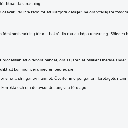
för liknande utrustning.
r osäker, var inte rädd för att klargöra detaljer, be om ytterligare foto
förskottsbetalning för att "boka" din rätt att köpa utrustning. Således k
r processen att överföra pengar, om säljaren är osäker i meddelandet.
olikt att kommunicera med en bedragare.
gör små ändringar av namnet. Överför inte pengar om företagets namn är
är korrekta och om de avser det angivna företaget.