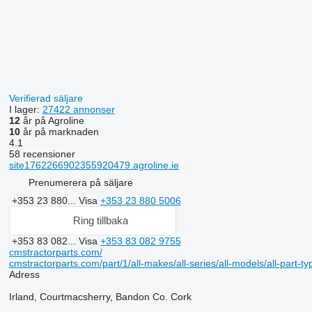
Verifierad säljare
I lager:
27422 annonser
12
år på Agroline
10
år på marknaden
4.1
58 recensioner
site1762266902355920479.agroline.ie
Prenumerera på säljare
+353 23 880...
Visa
+353 23 880 5006
Ring tillbaka
+353 83 082...
Visa
+353 83 082 9755
cmstractorparts.com/
cmstractorparts.com/part/1/all-makes/all-series/all-models/all-part-t
Adress
Irland, Courtmacsherry, Bandon Co. Cork