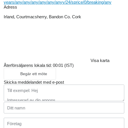
years/any/any/any/any/any/anyy/24/sprice/0/breaking/any
Adress
Irland, Courtmacsherry, Bandon Co. Cork
Visa karta
Återförsäljarens lokala tid: 00:01 (IST)
Begär ett möte
Skicka meddelandet med e-post