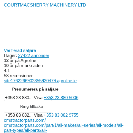
COURTMACSHERRY MACHINERY LTD
Verifierad säljare
I lager:
27422 annonser
12
år på Agroline
10
år på marknaden
4.1
58 recensioner
site1762266902355920479.agroline.ie
Prenumerera på säljare
+353 23 880...
Visa
+353 23 880 5006
Ring tillbaka
+353 83 082...
Visa
+353 83 082 9755
cmstractorparts.com/
cmstractorparts.com/part/1/all-makes/all-series/all-models/all-
part-types/all-parts/all-