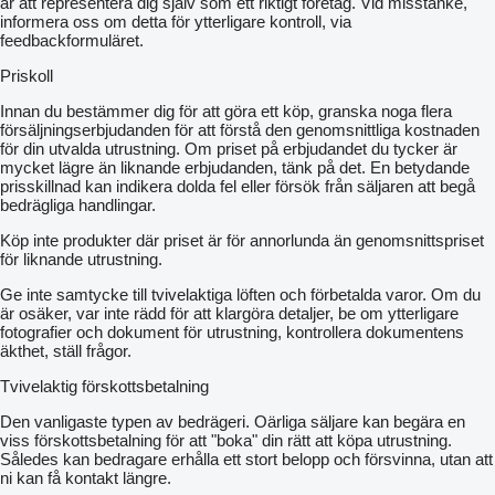
är att representera dig själv som ett riktigt företag. Vid misstanke,
informera oss om detta för ytterligare kontroll, via
feedbackformuläret.
Priskoll
Innan du bestämmer dig för att göra ett köp, granska noga flera
försäljningserbjudanden för att förstå den genomsnittliga kostnaden
för din utvalda utrustning. Om priset på erbjudandet du tycker är
mycket lägre än liknande erbjudanden, tänk på det. En betydande
prisskillnad kan indikera dolda fel eller försök från säljaren att begå
bedrägliga handlingar.
Köp inte produkter där priset är för annorlunda än genomsnittspriset
för liknande utrustning.
Ge inte samtycke till tvivelaktiga löften och förbetalda varor. Om du
är osäker, var inte rädd för att klargöra detaljer, be om ytterligare
fotografier och dokument för utrustning, kontrollera dokumentens
äkthet, ställ frågor.
Tvivelaktig förskottsbetalning
Den vanligaste typen av bedrägeri. Oärliga säljare kan begära en
viss förskottsbetalning för att "boka" din rätt att köpa utrustning.
Således kan bedragare erhålla ett stort belopp och försvinna, utan att
ni kan få kontakt längre.