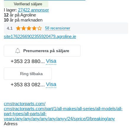
Verifierad säljare
I lager:
27422 annonser
12
år på Agroline
10
år på marknaden
4.1
58 recensioner
site1762266902355920479.agroline.ie
Prenumerera på säljare
Visa
+353 23 880...
Ring tillbaka
Visa
+353 83 082...
cmstractorparts.com/
cmstractorparts.com/part/1/all-makes/all-series/all-models/all-
part-types/all-parts/all-
years/any/any/any/any/any/anyy/24/sprice/0/breaking/any
Adress