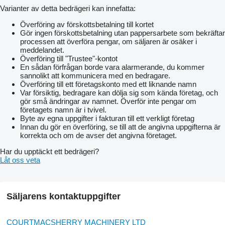
Varianter av detta bedrägeri kan innefatta:
Överföring av förskottsbetalning till kortet
Gör ingen förskottsbetalning utan pappersarbete som bekräftar
processen att överföra pengar, om säljaren är osäker i
meddelandet.
Överföring till "Trustee"-kontot
En sådan förfrågan borde vara alarmerande, du kommer
sannolikt att kommunicera med en bedragare.
Överföring till ett företagskonto med ett liknande namn
Var försiktig, bedragare kan dölja sig som kända företag, och
gör små ändringar av namnet. Överför inte pengar om
företagets namn är i tvivel.
Byte av egna uppgifter i fakturan till ett verkligt företag
Innan du gör en överföring, se till att de angivna uppgifterna är
korrekta och om de avser det angivna företaget.
Har du upptäckt ett bedrägeri?
Låt oss veta
Säljarens kontaktuppgifter
COURTMACSHERRY MACHINERY LTD