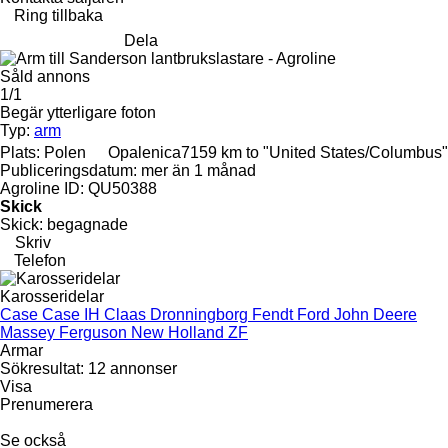
Ring tillbaka
Dela
Såld annons
1/1
Begär ytterligare foton
Typ:
arm
Plats:
Polen
Opalenica
7159 km to "United States/Columbus"
Publiceringsdatum:
mer än 1 månad
Agroline ID:
QU50388
Skick
Skick:
begagnade
Skriv
Telefon
Karosseridelar
Case
Case IH
Claas
Dronningborg
Fendt
Ford
John Deere
Massey Ferguson
New Holland
ZF
Armar
Sökresultat:
12 annonser
Visa
Prenumerera
Se också