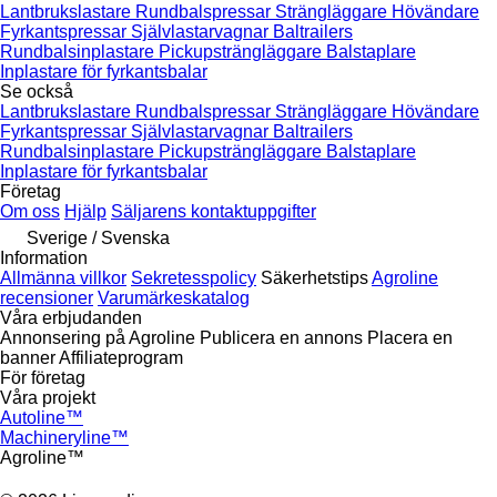
Lantbrukslastare
Rundbalspressar
Strängläggare
Hövändare
Fyrkantspressar
Självlastarvagnar
Baltrailers
Rundbalsinplastare
Pickupsträngläggare
Balstaplare
Inplastare för fyrkantsbalar
Se också
Lantbrukslastare
Rundbalspressar
Strängläggare
Hövändare
Fyrkantspressar
Självlastarvagnar
Baltrailers
Rundbalsinplastare
Pickupsträngläggare
Balstaplare
Inplastare för fyrkantsbalar
Företag
Om oss
Hjälp
Säljarens kontaktuppgifter
Sverige / Svenska
Information
Allmänna villkor
Sekretesspolicy
Säkerhetstips
Agroline
recensioner
Varumärkeskatalog
Våra erbjudanden
Annonsering på Agroline
Publicera en annons
Placera en
banner
Affiliateprogram
För företag
Våra projekt
Autoline™
Machineryline™
Agroline™