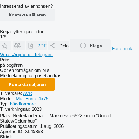
Intresserad av annonsen?
Kontakta säljaren
Begär ytterligare foton
1/8
PDF
Dela
Klaga
Facebook
WhatsApp
Viber
Telegram
Pris:
på begäran
Gör en förfrågan om pris
Meddela mig när priset ändras
Kontakta säljaren
Tillverkare:
AVR
Modell:
MultiForce 4x75
Typ:
bäddformare
Tillverkningsår:
2023
Plats:
Nederländerna
Marknesse
6522 km to "United
States/Columbus"
Publiceringsdatum:
1 aug. 2026
Agroline ID:
XL49853
Skick