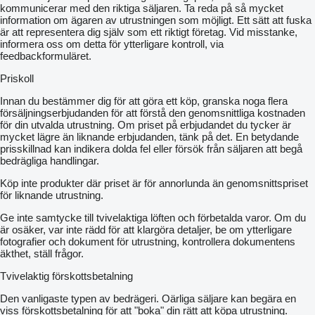
kommunicerar med den riktiga säljaren. Ta reda på så mycket
information om ägaren av utrustningen som möjligt. Ett sätt att fuska
är att representera dig själv som ett riktigt företag. Vid misstanke,
informera oss om detta för ytterligare kontroll, via
feedbackformuläret.
Priskoll
Innan du bestämmer dig för att göra ett köp, granska noga flera
försäljningserbjudanden för att förstå den genomsnittliga kostnaden
för din utvalda utrustning. Om priset på erbjudandet du tycker är
mycket lägre än liknande erbjudanden, tänk på det. En betydande
prisskillnad kan indikera dolda fel eller försök från säljaren att begå
bedrägliga handlingar.
Köp inte produkter där priset är för annorlunda än genomsnittspriset
för liknande utrustning.
Ge inte samtycke till tvivelaktiga löften och förbetalda varor. Om du
är osäker, var inte rädd för att klargöra detaljer, be om ytterligare
fotografier och dokument för utrustning, kontrollera dokumentens
äkthet, ställ frågor.
Tvivelaktig förskottsbetalning
Den vanligaste typen av bedrägeri. Oärliga säljare kan begära en
viss förskottsbetalning för att "boka" din rätt att köpa utrustning.