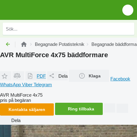
Begagnade Potatisteknik
Begagnade bäddforma
AVR MultiForce 4x75 bäddformare
PDF
Dela
Klaga
Facebook
WhatsApp
Viber
Telegram
AVR MultiForce 4x75
pris på begäran
Ring tillbaka
Kontakta säljaren
Dela