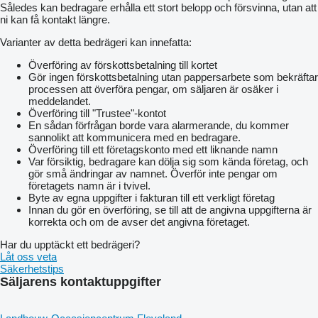
Således kan bedragare erhålla ett stort belopp och försvinna, utan att
ni kan få kontakt längre.
Varianter av detta bedrägeri kan innefatta:
Överföring av förskottsbetalning till kortet
Gör ingen förskottsbetalning utan pappersarbete som bekräftar
processen att överföra pengar, om säljaren är osäker i
meddelandet.
Överföring till "Trustee"-kontot
En sådan förfrågan borde vara alarmerande, du kommer
sannolikt att kommunicera med en bedragare.
Överföring till ett företagskonto med ett liknande namn
Var försiktig, bedragare kan dölja sig som kända företag, och
gör små ändringar av namnet. Överför inte pengar om
företagets namn är i tvivel.
Byte av egna uppgifter i fakturan till ett verkligt företag
Innan du gör en överföring, se till att de angivna uppgifterna är
korrekta och om de avser det angivna företaget.
Har du upptäckt ett bedrägeri?
Låt oss veta
Säkerhetstips
Säljarens kontaktuppgifter