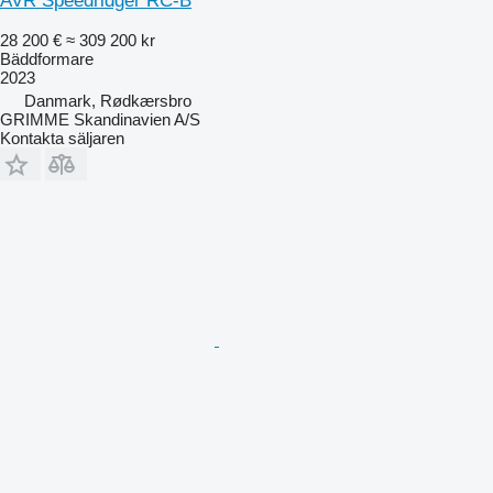
AVR Speedridger RC-B
28 200 €
≈ 309 200 kr
Bäddformare
2023
Danmark, Rødkærsbro
GRIMME Skandinavien A/S
Kontakta säljaren