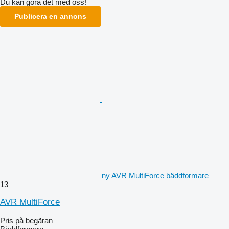
Du kan göra det med oss!
Publicera en annons
ny AVR MultiForce bäddformare
13
AVR MultiForce
Pris på begäran