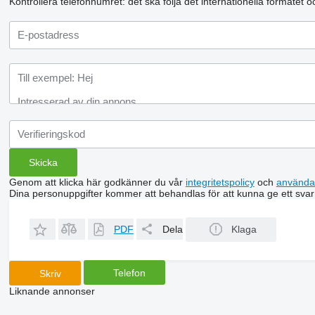
Kontrollera telefonnumret: det ska följa det internationella formatet 
Genom att klicka här godkänner du vår
integritetspolicy
och
använda
Dina personuppgifter kommer att behandlas för att kunna ge ett svar
PDF
Dela
Klaga
Telefon
Skriv
Liknande annonser