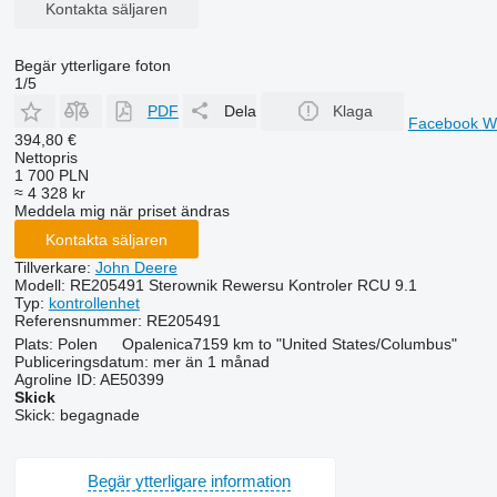
Kontakta säljaren
Begär ytterligare foton
1/5
PDF
Dela
Klaga
Facebook
W
394,80 €
Nettopris
1 700 PLN
≈ 4 328 kr
Meddela mig när priset ändras
Kontakta säljaren
Tillverkare:
John Deere
Modell:
RE205491 Sterownik Rewersu Kontroler RCU 9.1
Typ:
kontrollenhet
Referensnummer:
RE205491
Plats:
Polen
Opalenica
7159 km to "United States/Columbus"
Publiceringsdatum:
mer än 1 månad
Agroline ID:
AE50399
Skick
Skick:
begagnade
Begär ytterligare information