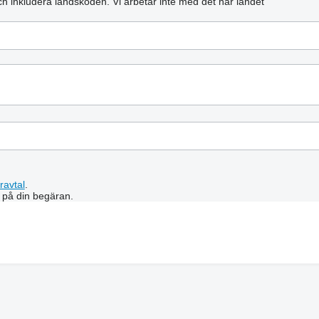
och inkludera landskoden.
Vi arbetar inte med det här landet
ravtal
.
 på din begäran.