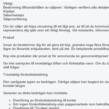
Viktigt
Beskrivning tillhandahållen av säljaren. Vänligen verifiera alla detalje
Köptips
Säkerhetstips
Säljarverifiering
Om du väljer att köpa utrustning till ett lågt pris, se till att du kom
representera dig själv som ett riktigt företag. Vid misstanke, informer
Priskoll
Innan du bestämmer dig för att göra ett köp, granska noga flera förs
lägre än liknande erbjudanden, tänk på det. En betydande prisskillnad
Köp inte produkter där priset är för annorlunda än genomsnittspriset 
Ge inte samtycke till tvivelaktiga löften och förbetalda varor. Om du ä
ställ frågor.
Tvivelaktig förskottsbetalning
Den vanligaste typen av bedrägeri. Oärliga säljare kan begära en viss 
kontakt längre.
Varianter av detta bedrägeri kan innefatta:
Överföring av förskottsbetalning till kortet
Gör ingen förskottsbetalning utan pappersarbete som bekräfta
Överföring till "Trustee"-kontot