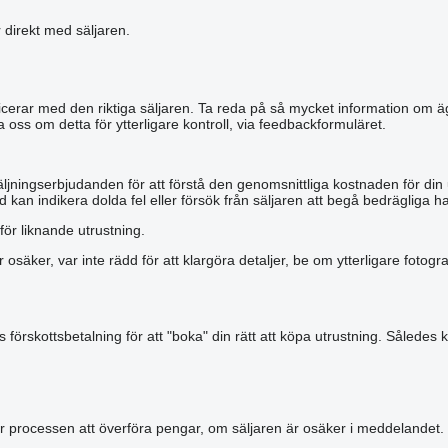
r direkt med säljaren.
municerar med den riktiga säljaren. Ta reda på så mycket information om äg
a oss om detta för ytterligare kontroll, via feedbackformuläret.
äljningserbjudanden för att förstå den genomsnittliga kostnaden för din
 kan indikera dolda fel eller försök från säljaren att begå bedrägliga ha
för liknande utrustning.
r osäker, var inte rädd för att klargöra detaljer, be om ytterligare foto
förskottsbetalning för att "boka" din rätt att köpa utrustning. Således k
r processen att överföra pengar, om säljaren är osäker i meddelandet.