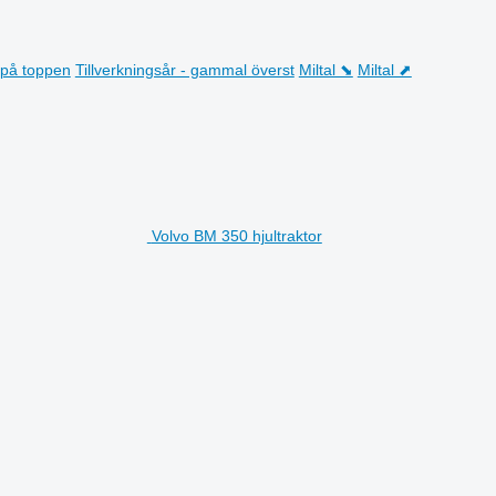
t på toppen
Tillverkningsår - gammal överst
Miltal ⬊
Miltal ⬈
Volvo BM 350 hjultraktor