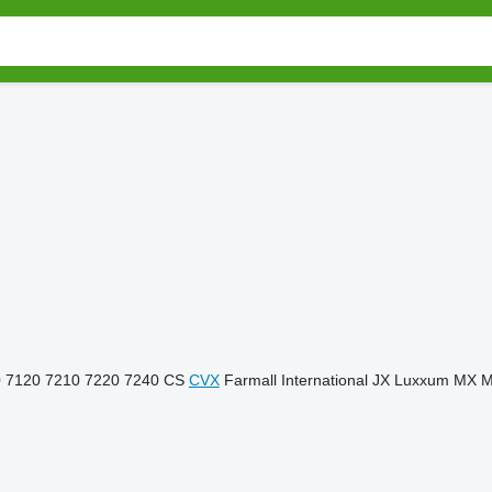
0
7120
7210
7220
7240
CS
CVX
Farmall
International
JX
Luxxum
MX