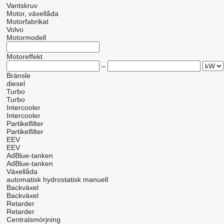
Vantskruv
Motor, växellåda
Motorfabrikat
Volvo
Motormodell
Motoreffekt
–
Bränsle
diesel
Turbo
Turbo
Intercooler
Intercooler
Partikelfilter
Partikelfilter
EEV
EEV
AdBlue-tanken
AdBlue-tanken
Växellåda
automatisk
hydrostatisk
manuell
Backväxel
Backväxel
Retarder
Retarder
Centralsmörjning