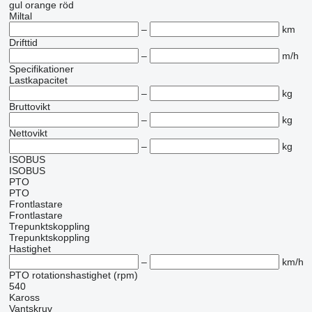
gul
orange
röd
Miltal
–
km
Drifttid
–
m/h
Specifikationer
Lastkapacitet
–
kg
Bruttovikt
–
kg
Nettovikt
–
kg
ISOBUS
ISOBUS
PTO
PTO
Frontlastare
Frontlastare
Trepunktskoppling
Trepunktskoppling
Hastighet
–
km/h
PTO rotationshastighet (rpm)
540
Kaross
Vantskruv