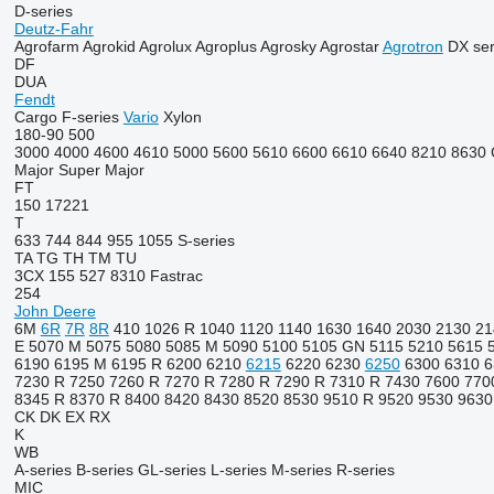
D-series
Deutz-Fahr
Agrofarm
Agrokid
Agrolux
Agroplus
Agrosky
Agrostar
Agrotron
DX ser
DF
DUA
Fendt
Cargo
F-series
Vario
Xylon
180-90
500
3000
4000
4600
4610
5000
5600
5610
6600
6610
6640
8210
8630
Major
Super Major
FT
150
17221
T
633
744
844
955
1055
S-series
TA
TG
TH
TM
TU
3CX
155
527
8310
Fastrac
254
John Deere
6M
6R
7R
8R
410
1026 R
1040
1120
1140
1630
1640
2030
2130
21
E
5070 M
5075
5080
5085 M
5090
5100
5105 GN
5115
5210
5615
6190
6195 M
6195 R
6200
6210
6215
6220
6230
6250
6300
6310
6
7230 R
7250
7260 R
7270 R
7280 R
7290 R
7310 R
7430
7600
770
8345 R
8370 R
8400
8420
8430
8520
8530
9510 R
9520
9530
9630
CK
DK
EX
RX
K
WB
A-series
B-series
GL-series
L-series
M-series
R-series
MIC