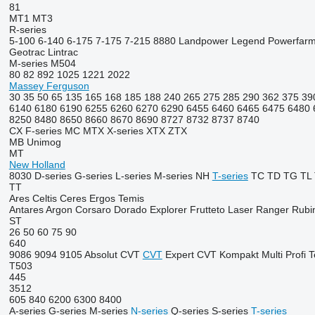
81
MT1
MT3
R-series
5-100
6-140
6-175
7-175
7-215
8880
Landpower
Legend
Powerfar
Geotrac
Lintrac
M-series
M504
80
82
892
1025
1221
2022
Massey Ferguson
30
35
50
65
135
165
168
185
188
240
265
275
285
290
362
375
39
6140
6180
6190
6255
6260
6270
6290
6455
6460
6465
6475
6480
8250
8480
8650
8660
8670
8690
8727
8732
8737
8740
CX
F-series
MC
MTX
X-series
XTX
ZTX
MB
Unimog
MT
New Holland
8030
D-series
G-series
L-series
M-series
NH
T-series
TC
TD
TG
TL
TT
Ares
Celtis
Ceres
Ergos
Temis
Antares
Argon
Corsaro
Dorado
Explorer
Frutteto
Laser
Ranger
Rubi
ST
26
50
60
75
90
640
9086
9094
9105
Absolut CVT
CVT
Expert CVT
Kompakt
Multi
Profi
T
T503
445
3512
605
840
6200
6300
8400
A-series
G-series
M-series
N-series
Q-series
S-series
T-series