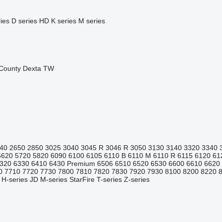
ies
D series
HD
K series
M series
County
Dexta
TW
40
2650
2850
3025
3040
3045 R
3046 R
3050
3130
3140
3320
3340
5620
5720
5820
6090
6100
6105
6110 B
6110 M
6110 R
6115
6120
61
320
6330
6410
6430 Premium
6506
6510
6520
6530
6600
6610
6620
0
7710
7720
7730
7800
7810
7820
7830
7920
7930
8100
8200
8220
H-series
JD
M-series
StarFire
T-series
Z-series