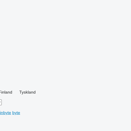
Finland
Tyskland
inbyte
byte