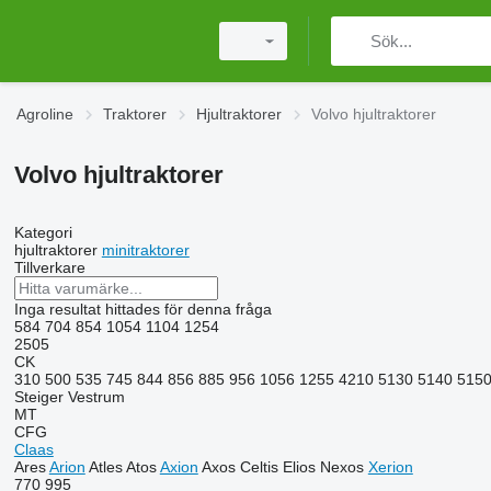
Agroline
Traktorer
Hjultraktorer
Volvo hjultraktorer
Volvo hjultraktorer
Kategori
hjultraktorer
minitraktorer
Tillverkare
Inga resultat hittades för denna fråga
584
704
854
1054
1104
1254
2505
CK
310
500
535
745
844
856
885
956
1056
1255
4210
5130
5140
515
Steiger
Vestrum
MT
CFG
Claas
Ares
Arion
Atles
Atos
Axion
Axos
Celtis
Elios
Nexos
Xerion
770
995