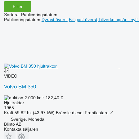
Filter
Sortera
:
Publiceringsdatum
Publiceringsdatum
Dyrast överst
Billigast överst
Tillverkningsår - nyt
44
VIDEO
Volvo BM 350
2 000 kr
≈ 182,40 €
Hjultraktor
1965
Kraft
59.82 hk (43.97 kW)
Bränsle
diesel
Frontlastare
✓
Sverige, Moheda
Blinto AB
Kontakta säljaren