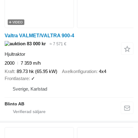
VIDEO
Valtra VALMET/VALTRA 900-4
83 000 kr
≈ 7 571 €
Hjultraktor
2000
7 359 m/h
Kraft
89.73 hk (65.95 kW)
Axelkonfiguration
4x4
Frontlastare
✓
Sverige, Karlstad
Blinto AB