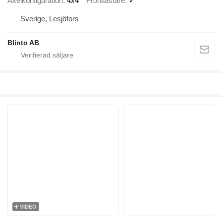
Axelkonfiguration
4x4
Frontlastare
✓
Sverige, Lesjöfors
Blinto AB
VIDEO