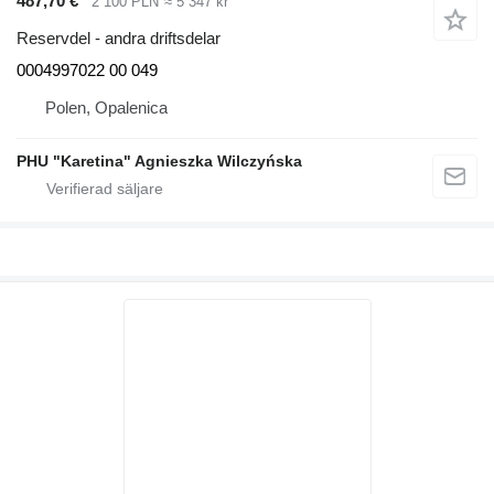
487,70 €
2 100 PLN
≈ 5 347 kr
Reservdel - andra driftsdelar
0004997022 00 049
Polen, Opalenica
PHU "Karetina" Agnieszka Wilczyńska