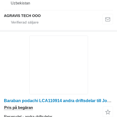
Uzbekistan
AGRAVIS TECH OOO
Baraban podachi LCA110914 andra driftsdelar till John Deere 345 Plus radoberoende skärbord för majsskörd
Pris på begäran
Reservdel - andra driftsdelar