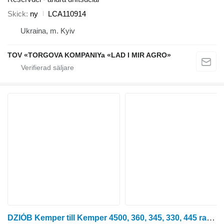
Skick
ny
LCA110914
Ukraina, m. Kyiv
TOV «TORGOVA KOMPANIYa «LAD I MIR AGRO»
DZIÓB Kemper till Kemper 4500, 360, 345, 330, 445 radoberoende skärbord för majsskörd