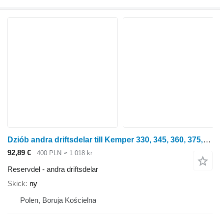
Dziób andra driftsdelar till Kemper 330, 345, 360, 375, 6008 (LCA75945) radoberoende skärbord för majsskörd
92,89 €
400 PLN
≈ 1 018 kr
Reservdel - andra driftsdelar
Skick
ny
Polen, Boruja Kościelna