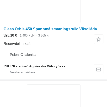
Claas Orbis 450 Spannmålsmatningsrulle Växellåda Del skaft till Claas Orbis 450 radoberoende skärbord för majsskörd
325,10 €
1 400 PLN
≈ 3 565 kr
Reservdel - skaft
Polen, Opalenica
PHU "Karetina" Agnieszka Wilczyńska