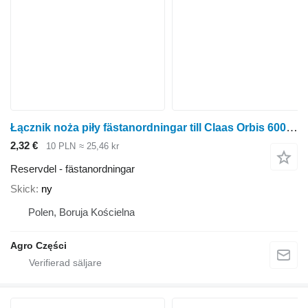
Łącznik noża piły fästanordningar till Claas Orbis 600, Orbis 750, Orbis 900 radoberoende skärbord för majsskörd
2,32 €
10 PLN
≈ 25,46 kr
Reservdel - fästanordningar
Skick
ny
Polen, Boruja Kościelna
Agro Części