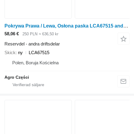
Pokrywa Prawa / Lewa, Osłona paska LCA67515 andra driftsdelar till Kemper 4500 radoberoende skärbord för majsskörd
58,06 €
250 PLN
≈ 636,50 kr
Reservdel - andra driftsdelar
Skick
ny
LCA67515
Polen, Boruja Kościelna
Agro Części