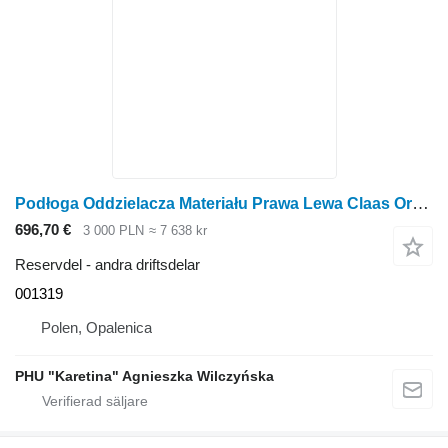
Podłoga Oddzielacza Materiału Prawa Lewa Claas Orbis 450 Materialseparator Golv Höger Vänster DELAR 001319 till Claas Orbis 450 radoberoende skärbord för majsskörd
696,70 €
3 000 PLN
≈ 7 638 kr
Reservdel - andra driftsdelar
001319
Polen, Opalenica
PHU "Karetina" Agnieszka Wilczyńska