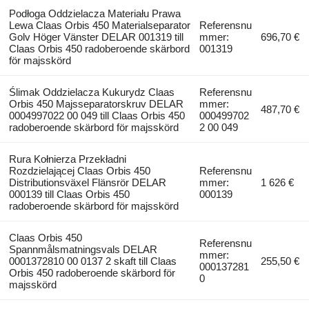
Podłoga Oddzielacza Materiału Prawa
Lewa Claas Orbis 450 Materialseparator
Referensnu
Golv Höger Vänster DELAR 001319 till
mmer:
696,70 €
Claas Orbis 450 radoberoende skärbord
001319
för majsskörd
Ślimak Oddzielacza Kukurydz Claas
Referensnu
Orbis 450 Majsseparatorskruv DELAR
mmer:
487,70 €
0004997022 00 049 till Claas Orbis 450
000499702
radoberoende skärbord för majsskörd
2 00 049
Rura Kołnierza Przekładni
Rozdzielającej Claas Orbis 450
Referensnu
Distributionsväxel Flänsrör DELAR
mmer:
1 626 €
000139 till Claas Orbis 450
000139
radoberoende skärbord för majsskörd
Claas Orbis 450
Referensnu
Spannmålsmatningsvals DELAR
mmer:
0001372810 00 0137 2 skaft till Claas
255,50 €
000137281
Orbis 450 radoberoende skärbord för
0
majsskörd