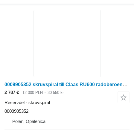
0009905352 skruvspiral till Claas RU600 radoberoende skärbord för majsskörd
2 787 €
12 000 PLN
≈ 30 550 kr
Reservdel - skruvspiral
0009905352
Polen, Opalenica