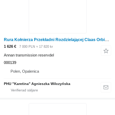
Rura Kołnierza Przekładni Rozdzielającej Claas Orbis 450 Distributionsväxel Flänsrör DELAR 000139 till Claas Orbis 450 radoberoende skärbord för majsskörd
1 626 €
7 000 PLN
≈ 17 820 kr
Annan transmission reservdel
000139
Polen, Opalenica
PHU "Karetina" Agnieszka Wilczyńska