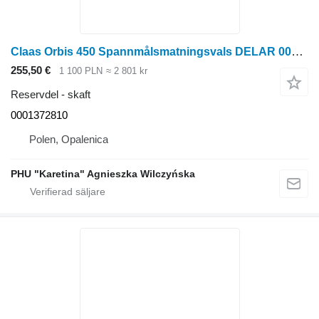
Claas Orbis 450 Spannmålsmatningsvals DELAR 0001372810 00 0137 2 skaft till Claas Orbis 450 radoberoende skärbord för majsskörd
255,50 €
1 100 PLN
≈ 2 801 kr
Reservdel - skaft
0001372810
Polen, Opalenica
PHU "Karetina" Agnieszka Wilczyńska