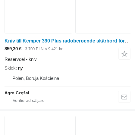
Kniv till Kemper 390 Plus radoberoende skärbord för majsskörd
859,30 €
3 700 PLN
≈ 9 421 kr
Reservdel - kniv
Skick
ny
Polen, Boruja Kościelna
Agro Części