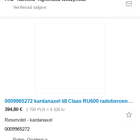
0009965272 kardanaxel till Claas RU600 radoberoende skärbord för majsskörd
394,80 €
1 700 PLN
≈ 4 328 kr
Reservdel - kardanaxel
0009965272
Polen, Opalenica