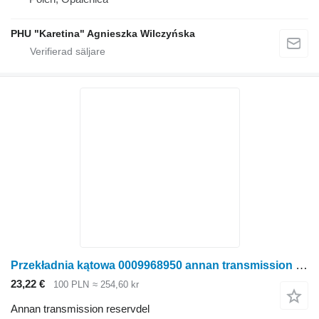
PHU "Karetina" Agnieszka Wilczyńska
Przekładnia kątowa 0009968950 annan transmission reservdel till Claas RU600 radoberoende skärbord för majsskörd
23,22 €
100 PLN
≈ 254,60 kr
Annan transmission reservdel