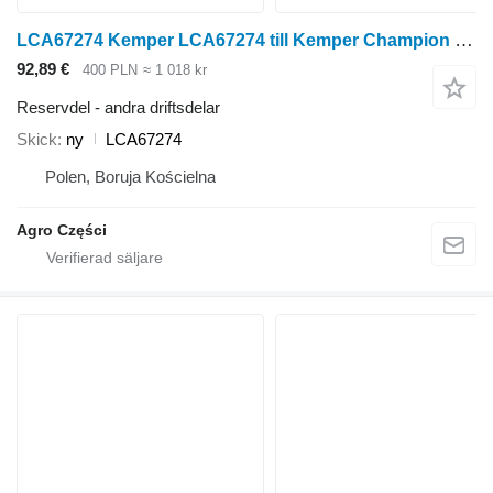
LCA67274 Kemper LCA67274 till Kemper Champion 4500, 445 radoberoende skärbord för majsskörd
92,89 €
400 PLN
≈ 1 018 kr
Reservdel - andra driftsdelar
Skick
ny
LCA67274
Polen, Boruja Kościelna
Agro Części