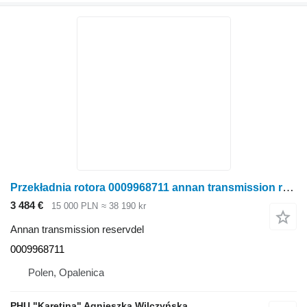
Przekładnia rotora 0009968711 annan transmission reservdel till Claas RU600 radoberoende skärbord för majsskörd
3 484 €
15 000 PLN
≈ 38 190 kr
Annan transmission reservdel
0009968711
Polen, Opalenica
PHU "Karetina" Agnieszka Wilczyńska