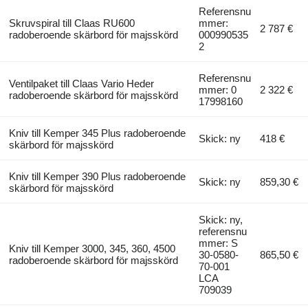
Referensnu
Skruvspiral till Claas RU600
mmer:
2 787 €
radoberoende skärbord för majsskörd
000990535
2
Referensnu
Ventilpaket till Claas Vario Heder
mmer: 0
2 322 €
radoberoende skärbord för majsskörd
17998160
Kniv till Kemper 345 Plus radoberoende
Skick: ny
418 €
skärbord för majsskörd
Kniv till Kemper 390 Plus radoberoende
Skick: ny
859,30 €
skärbord för majsskörd
Skick: ny,
referensnu
mmer: S
Kniv till Kemper 3000, 345, 360, 4500
30-0580-
865,50 €
radoberoende skärbord för majsskörd
70-001
LCA
709039