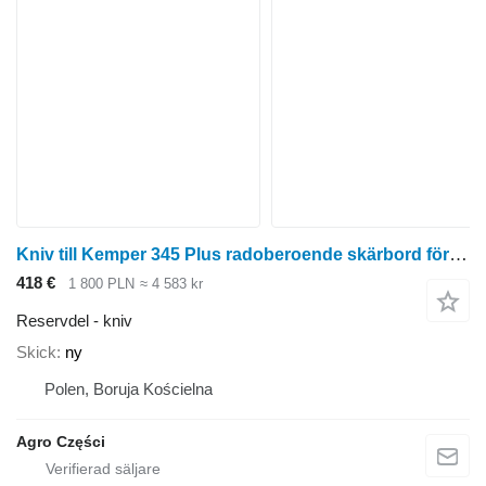
Kniv till Kemper 345 Plus radoberoende skärbord för majsskörd
418 €
1 800 PLN
≈ 4 583 kr
Reservdel - kniv
Skick
ny
Polen, Boruja Kościelna
Agro Części