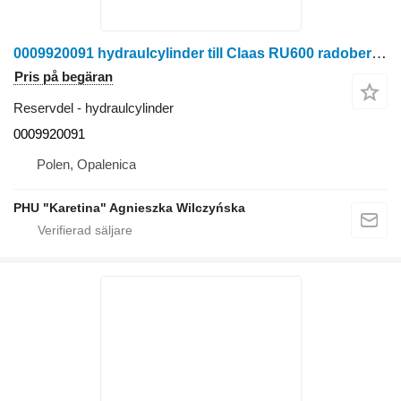
0009920091 hydraulcylinder till Claas RU600 radoberoende skärbord för majsskörd
Pris på begäran
Reservdel - hydraulcylinder
0009920091
Polen, Opalenica
PHU "Karetina" Agnieszka Wilczyńska