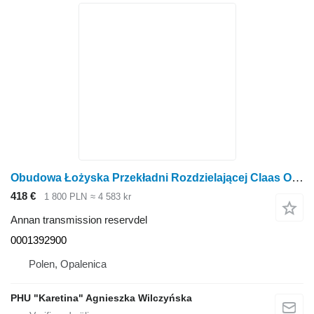
Obudowa Łożyska Przekładni Rozdzielającej Claas Orbis 450 Distributionsdrev Lagerhus DELAR 00013 0001392900 till Claas Orbis 450 radoberoende skärbord för majsskörd
418 €
1 800 PLN
≈ 4 583 kr
Annan transmission reservdel
0001392900
Polen, Opalenica
PHU "Karetina" Agnieszka Wilczyńska