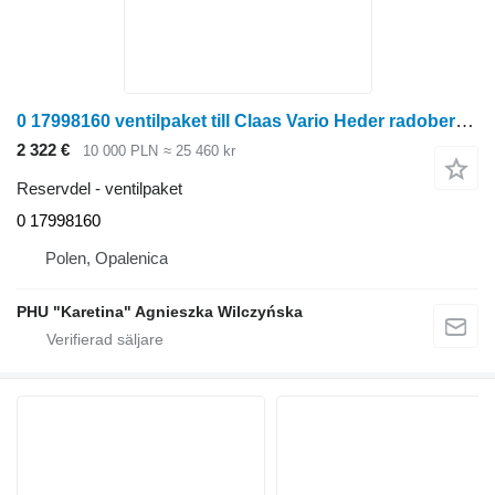
0 17998160 ventilpaket till Claas Vario Heder radoberoende skärbord för majsskörd
2 322 €
10 000 PLN
≈ 25 460 kr
Reservdel - ventilpaket
0 17998160
Polen, Opalenica
PHU "Karetina" Agnieszka Wilczyńska