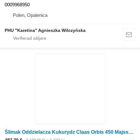
0009968950
Polen, Opalenica
PHU "Karetina" Agnieszka Wilczyńska
Ślimak Oddzielacza Kukurydz Claas Orbis 450 Majsseparatorskruv DELAR 0004997022 00 049 till Claas Orbis 450 radoberoende skärbord för majsskörd