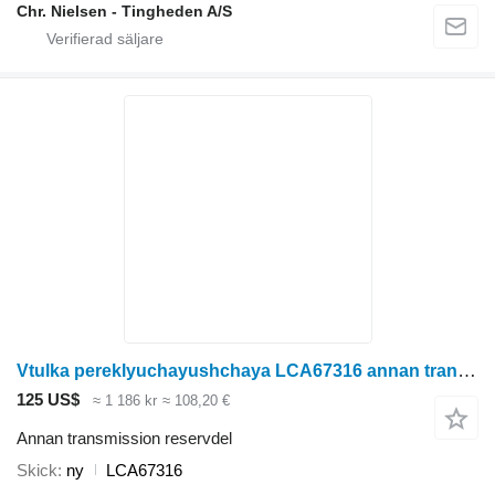
Chr. Nielsen - Tingheden A/S
Vtulka pereklyuchayushchaya LCA67316 annan transmission reservdel till Kemper 4500 radoberoende skärbord för majsskörd
125 US$
≈ 1 186 kr
≈ 108,20 €
Annan transmission reservdel
Skick
ny
LCA67316