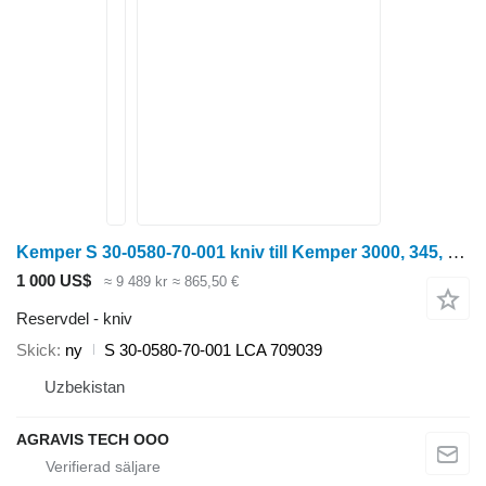
Kemper S 30-0580-70-001 kniv till Kemper 3000, 345, 360, 4500 radoberoende skärbord för majsskörd
1 000 US$
≈ 9 489 kr
≈ 865,50 €
Reservdel - kniv
Skick
ny
S 30-0580-70-001 LCA 709039
Uzbekistan
AGRAVIS TECH OOO