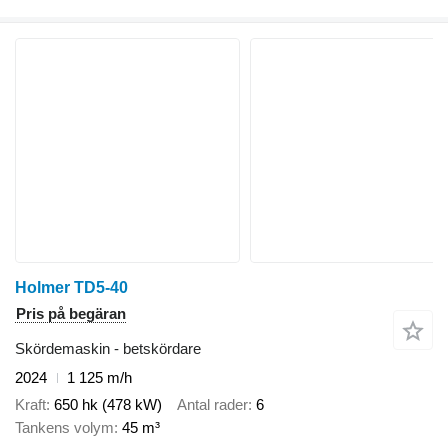
Holmer TD5-40
Pris på begäran
Skördemaskin - betskördare
2024
1 125 m/h
Kraft
650 hk (478 kW)
Antal rader
6
Tankens volym
45 m³