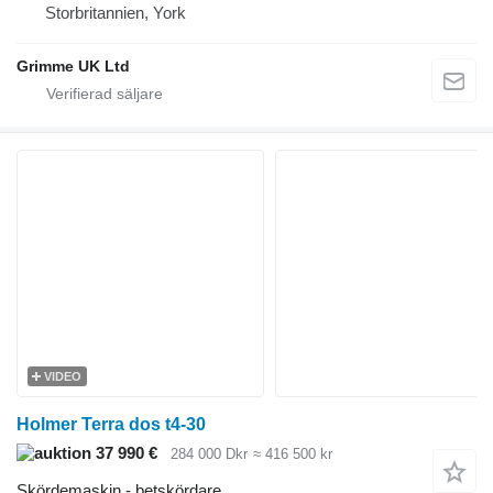
Storbritannien, York
Grimme UK Ltd
VIDEO
Holmer Terra dos t4-30
37 990 €
284 000 Dkr
≈ 416 500 kr
Skördemaskin - betskördare