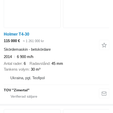
Holmer T4-30
115 000 €
≈ 1 261 000 kr
Skördemaskin - betskördare
2014
6 900 m/h
Antal rader
6
Radavstånd
45 mm
Tankens volym
30 m³
Ukraina, pgt. Teofipol
TOV "Zimertal"