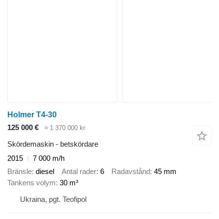
Holmer T4-30
125 000 €
≈ 1 370 000 kr
Skördemaskin - betskördare
2015
7 000 m/h
Bränsle
diesel
Antal rader
6
Radavstånd
45 mm
Tankens volym
30 m³
Ukraina, pgt. Teofipol