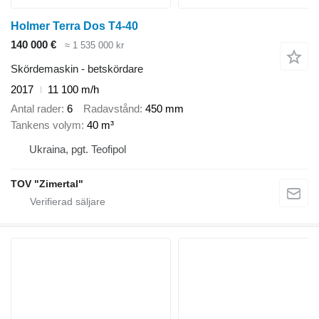
Holmer Terra Dos T4-40
140 000 €
≈ 1 535 000 kr
Skördemaskin - betskördare
2017
11 100 m/h
Antal rader
6
Radavstånd
450 mm
Tankens volym
40 m³
Ukraina, pgt. Teofipol
TOV "Zimertal"