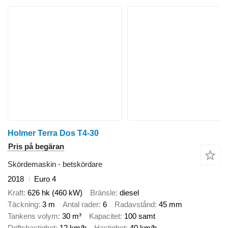
Holmer Terra Dos T4-30
Pris på begäran
Skördemaskin - betskördare
2018
Euro 4
Kraft
626 hk (460 kW)
Bränsle
diesel
Täckning
3 m
Antal rader
6
Radavstånd
45 mm
Tankens volym
30 m³
Kapacitet
100 samt
Driftshastighet
12 km/h
Hastighet
40 km/h