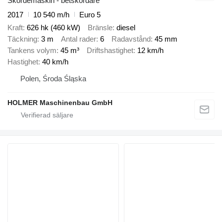
Skördemaskin - betskördare
2017
10 540 m/h
Euro 5
Kraft
626 hk (460 kW)
Bränsle
diesel
Täckning
3 m
Antal rader
6
Radavstånd
45 mm
Tankens volym
45 m³
Driftshastighet
12 km/h
Hastighet
40 km/h
Polen, Środa Śląska
HOLMER Maschinenbau GmbH