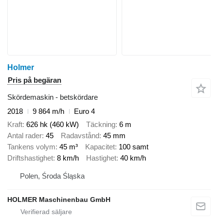
Holmer
Pris på begäran
Skördemaskin - betskördare
2018
9 864 m/h
Euro 4
Kraft
626 hk (460 kW)
Täckning
6 m
Antal rader
45
Radavstånd
45 mm
Tankens volym
45 m³
Kapacitet
100 samt
Driftshastighet
8 km/h
Hastighet
40 km/h
Polen, Środa Śląska
HOLMER Maschinenbau GmbH