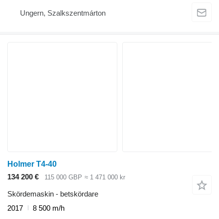
Ungern, Szalkszentmárton
Holmer T4-40
134 200 €
115 000 GBP
≈ 1 471 000 kr
Skördemaskin - betskördare
2017
8 500 m/h