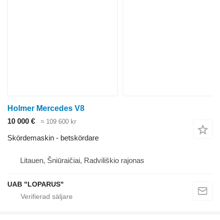
Holmer Mercedes V8
10 000 €
≈ 109 600 kr
Skördemaskin - betskördare
Litauen, Šniūraičiai, Radviliškio rajonas
UAB "LOPARUS"