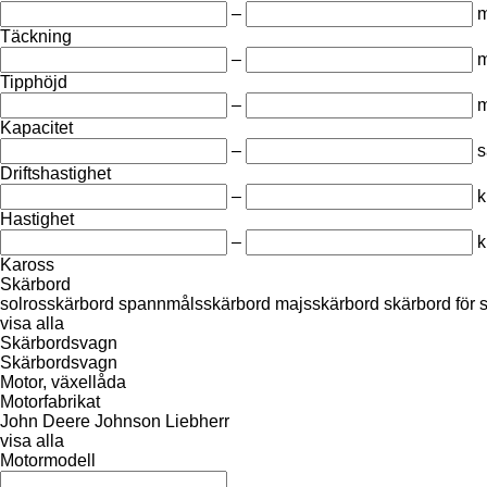
–
m
Täckning
–
Tipphöjd
–
Kapacitet
–
s
Driftshastighet
–
k
Hastighet
–
k
Kaross
Skärbord
solrosskärbord
spannmålsskärbord
majsskärbord
skärbord för 
visa alla
Skärbordsvagn
Skärbordsvagn
Motor, växellåda
Motorfabrikat
John Deere
Johnson
Liebherr
visa alla
Motormodell