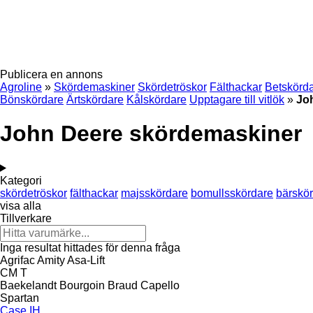
Publicera en annons
Agroline
»
Skördemaskiner
Skördetröskor
Fälthackar
Betskörd
Bönskördare
Ärtskördare
Kålskördare
Upptagare till vitlök
»
Jo
John Deere skördemaskiner
Kategori
skördetröskor
fälthackar
majsskördare
bomullsskördare
bärskö
visa alla
Tillverkare
Inga resultat hittades för denna fråga
Agrifac
Amity
Asa-Lift
CM
T
Baekelandt
Bourgoin
Braud
Capello
Spartan
Case IH