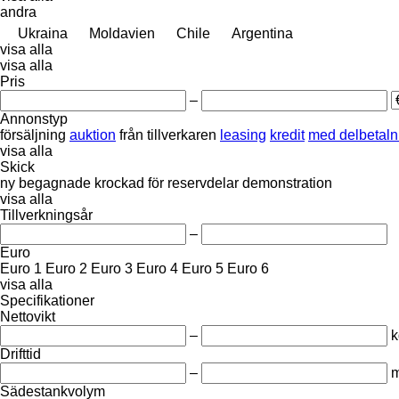
andra
Ukraina
Moldavien
Chile
Argentina
visa alla
visa alla
Pris
–
Annonstyp
försäljning
auktion
från tillverkaren
leasing
kredit
med delbetaln
visa alla
Skick
ny
begagnade
krockad
för reservdelar
demonstration
visa alla
Tillverkningsår
–
Euro
Euro 1
Euro 2
Euro 3
Euro 4
Euro 5
Euro 6
visa alla
Specifikationer
Nettovikt
–
k
Drifttid
–
m
Sädestankvolym