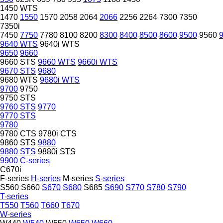
1450 WTS
1470
1550
1570
2058
2064
2066
2256
2264
7300
7350
7350i
7450
7750
7780
8100
8200
8300
8400
8500
8600
9500
9560
9640 WTS
9640i WTS
9650
9660
9660 STS
9660 WTS
9660i WTS
9670 STS
9680
9680 WTS
9680i WTS
9700
9750
9750 STS
9760 STS
9770
9770 STS
9780
9780 CTS
9780i CTS
9860 STS
9880
9880 STS
9880i STS
9900
C-series
C670i
F-series
H-series
M-series
S-series
S560
S660
S670
S680
S685
S690
S770
S780
S790
T-series
T550
T560
T660
T670
W-series