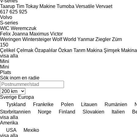
V-series
Taarup
Tim
Tokay Makine
Tumoba
Versatile
Vervaet
617
625
925
Volvo
S-series
WIC
Weremczuk
Felix
Joanna
Maximus
Victor
Weringen
Wintersteiger
Wolf
World
Yanmar
Ziegler
Zürn
150
Çelikel
Çelmak
Özapalılar
Özkan Tarım Makina
Şimşek Makina
visa alla
Mini
Mini
Plats
Sök inom en radie
Sverige
Europa
Tyskland
Frankrike
Polen
Litauen
Rumänien
Storbritannien
Norge
Finland
Slovakien
Italien
Be
visa alla
Amerika
USA
Mexiko
visa alla