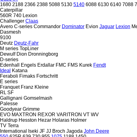
1680
2188
2366
2388
5088
5130
5140
6088
6130
6140
7088
Caterpillar
560R
740
Lexion
Challenger
Claas
Avero
C-series
Commandor
Dominator
Evion
Jaguar
Lexion
Me
Dasmesh
9100
Deutz
Deutz-Fahr
M series
TopLiner
Dewulf
Dion
Dronningborg
D-series
Edenhall
Engels
Erdallar
FMC
FMS Kurek
Fendt
Ideal
Katana
Feraboli
Fimaks
Fortschritt
E series
Franquet
Franz Kleine
RL
SF
Gallignani
Gomselmash
Palesse
Goodyear
Grimme
EVO
MAXTRON
REXOR
VARITRON
VT
WV
Haldrup
Hesston
Hezar
Holaras
Holmer
TV
Terra
International
Iseki
JF
JJ Broch
Jagoda
John Deere
550
625R
639
730
955
1075
1188
1450