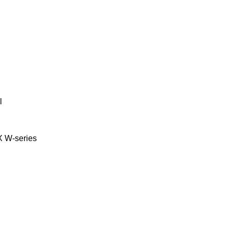
l
X
W-series