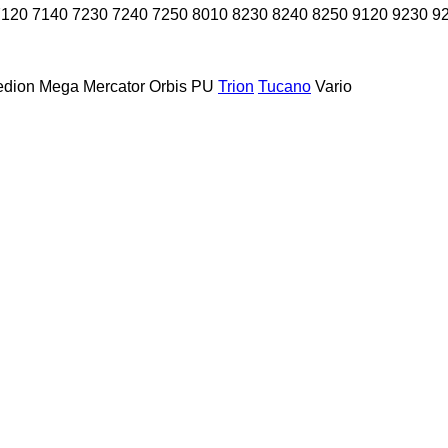
7120
7140
7230
7240
7250
8010
8230
8240
8250
9120
9230
9
dion
Mega
Mercator
Orbis
PU
Trion
Tucano
Vario