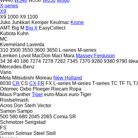
W440
W540
W550
W650
W660
X-series
X9
X9 1000
X9 1100
Juko
Junkkari
Kemper
Keulmac
Krone
AMT
Big M
Big X
EasyCollect
Kubota
Kuhn
MC
Kverneland
Laverda
310
3500
3550
3600
3650
L-series
M-series
Lemken
Lovol
MacDon
Maci
Mara
Massey Ferguson
34
38
40
186
7274
7278
7282
7345
7370
9280
9380
9790
Idea
Mercedes-Benz
Vario
Meta
Mitsubishi
Moreau
New Holland
8030
CR
CS
CX
FR
FX
L-series
M-series
T-series
TC
TF
TL
T
Ortomec
Oxbo
Ploeger
Riecam
Ropa
Maus
Panther
Tiger
euro-Maus
euro-Tiger
Rostselmash
Acros
Don
Sterh
Vector
Samon
Sampo
500
580
680
2045
2065
Comia
SR
Schmotzer
Serigstad
FS
Simon
Solmax Steel
Stoll