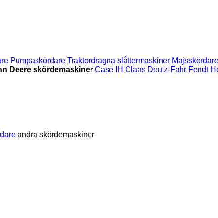
are
Pumpaskördare
Traktordragna slåttermaskiner
Majsskördar
hn Deere skördemaskiner
Case IH
Claas
Deutz-Fahr
Fendt
H
rdare
andra skördemaskiner