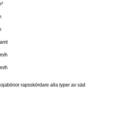
³
m
m
amt
m/h
m/h
sojabönor
rapsskördare
alla typer av säd