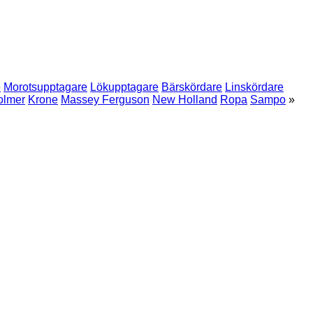
e
Morotsupptagare
Lökupptagare
Bärskördare
Linskördare
olmer
Krone
Massey Ferguson
New Holland
Ropa
Sampo
»