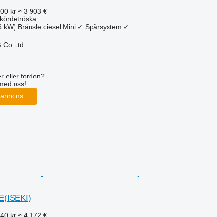
800 kr
≈ 3 903 €
kördetröska
6 kW)
Bränsle
diesel
Mini
✓
Spårsystem
✓
 Co Ltd
r eller fordon?
med oss!
 annons
E(ISEKI)
740 kr
≈ 4 172 €