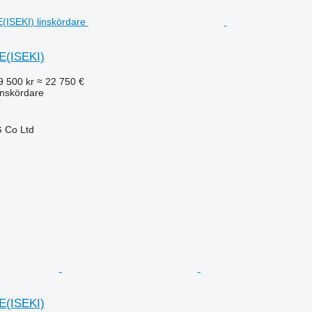
E(ISEKI)
9 500 kr
≈ 22 750 €
inskördare
 Co Ltd
E(ISEKI)