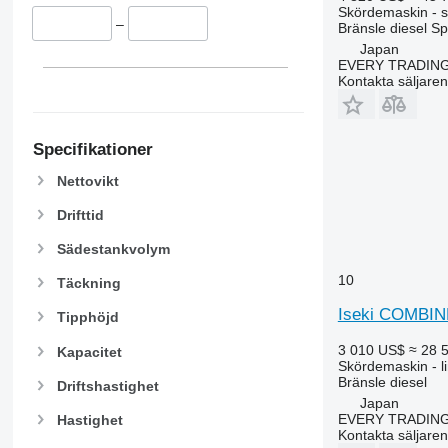
9650
Skördemaskin - s
–
9660
Bränsle
diesel
Sp
Japan
9670 STS
EVERY TRADING
9680
Kontakta säljaren
9700
9750
9760 STS
Specifikationer
9770
Nettovikt
9780
Drifttid
9860 STS
9880
Sädestankvolym
9900
10
Täckning
C-series
Iseki COMBIN
F-series
Tipphöjd
H-series
3 010 US$
≈ 28 
Kapacitet
M-series
Skördemaskin - l
Bränsle
diesel
S-series
Driftshastighet
Japan
T-series
EVERY TRADING
Hastighet
W-series
Kontakta säljaren