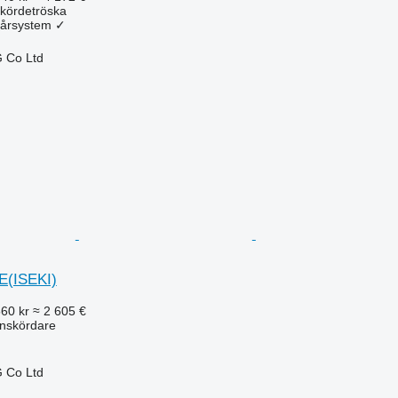
kördetröska
årsystem
✓
 Co Ltd
E(ISEKI)
560 kr
≈ 2 605 €
inskördare
 Co Ltd