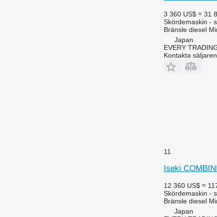
3 360 US$
≈ 31 
Skördemaskin - s
Bränsle
diesel
Mi
Japan
EVERY TRADING
Kontakta säljaren
11
Iseki COMBIN
12 360 US$
≈ 11
Skördemaskin - s
Bränsle
diesel
Mi
Japan