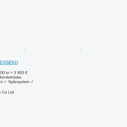
E(ISEKI)
800 kr
≈ 3 903 €
kördetröska
ni
✓
Spårsystem
✓
 Co Ltd