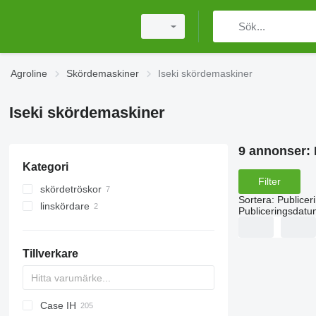
Agroline
Skördemaskiner
Iseki skördemaskiner
Iseki skördemaskiner
9 annonser:
Kategori
Filter
skördetröskor
Sortera
:
Publicer
linskördare
Publiceringsdatu
Tillverkare
Case IH
CM
Spartan