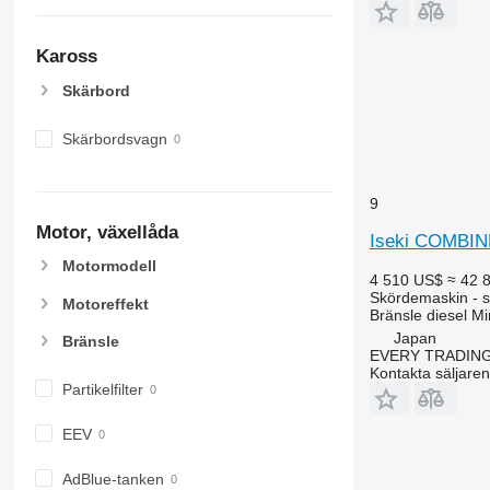
X-series
Kaross
Skärbord
Skärbordsvagn
9
Motor, växellåda
Iseki COMBIN
Motormodell
4 510 US$
≈ 42 
Skördemaskin - s
Motoreffekt
Bränsle
diesel
Mi
Japan
Bränsle
EVERY TRADING
Kontakta säljaren
Partikelfilter
EEV
AdBlue-tanken