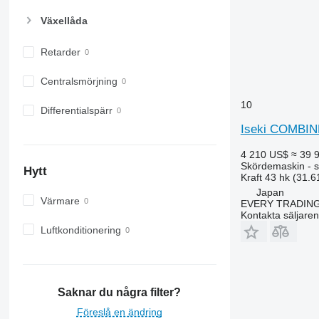
Växellåda
Retarder
Centralsmörjning
10
Differentialspärr
Iseki COMBIN
4 210 US$
≈ 39 
Skördemaskin - s
Hytt
Kraft
43 hk (31.6
Japan
Värmare
EVERY TRADING
Kontakta säljaren
Luftkonditionering
Saknar du några filter?
Föreslå en ändring