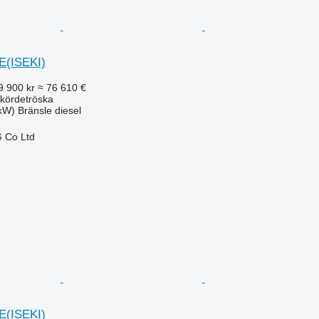
E(ISEKI)
9 900 kr
≈ 76 610 €
kördetröska
 kW)
Bränsle
diesel
 Co Ltd
E(ISEKI)