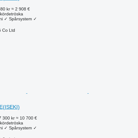
880 kr
≈ 2 908 €
kördetröska
ni
✓
Spårsystem
✓
 Co Ltd
E(ISEKI)
7 300 kr
≈ 10 700 €
kördetröska
ni
✓
Spårsystem
✓