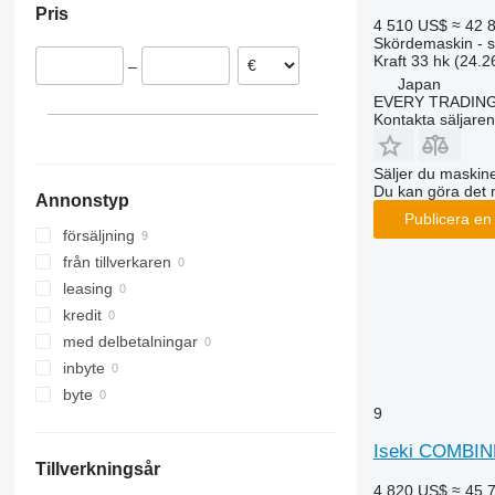
Pris
8250
2256
W-series
4 510 US$
≈ 42 
Skördemaskin - s
9120
2264
Kraft
33 hk (24.2
–
9230
7300
Japan
9240
7350
EVERY TRADING
Kontakta säljaren
Axial-Flow
7450
7750
Säljer du maskine
7780
Du kan göra det 
Annonstyp
8100
Publicera en
8200
försäljning
8300
från tillverkaren
8400
leasing
8500
kredit
8600
med delbetalningar
9500
inbyte
9560
byte
9
9600
9610
Iseki COMBIN
Tillverkningsår
9640
4 820 US$
≈ 45 