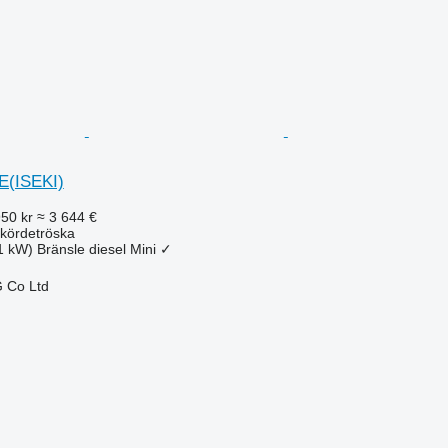
E(ISEKI)
950 kr
≈ 3 644 €
kördetröska
1 kW)
Bränsle
diesel
Mini
✓
 Co Ltd