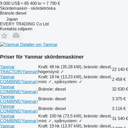
9 000 US$
≈ 85 400 kr
≈ 7 790 €
Skördemaskin - skördetröska
Bränsle
diesel
Japan
EVERY TRADING Co Ltd
Kontakta säljaren
Detaljer om Yanmar
Priser för Yanmar skördemaskiner
Yanmar
Kraft: 48 hk (35.28 kW), bränsle: diesel,
22 140 €
TRACTOR(Yanmar)
högerstyrd: ✓
Yanmar
Kraft: 18 hk (13.23 kW), bränsle: diesel,
2 458 €
COMBINE(Yanmar)
mini: ✓, spårsystem: ✓
Yanmar
Bränsle: diesel
32 630 €
COMBINE(Yanmar)
Yanmar
Bränsle: diesel
3 375 €
COMBINE(Yanmar)
Yanmar
Bränsle: diesel
3 116 €
COMBINE(Yanmar)
Yanmar
Kraft: 100 hk (73.5 kW), bränsle: diesel,
31 540 €
COMBINE(Yanmar)
mini: ✓, spårsystem: ✓
Yanmar
Kraft: 19 hk (13.97 kW), bränsle: diesel,