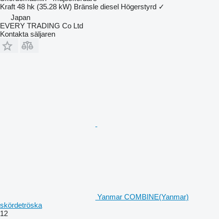
Kraft
48 hk (35.28 kW)
Bränsle
diesel
Högerstyrd
✓
Japan
EVERY TRADING Co Ltd
Kontakta säljaren
Yanmar COMBINE(Yanmar)
skördetröska
12