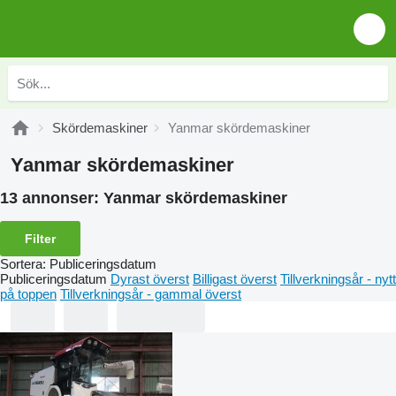
Skördemaskiner
Yanmar skördemaskiner
Yanmar skördemaskiner
13 annonser:
Yanmar skördemaskiner
Filter
Sortera
:
Publiceringsdatum
Publiceringsdatum
Dyrast överst
Billigast överst
Tillverkningsår - nytt
på toppen
Tillverkningsår - gammal överst