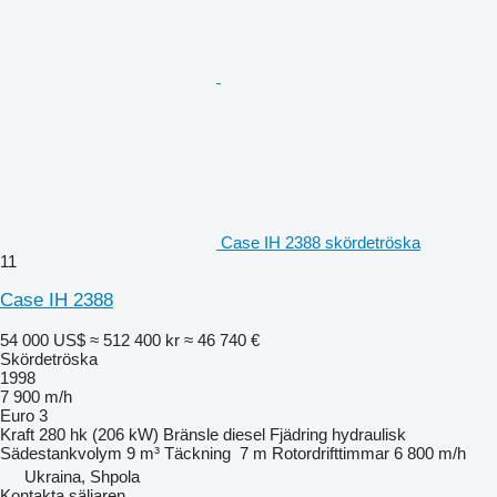
Case IH 2388 skördetröska
11
Case IH 2388
54 000 US$
≈ 512 400 kr
≈ 46 740 €
Skördetröska
1998
7 900 m/h
Euro 3
Kraft
280 hk (206 kW)
Bränsle
diesel
Fjädring
hydraulisk
Sädestankvolym
9 m³
Täckning
7 m
Rotordrifttimmar
6 800 m/h
Ukraina, Shpola
Kontakta säljaren