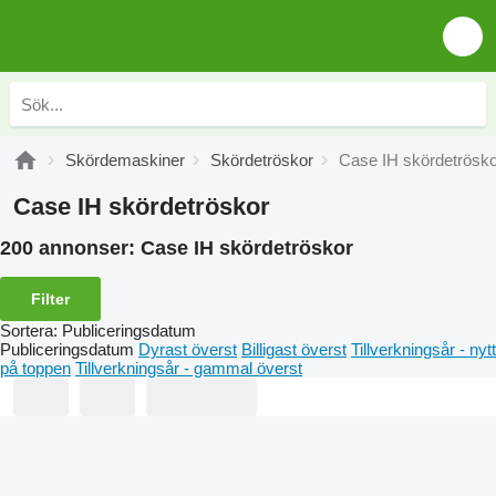
Skördemaskiner
Skördetröskor
Case IH skördetrösko
Case IH skördetröskor
200 annonser:
Case IH skördetröskor
Filter
Sortera
:
Publiceringsdatum
Publiceringsdatum
Dyrast överst
Billigast överst
Tillverkningsår - nytt
på toppen
Tillverkningsår - gammal överst