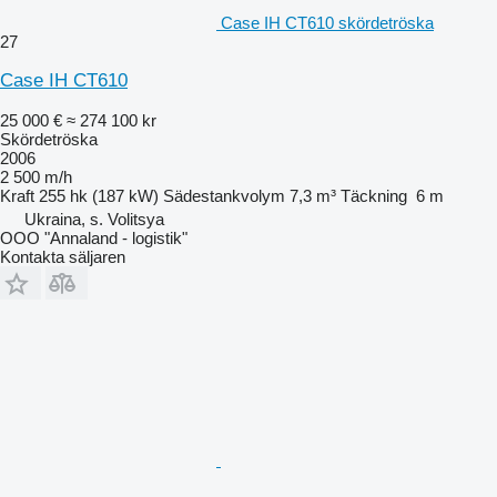
Case IH CT610 skördetröska
27
Case IH CT610
25 000 €
≈ 274 100 kr
Skördetröska
2006
2 500 m/h
Kraft
255 hk (187 kW)
Sädestankvolym
7,3 m³
Täckning
6 m
Ukraina, s. Volitsya
OOO "Annaland - logistik"
Kontakta säljaren