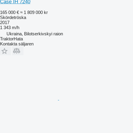
Case IH 7240
165 000 €
≈ 1 809 000 kr
Skördetröska
2017
1 343 m/h
Ukraina, Bilotserkivskyi raion
TraktorHata
Kontakta säljaren