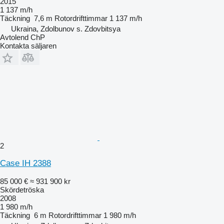
2015
1 137 m/h
Täckning
7,6 m
Rotordrifttimmar
1 137 m/h
Ukraina, Zdolbunov s. Zdovbitsya
Avtolend ChP
Kontakta säljaren
2
Case IH 2388
85 000 €
≈ 931 900 kr
Skördetröska
2008
1 980 m/h
Täckning
6 m
Rotordrifttimmar
1 980 m/h