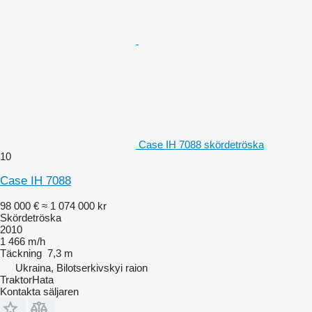
Case IH 7088 skördetröska
10
Case IH 7088
98 000 €
≈ 1 074 000 kr
Skördetröska
2010
1 466 m/h
Täckning
7,3 m
Ukraina, Bilotserkivskyi raion
TraktorHata
Kontakta säljaren