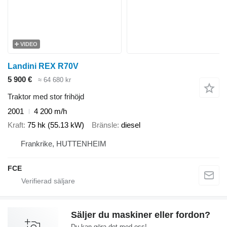
VIDEO
Landini REX R70V
5 900 €
≈ 64 680 kr
Traktor med stor frihöjd
2001
4 200 m/h
Kraft
75 hk (55.13 kW)
Bränsle
diesel
Frankrike, HUTTENHEIM
FCE
Säljer du maskiner eller fordon?
Du kan göra det med oss!