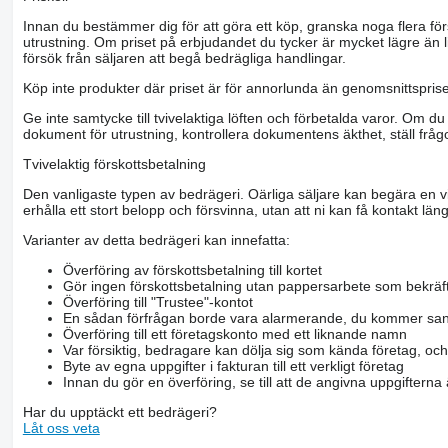
Innan du bestämmer dig för att göra ett köp, granska noga flera för
utrustning. Om priset på erbjudandet du tycker är mycket lägre än l
försök från säljaren att begå bedrägliga handlingar.
Köp inte produkter där priset är för annorlunda än genomsnittspriset
Ge inte samtycke till tvivelaktiga löften och förbetalda varor. Om du 
dokument för utrustning, kontrollera dokumentens äkthet, ställ frågo
Tvivelaktig förskottsbetalning
Den vanligaste typen av bedrägeri. Oärliga säljare kan begära en vis
erhålla ett stort belopp och försvinna, utan att ni kan få kontakt läng
Varianter av detta bedrägeri kan innefatta:
Överföring av förskottsbetalning till kortet
Gör ingen förskottsbetalning utan pappersarbete som bekräft
Överföring till "Trustee"-kontot
En sådan förfrågan borde vara alarmerande, du kommer san
Överföring till ett företagskonto med ett liknande namn
Var försiktig, bedragare kan dölja sig som kända företag, oc
Byte av egna uppgifter i fakturan till ett verkligt företag
Innan du gör en överföring, se till att de angivna uppgiftern
Har du upptäckt ett bedrägeri?
Låt oss veta