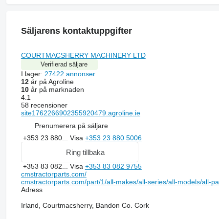
Säljarens kontaktuppgifter
COURTMACSHERRY MACHINERY LTD
Verifierad säljare
I lager:
27422 annonser
12
år på Agroline
10
år på marknaden
4.1
58 recensioner
site1762266902355920479.agroline.ie
Prenumerera på säljare
+353 23 880...
Visa
+353 23 880 5006
Ring tillbaka
+353 83 082...
Visa
+353 83 082 9755
cmstractorparts.com/
cmstractorparts.com/part/1/all-makes/all-series/all-models/all-p
Adress
Irland, Courtmacsherry, Bandon Co. Cork