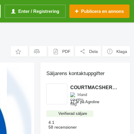
Enter / Registrering
Publicera en annons
PDF
Dela
Klaga
Säljarens kontaktuppgifter
COURTMACSHERRY MACHINERY LTD
Irland
12 år på Agroline
Verifierad säljare
4.1
58 recensioner