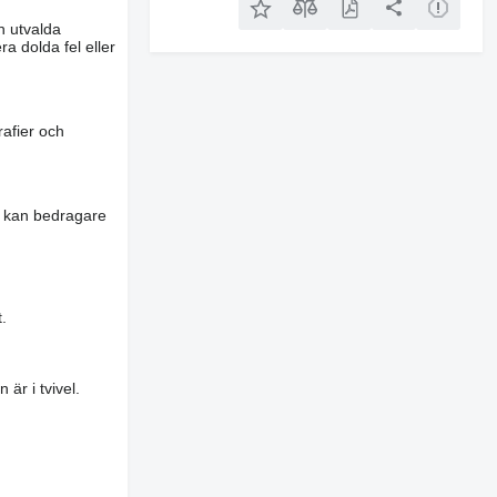
n utvalda
a dolda fel eller
rafier och
es kan bedragare
.
är i tvivel.