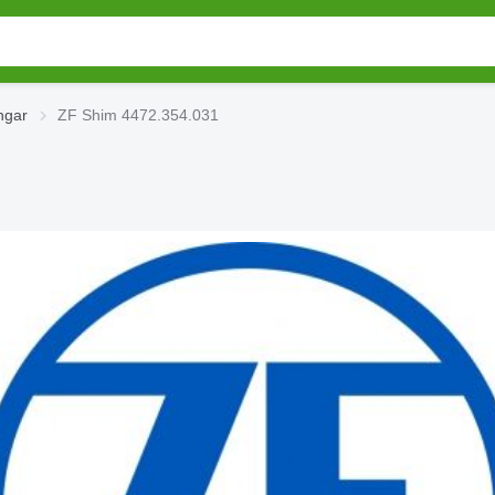
ngar
ZF Shim 4472.354.031