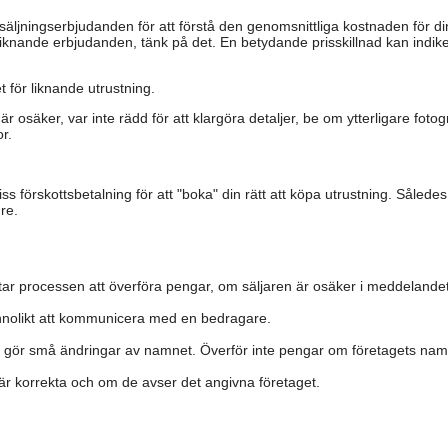
säljningserbjudanden för att förstå den genomsnittliga kostnaden för di
iknande erbjudanden, tänk på det. En betydande prisskillnad kan indiker
 för liknande utrustning.
är osäker, var inte rädd för att klargöra detaljer, be om ytterligare fotog
r.
s förskottsbetalning för att "boka" din rätt att köpa utrustning. Såled
re.
ar processen att överföra pengar, om säljaren är osäker i meddelandet
nolikt att kommunicera med en bedragare.
h gör små ändringar av namnet. Överför inte pengar om företagets namn 
a är korrekta och om de avser det angivna företaget.