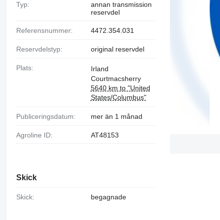
Typ:
annan transmission
reservdel
Referensnummer:
4472.354.031
Reservdelstyp:
original reservdel
Plats:
Irland
Courtmacsherry
5640 km to "United
States/Columbus"
Publiceringsdatum:
mer än 1 månad
Agroline ID:
AT48153
Skick
Skick:
begagnade