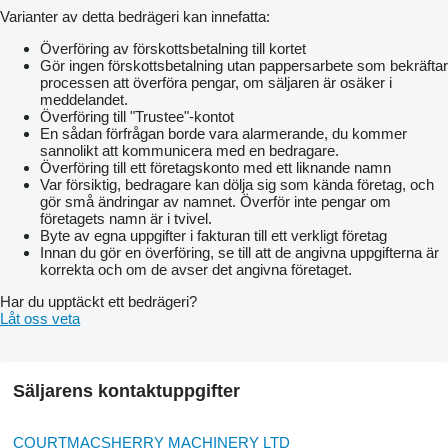
Varianter av detta bedrägeri kan innefatta:
Överföring av förskottsbetalning till kortet
Gör ingen förskottsbetalning utan pappersarbete som bekräftar
processen att överföra pengar, om säljaren är osäker i
meddelandet.
Överföring till "Trustee"-kontot
En sådan förfrågan borde vara alarmerande, du kommer
sannolikt att kommunicera med en bedragare.
Överföring till ett företagskonto med ett liknande namn
Var försiktig, bedragare kan dölja sig som kända företag, och
gör små ändringar av namnet. Överför inte pengar om
företagets namn är i tvivel.
Byte av egna uppgifter i fakturan till ett verkligt företag
Innan du gör en överföring, se till att de angivna uppgifterna är
korrekta och om de avser det angivna företaget.
Har du upptäckt ett bedrägeri?
Låt oss veta
Säljarens kontaktuppgifter
COURTMACSHERRY MACHINERY LTD