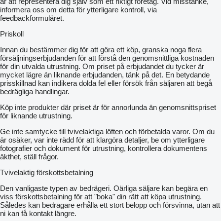
är att representera dig själv som ett riktigt företag. Vid misstanke,
informera oss om detta för ytterligare kontroll, via
feedbackformuläret.
Priskoll
Innan du bestämmer dig för att göra ett köp, granska noga flera
försäljningserbjudanden för att förstå den genomsnittliga kostnaden
för din utvalda utrustning. Om priset på erbjudandet du tycker är
mycket lägre än liknande erbjudanden, tänk på det. En betydande
prisskillnad kan indikera dolda fel eller försök från säljaren att begå
bedrägliga handlingar.
Köp inte produkter där priset är för annorlunda än genomsnittspriset
för liknande utrustning.
Ge inte samtycke till tvivelaktiga löften och förbetalda varor. Om du
är osäker, var inte rädd för att klargöra detaljer, be om ytterligare
fotografier och dokument för utrustning, kontrollera dokumentens
äkthet, ställ frågor.
Tvivelaktig förskottsbetalning
Den vanligaste typen av bedrägeri. Oärliga säljare kan begära en
viss förskottsbetalning för att "boka" din rätt att köpa utrustning.
Således kan bedragare erhålla ett stort belopp och försvinna, utan att
ni kan få kontakt längre.