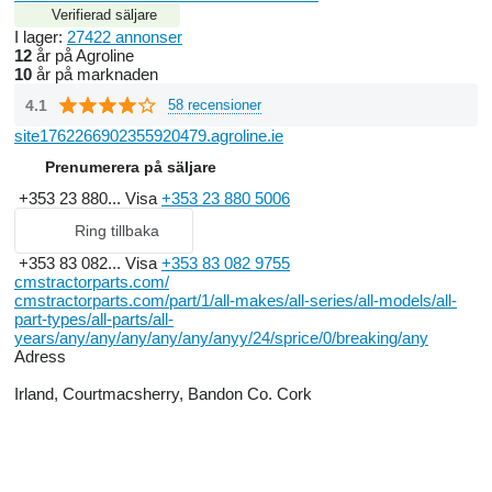
Verifierad säljare
I lager:
27422 annonser
12
år på Agroline
10
år på marknaden
4.1
58 recensioner
site1762266902355920479.agroline.ie
Prenumerera på säljare
+353 23 880...
Visa
+353 23 880 5006
Ring tillbaka
+353 83 082...
Visa
+353 83 082 9755
cmstractorparts.com/
cmstractorparts.com/part/1/all-makes/all-series/all-models/all-
part-types/all-parts/all-
years/any/any/any/any/any/anyy/24/sprice/0/breaking/any
Adress
Irland, Courtmacsherry, Bandon Co. Cork