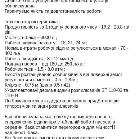
Сервісне обслуговування протягом експлуатації
обприскувача
Гарантуємо якість та довготривалість роботи
Технічна характеристика :
Продуктивність за 1 годину основного часу - 19,2 - 28,8 га/
рік ;
Місткість бака – 3000 л ;
Робоча ширина захвату – 18, 21, 24 м ;
Норма витрати робочої рідини регулюється в межах - 70 -
400 л/а
Робоча швидкість - 8 - 12 км/год ;
Подача насоса – від 160 до 250 л/хв ;
Робочий тиск - 1,5 - 8,0 атм ;
Висота розташування розпилювачів від поверхні землі
регулюється в межах - 0,5 - 1,8 м ;
Кліренс - 0,75 м (шини 9,5 r 42)
Укомплектовані двома видами розпилювачів ST 110-03 та
110-04
По бажанню клієнта додатково можна придбати інши
типорозміри та види розпилювачів
Бак обприскувача має опуклу форму для повного
спорожнення рідини при стабільній роботі насоса, в
середині бака ставитися перегородка для міцності і
надійності бака.
Всі баки мають ємності для промивки системи,