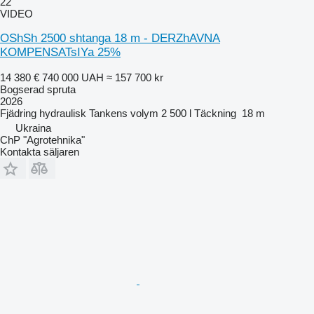
22
VIDEO
OShSh 2500 shtanga 18 m - DERZhAVNA
KOMPENSATsIYa 25%
14 380 €
740 000 UAH
≈ 157 700 kr
Bogserad spruta
2026
Fjädring
hydraulisk
Tankens volym
2 500 l
Täckning
18 m
Ukraina
ChP "Agrotehnika"
Kontakta säljaren