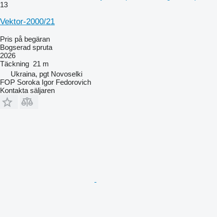
13
Vektor-2000/21
Pris på begäran
Bogserad spruta
2026
Täckning
21 m
Ukraina, pgt Novoselki
FOP Soroka Igor Fedorovich
Kontakta säljaren