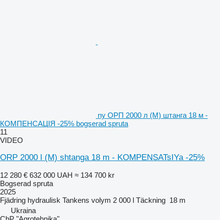
ny ОРП 2000 л (М) штанга 18 м -
КОМПЕНСАЦІЯ -25% bogserad spruta
11
VIDEO
ORP 2000 l (M) shtanga 18 m - KOMPENSATsIYa -25%
12 280 €
632 000 UAH
≈ 134 700 kr
Bogserad spruta
2025
Fjädring
hydraulisk
Tankens volym
2 000 l
Täckning
18 m
Ukraina
ChP "Agrotehnika"