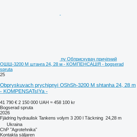
ny Обприскувач причіпний
ОШШ-3200 М штанга 24, 28 м - КОМПЕНСАЦІЯ - bogserad
spruta
25
Obpryskuvach prychipnyi OShSh-3200 M shtanha 24, 28 m
- KOMPENSATsIYa -
41 790 €
2 150 000 UAH
≈ 458 100 kr
Bogserad spruta
2026
Fjädring
hydraulisk
Tankens volym
3 200 l
Täckning
24,28 m
Ukraina
ChP "Agrotehnika"
Kontakta säljaren