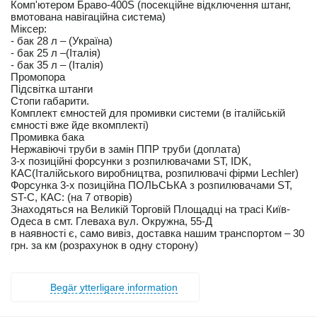
Комп'ютером Браво-400S (посекційне відключення штанг,
вмотована навігаційна система)
Міксер:
- бак 28 л – (Україна)
- бак 25 л –(Італія)
- бак 35 л – (Італія)
Промопора
Підсвітка штанги
Стопи габарити.
Комплект ємностей для промивки системи (в італійській
ємності вже йде вкомплекті)
Промивка бака
Нержавіючі труби в замін ППР труби (доплата)
3-х позиційні форсунки з розпилювачами ST, IDK,
КАС(Італійського виробництва, розпилювачі фірми Lechler)
Форсунка 3-х позиційна ПОЛЬСЬКА з розпилювачами ST,
ST-С, КАС: (на 7 отворів)
Знаходяться на Великій Торговій Площадці на трасі Київ-
Одеса в смт. Глеваха вул. Окружна, 55-Д
в наявності є, само вивіз, доставка нашим транспортом – 30
грн. за км (розрахунок в одну сторону)
Begär ytterligare information