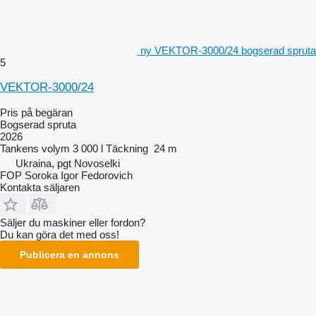
ny VEKTOR-3000/24 bogserad spruta
5
VEKTOR-3000/24
Pris på begäran
Bogserad spruta
2026
Tankens volym
3 000 l
Täckning
24 m
Ukraina, pgt Novoselki
FOP Soroka Igor Fedorovich
Kontakta säljaren
Säljer du maskiner eller fordon?
Du kan göra det med oss!
Publicera en annons