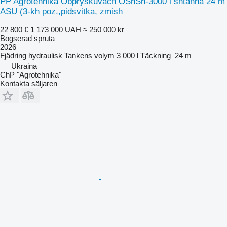
PP Agrotehnika Obpryskuvach OShSh-3000 l shtanha 24 m
ASU (3-kh poz.,pidsvitka, zmish
22 800 €
1 173 000 UAH
≈ 250 000 kr
Bogserad spruta
2026
Fjädring
hydraulisk
Tankens volym
3 000 l
Täckning
24 m
Ukraina
ChP "Agrotehnika"
Kontakta säljaren