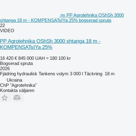
ny PP Agrotehnika OShSh 3000
shtanga 18 m - KOMPENSATsIYa 25% bogserad spruta
22
VIDEO
PP Agrotehnika OShSh 3000 shtanga 18 m -
KOMPENSATsIYa 25%
16 420 €
845 000 UAH
≈ 180 100 kr
Bogserad spruta
2026
Fjädring
hydraulisk
Tankens volym
3 000 l
Täckning
18 m
Ukraina
ChP "Agrotehnika"
Kontakta säljaren