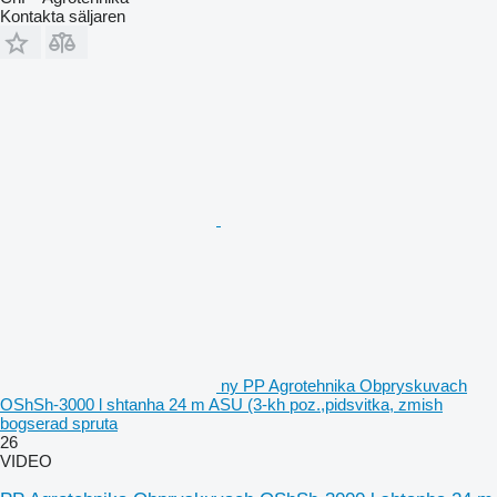
Kontakta säljaren
ny PP Agrotehnika Obpryskuvach
OShSh-3000 l shtanha 24 m ASU (3-kh poz.,pidsvitka, zmish
bogserad spruta
26
VIDEO