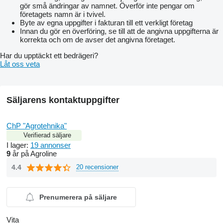
gör små ändringar av namnet. Överför inte pengar om
företagets namn är i tvivel.
Byte av egna uppgifter i fakturan till ett verkligt företag
Innan du gör en överföring, se till att de angivna uppgifterna är
korrekta och om de avser det angivna företaget.
Har du upptäckt ett bedrägeri?
Låt oss veta
Säljarens kontaktuppgifter
ChP "Agrotehnika"
Verifierad säljare
I lager:
19 annonser
9
år på Agroline
4.4
20 recensioner
Prenumerera på säljare
Vita