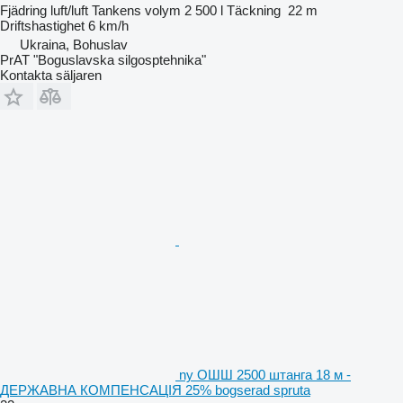
Fjädring
luft/luft
Tankens volym
2 500 l
Täckning
22 m
Driftshastighet
6 km/h
Ukraina, Bohuslav
PrAT "Boguslavska silgosptehnika"
Kontakta säljaren
ny ОШШ 2500 штанга 18 м -
ДЕРЖАВНА КОМПЕНСАЦІЯ 25% bogserad spruta