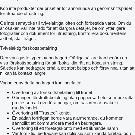
Köp inte produkter där priset är för annorlunda än genomsnittspriset
för liknande utrustning.
Ge inte samtycke till tvivelaktiga löften och förbetalda varor. Om du
är osäker, var inte rädd för att klargöra detaljer, be om ytterligare
fotografier och dokument för utrustning, kontrollera dokumentens
äkthet, ställ frågor.
Tvivelaktig förskottsbetalning
Den vanligaste typen av bedrägeri. Oärliga säljare kan begära en
viss förskottsbetalning för att "boka" din rätt att köpa utrustning.
Således kan bedragare erhålla ett stort belopp och försvinna, utan att
ni kan få kontakt längre.
Varianter av detta bedrägeri kan innefatta:
Överföring av förskottsbetalning till kortet
Gör ingen förskottsbetalning utan pappersarbete som bekräftar
processen att överföra pengar, om säljaren är osäker i
meddelandet.
Överföring till "Trustee"-kontot
En sådan förfrågan borde vara alarmerande, du kommer
sannolikt att kommunicera med en bedragare.
Överföring till ett företagskonto med ett liknande namn
Var försiktig, bedragare kan dölja sig som kända företag, och