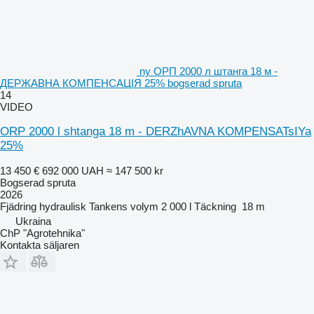
ny ОРП 2000 л штанга 18 м -
ДЕРЖАВНА КОМПЕНСАЦІЯ 25% bogserad spruta
14
VIDEO
ORP 2000 l shtanga 18 m - DERZhAVNA KOMPENSATsIYa
25%
13 450 €
692 000 UAH
≈ 147 500 kr
Bogserad spruta
2026
Fjädring
hydraulisk
Tankens volym
2 000 l
Täckning
18 m
Ukraina
ChP "Agrotehnika"
Kontakta säljaren