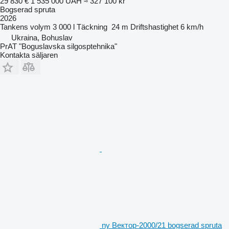
29 830 €
1 535 000 UAH
≈ 327 100 kr
Bogserad spruta
2026
Tankens volym
3 000 l
Täckning
24 m
Driftshastighet
6 km/h
Ukraina, Bohuslav
PrAT "Boguslavska silgosptehnika"
Kontakta säljaren
ny Вектор-2000/21 bogserad spruta