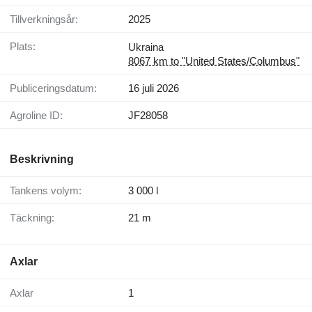
Tillverkningsår:
2025
Plats:
Ukraina
8067 km to "United States/Columbus"
Publiceringsdatum:
16 juli 2026
Agroline ID:
JF28058
Beskrivning
Tankens volym:
3 000 l
Täckning:
21 m
Axlar
Axlar
1