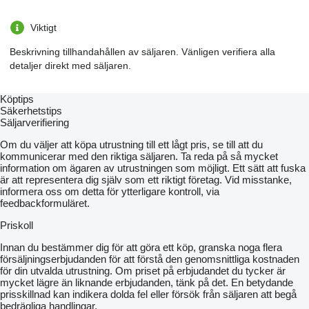
Viktigt
Beskrivning tillhandahållen av säljaren. Vänligen verifiera alla
detaljer direkt med säljaren.
Köptips
Säkerhetstips
Säljarverifiering
Om du väljer att köpa utrustning till ett lågt pris, se till att du
kommunicerar med den riktiga säljaren. Ta reda på så mycket
information om ägaren av utrustningen som möjligt. Ett sätt att fuska
är att representera dig själv som ett riktigt företag. Vid misstanke,
informera oss om detta för ytterligare kontroll, via
feedbackformuläret.
Priskoll
Innan du bestämmer dig för att göra ett köp, granska noga flera
försäljningserbjudanden för att förstå den genomsnittliga kostnaden
för din utvalda utrustning. Om priset på erbjudandet du tycker är
mycket lägre än liknande erbjudanden, tänk på det. En betydande
prisskillnad kan indikera dolda fel eller försök från säljaren att begå
bedrägliga handlingar.