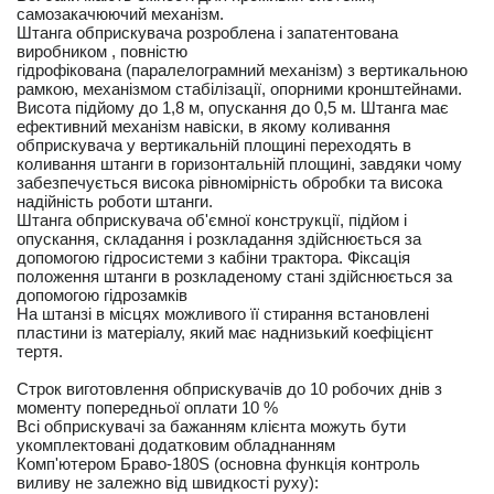
самозакачюючий механізм.
Штанга обприскувача розроблена і запатентована
виробником , повністю
гідрофікована (паралелограмний механізм) з вертикальною
рамкою, механізмом стабілізації, опорними кронштейнами.
Висота підйому до 1,8 м, опускання до 0,5 м. Штанга має
ефективний механізм навіски, в якому коливання
обприскувача у вертикальній площині переходять в
коливання штанги в горизонтальній площині, завдяки чому
забезпечується висока рівномірність обробки та висока
надійність роботи штанги.
Штанга обприскувача об'ємної конструкції, підйом і
опускання, складання і розкладання здійснюється за
допомогою гідросистеми з кабіни трактора. Фіксація
положення штанги в розкладеному стані здійснюється за
допомогою гідрозамків
На штанзі в місцях можливого її стирання встановлені
пластини із матеріалу, який має наднизький коефіцієнт
тертя.
Строк виготовлення обприскувачів до 10 робочих днів з
моменту попередньої оплати 10 %
Всі обприскувачі за бажанням клієнта можуть бути
укомплектовані додатковим обладнанням
Комп'ютером Браво-180S (основна функція контроль
виливу не залежно від швидкості руху):