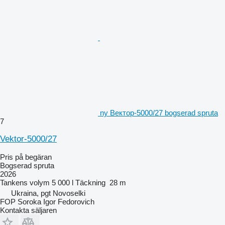
ny Вектор-5000/27 bogserad spruta
7
Vektor-5000/27
Pris på begäran
Bogserad spruta
2026
Tankens volym
5 000 l
Täckning
28 m
Ukraina, pgt Novoselki
FOP Soroka Igor Fedorovich
Kontakta säljaren