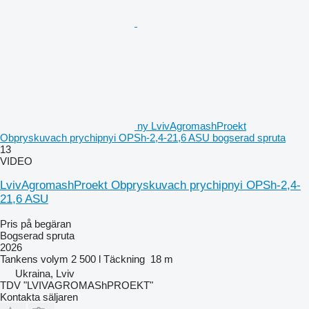
ny LvivAgromashProekt
Obpryskuvach prychipnyi OPSh-2,4-21,6 ASU bogserad spruta
13
VIDEO
LvivAgromashProekt Obpryskuvach prychipnyi OPSh-2,4-
21,6 ASU
Pris på begäran
Bogserad spruta
2026
Tankens volym
2 500 l
Täckning
18 m
Ukraina, Lviv
TDV "LVIVAGROMAShPROEKT"
Kontakta säljaren