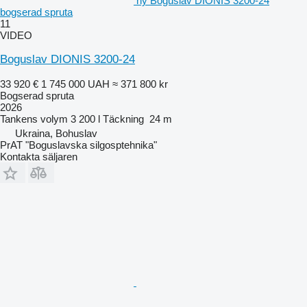
ny Boguslav DIONIS 3200-24
bogserad spruta
11
VIDEO
Boguslav DIONIS 3200-24
33 920 €
1 745 000 UAH
≈ 371 800 kr
Bogserad spruta
2026
Tankens volym
3 200 l
Täckning
24 m
Ukraina, Bohuslav
PrAT "Boguslavska silgosptehnika"
Kontakta säljaren