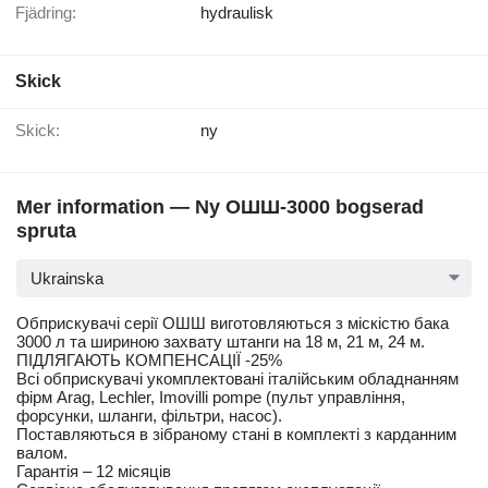
Fjädring:
hydraulisk
Skick
Skick:
ny
Mer information — Ny ОШШ-3000 bogserad
spruta
Ukrainska
Обприскувачі серії ОШШ виготовляються з міскістю бака
3000 л та шириною захвату штанги на 18 м, 21 м, 24 м.
ПІДЛЯГАЮТЬ КОМПЕНСАЦІЇ -25%
Всі обприскувачі укомплектовані італійським обладнанням
фірм Arag, Lechler, Imovilli pompe (пульт управління,
форсунки, шланги, фільтри, насос).
Поставляються в зібраному стані в комплекті з карданним
валом.
Гарантія – 12 місяців