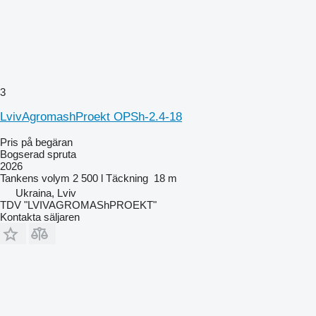
3
LvivAgromashProekt OPSh-2.4-18
Pris på begäran
Bogserad spruta
2026
Tankens volym
2 500 l
Täckning
18 m
Ukraina, Lviv
TDV "LVIVAGROMAShPROEKT"
Kontakta säljaren