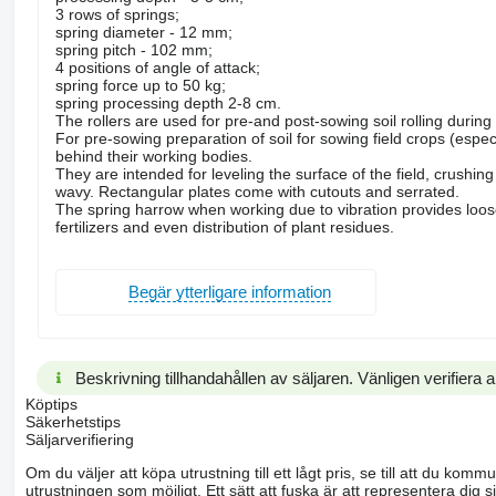
3 rows of springs;
spring diameter - 12 mm;
spring pitch - 102 mm;
4 positions of angle of attack;
spring force up to 50 kg;
spring processing depth 2-8 cm.
The rollers are used for pre-and post-sowing soil rolling during t
For pre-sowing preparation of soil for sowing field crops (especial
behind their working bodies.
They are intended for leveling the surface of the field, crushi
wavy. Rectangular plates come with cutouts and serrated.
The spring harrow when working due to vibration provides loosen
fertilizers and even distribution of plant residues.
Begär ytterligare information
Beskrivning tillhandahållen av säljaren. Vänligen verifiera al
Köptips
Säkerhetstips
Säljarverifiering
Om du väljer att köpa utrustning till ett lågt pris, se till att du k
utrustningen som möjligt. Ett sätt att fuska är att representera dig sj