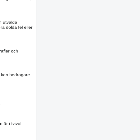
n utvalda
a dolda fel eller
rafier och
es kan bedragare
.
är i tvivel.