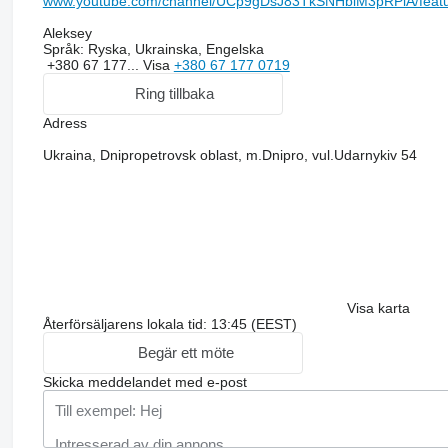
www.youtube.com/channel/UCp9gDsJ83TkSNHbiM3pRPiA/feat
Aleksey
Språk:
Ryska, Ukrainska, Engelska
+380 67 177...
Visa
+380 67 177 0719
Ring tillbaka
Adress
Ukraina, Dnipropetrovsk oblast, m.Dnipro, vul.Udarnykiv 54
Visa karta
Återförsäljarens lokala tid: 13:45 (EEST)
Begär ett möte
Skicka meddelandet med e-post