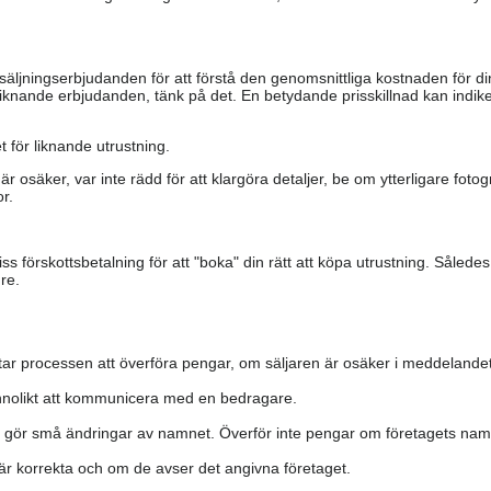
säljningserbjudanden för att förstå den genomsnittliga kostnaden för di
iknande erbjudanden, tänk på det. En betydande prisskillnad kan indiker
 för liknande utrustning.
är osäker, var inte rädd för att klargöra detaljer, be om ytterligare fotog
r.
s förskottsbetalning för att "boka" din rätt att köpa utrustning. Såled
re.
ar processen att överföra pengar, om säljaren är osäker i meddelandet
nolikt att kommunicera med en bedragare.
h gör små ändringar av namnet. Överför inte pengar om företagets namn 
a är korrekta och om de avser det angivna företaget.