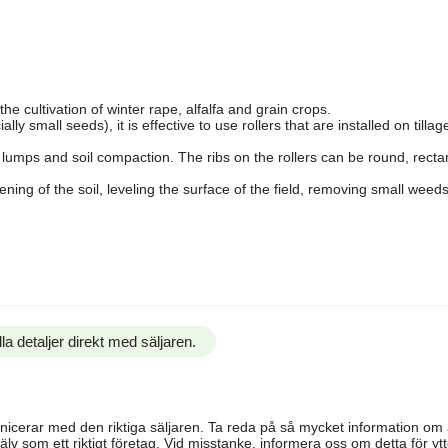
he cultivation of winter rape, alfalfa and grain crops.
ly small seeds), it is effective to use rollers that are installed on tillag
ng lumps and soil compaction. The ribs on the rollers can be round, rect
ing of the soil, leveling the surface of the field, removing small weeds
la detaljer direkt med säljaren.
ommunicerar med den riktiga säljaren. Ta reda på så mycket information o
älv som ett riktigt företag. Vid misstanke, informera oss om detta för ytte