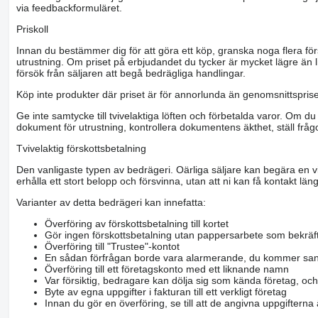
via feedbackformuläret.
Priskoll
Innan du bestämmer dig för att göra ett köp, granska noga flera för
utrustning. Om priset på erbjudandet du tycker är mycket lägre än l
försök från säljaren att begå bedrägliga handlingar.
Köp inte produkter där priset är för annorlunda än genomsnittspriset
Ge inte samtycke till tvivelaktiga löften och förbetalda varor. Om du 
dokument för utrustning, kontrollera dokumentens äkthet, ställ frågo
Tvivelaktig förskottsbetalning
Den vanligaste typen av bedrägeri. Oärliga säljare kan begära en vis
erhålla ett stort belopp och försvinna, utan att ni kan få kontakt läng
Varianter av detta bedrägeri kan innefatta:
Överföring av förskottsbetalning till kortet
Gör ingen förskottsbetalning utan pappersarbete som bekräft
Överföring till "Trustee"-kontot
En sådan förfrågan borde vara alarmerande, du kommer san
Överföring till ett företagskonto med ett liknande namn
Var försiktig, bedragare kan dölja sig som kända företag, oc
Byte av egna uppgifter i fakturan till ett verkligt företag
Innan du gör en överföring, se till att de angivna uppgiftern