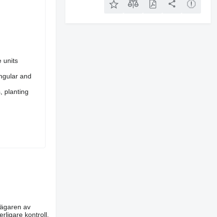
e units
angular and
, planting
m ägaren av
rligare kontroll,