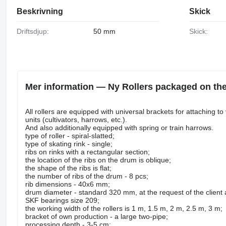
Beskrivning
Skick
Driftsdjup:
50 mm
Skick:
Mer information — Ny Rollers packaged on the 
All rollers are equipped with universal brackets for attaching to
units (cultivators, harrows, etc.).
And also additionally equipped with spring or train harrows.
type of roller - spiral-slatted;
type of skating rink - single;
ribs on rinks with a rectangular section;
the location of the ribs on the drum is oblique;
the shape of the ribs is flat;
the number of ribs of the drum - 8 pcs;
rib dimensions - 40x6 mm;
drum diameter - standard 320 mm, at the request of the client 
SKF bearings size 209;
the working width of the rollers is 1 m, 1.5 m, 2 m, 2.5 m, 3 m;
bracket of own production - a large two-pipe;
processing depth - 3-5 cm;