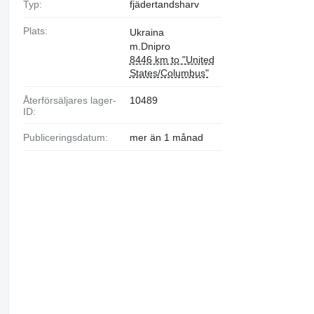
Typ:
fjädertandsharv
Plats:
Ukraina
m.Dnipro
8446 km to "United
States/Columbus"
Återförsäljares lager-
10489
ID:
Publiceringsdatum:
mer än 1 månad