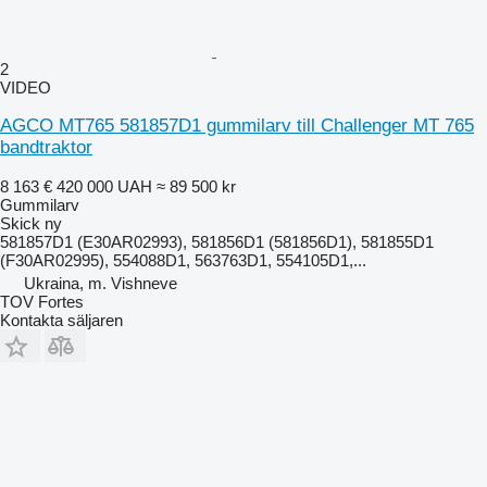
2
VIDEO
AGCO MT765 581857D1 gummilarv till Challenger MT 765
bandtraktor
8 163 €
420 000 UAH
≈ 89 500 kr
Gummilarv
Skick
ny
581857D1 (E30AR02993), 581856D1 (581856D1), 581855D1
(F30AR02995), 554088D1, 563763D1, 554105D1,...
Ukraina, m. Vishneve
TOV Fortes
Kontakta säljaren