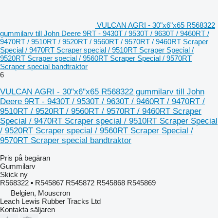
VULCAN AGRI - 30"x6"x65 R568322
gummilarv till John Deere 9RT - 9430T / 9530T / 9630T / 9460RT /
9470RT / 9510RT / 9520RT / 9560RT / 9570RT / 9460RT Scraper
Special / 9470RT Scraper special / 9510RT Scraper Special /
9520RT Scraper special / 9560RT Scraper Special / 9570RT
Scraper special bandtraktor
6
VULCAN AGRI - 30"x6"x65 R568322 gummilarv till John
Deere 9RT - 9430T / 9530T / 9630T / 9460RT / 9470RT /
9510RT / 9520RT / 9560RT / 9570RT / 9460RT Scraper
Special / 9470RT Scraper special / 9510RT Scraper Special
/ 9520RT Scraper special / 9560RT Scraper Special /
9570RT Scraper special bandtraktor
Pris på begäran
Gummilarv
Skick
ny
R568322 ▪ R545867 R545872 R545868 R545869
Belgien, Mouscron
Leach Lewis Rubber Tracks Ltd
Kontakta säljaren