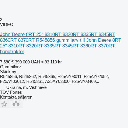
3
VIDEO
John Deere 8RT 25'' 8310RT 8320RT 8335RT 8345RT
8360RT 8370RT R545856 gummilarv till John Deere 8RT
25'' 8310RT 8320RT 8335RT 8345RT 8360RT 8370RT
bandtraktor
7 580 €
390 000 UAH
≈ 83 110 kr
Gummilarv
Skick
ny
R545856, R545862, R545865, E25AY03011, F25AY02952,
F25AY03012, R545861, A25AY03300, F25AY03469...
Ukraina, m. Vishneve
TOV Fortes
Kontakta säljaren