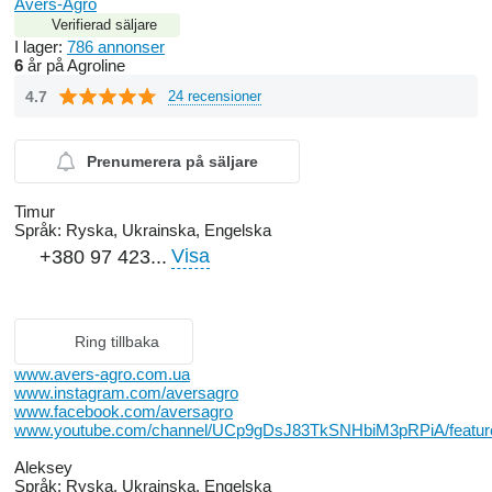
Avers-Agro
Verifierad säljare
I lager:
786 annonser
6
år på Agroline
4.7
24 recensioner
Prenumerera på säljare
Timur
Språk:
Ryska, Ukrainska, Engelska
Visa
+380 97 423...
Ring tillbaka
www.avers-agro.com.ua
www.instagram.com/aversagro
www.facebook.com/aversagro
www.youtube.com/channel/UCp9gDsJ83TkSNHbiM3pRPiA/featur
Aleksey
Språk:
Ryska, Ukrainska, Engelska