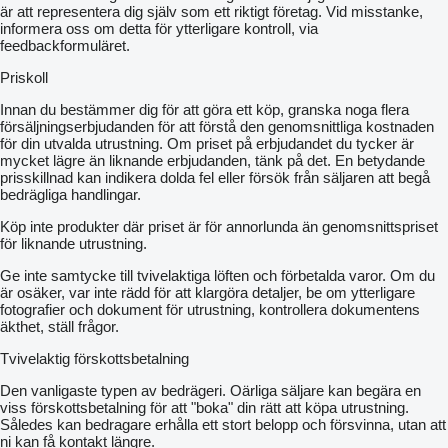
är att representera dig själv som ett riktigt företag. Vid misstanke,
informera oss om detta för ytterligare kontroll, via
feedbackformuläret.
Priskoll
Innan du bestämmer dig för att göra ett köp, granska noga flera
försäljningserbjudanden för att förstå den genomsnittliga kostnaden
för din utvalda utrustning. Om priset på erbjudandet du tycker är
mycket lägre än liknande erbjudanden, tänk på det. En betydande
prisskillnad kan indikera dolda fel eller försök från säljaren att begå
bedrägliga handlingar.
Köp inte produkter där priset är för annorlunda än genomsnittspriset
för liknande utrustning.
Ge inte samtycke till tvivelaktiga löften och förbetalda varor. Om du
är osäker, var inte rädd för att klargöra detaljer, be om ytterligare
fotografier och dokument för utrustning, kontrollera dokumentens
äkthet, ställ frågor.
Tvivelaktig förskottsbetalning
Den vanligaste typen av bedrägeri. Oärliga säljare kan begära en
viss förskottsbetalning för att "boka" din rätt att köpa utrustning.
Således kan bedragare erhålla ett stort belopp och försvinna, utan att
ni kan få kontakt längre.