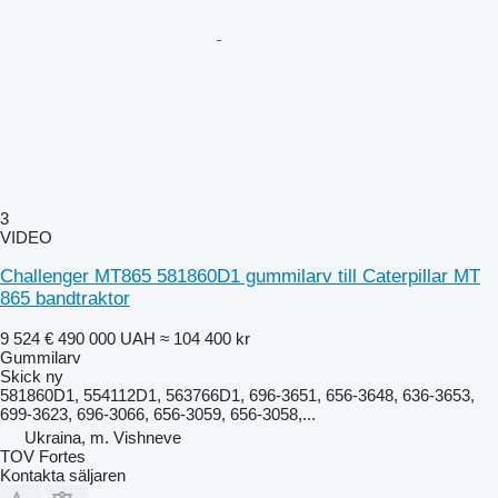
3
VIDEO
Challenger MT865 581860D1 gummilarv till Caterpillar MT
865 bandtraktor
9 524 €
490 000 UAH
≈ 104 400 kr
Gummilarv
Skick
ny
581860D1, 554112D1, 563766D1, 696-3651, 656-3648, 636-3653,
699-3623, 696-3066, 656-3059, 656-3058,...
Ukraina, m. Vishneve
TOV Fortes
Kontakta säljaren