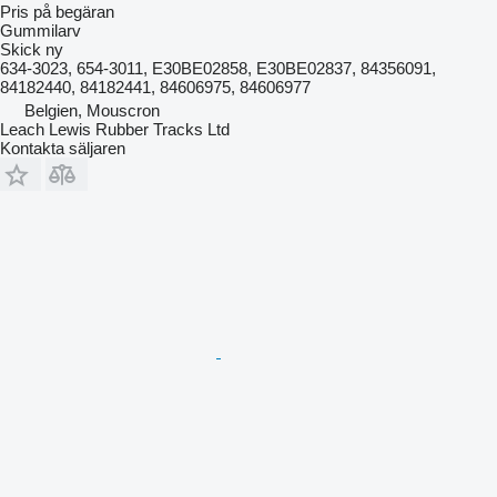
Pris på begäran
Gummilarv
Skick
ny
634-3023, 654-3011, E30BE02858, E30BE02837, 84356091,
84182440, 84182441, 84606975, 84606977
Belgien, Mouscron
Leach Lewis Rubber Tracks Ltd
Kontakta säljaren