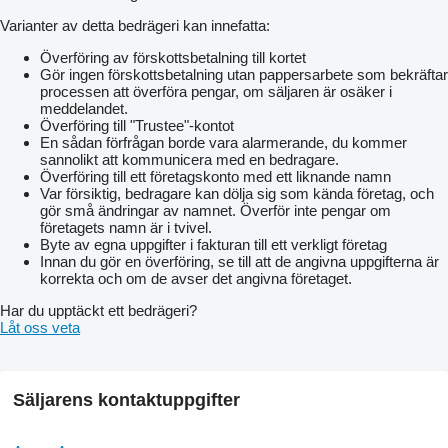
Varianter av detta bedrägeri kan innefatta:
Överföring av förskottsbetalning till kortet
Gör ingen förskottsbetalning utan pappersarbete som bekräftar
processen att överföra pengar, om säljaren är osäker i
meddelandet.
Överföring till "Trustee"-kontot
En sådan förfrågan borde vara alarmerande, du kommer
sannolikt att kommunicera med en bedragare.
Överföring till ett företagskonto med ett liknande namn
Var försiktig, bedragare kan dölja sig som kända företag, och
gör små ändringar av namnet. Överför inte pengar om
företagets namn är i tvivel.
Byte av egna uppgifter i fakturan till ett verkligt företag
Innan du gör en överföring, se till att de angivna uppgifterna är
korrekta och om de avser det angivna företaget.
Har du upptäckt ett bedrägeri?
Låt oss veta
Säljarens kontaktuppgifter