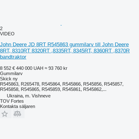
2
VIDEO
John Deere JD 8RT R545863 gummilarv till John Deere
8RT, 8310RT 8320RT ,8335RT, 8345RT, 8360RT ,8370R
bandtraktor
8 552 €
440 000 UAH
≈ 93 760 kr
Gummilarv
Skick
ny
R545863, R265478, R545864, R545866, R545856, R545857,
R545858, R545865, R545859, R545861, R545862,...
Ukraina, m. Vishneve
TOV Fortes
Kontakta säljaren