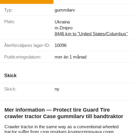
Typ:
gummilarv
Plats:
Ukraina
m.Dnipro
8446 km to "United States/Columbus"
Återförsäljares lager-ID:
10096
Publiceringsdatum:
mer än 1 månad
Skick
Skick:
ny
Mer information — Protect tire Guard Tire
crawler tractor Case gummilarv till bandtraktor
Crawler tractor in the same way as a conventional wheeled
tractor suffer from crop residues krupnozernovaya crops