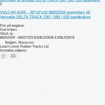
gummilarv till Versatile DELTA TRACK 530 / 580 / 620 bandtraktor
5
VULCAN AGRI - 30"x6"x42 86052504 gummilarv till
Versatile DELTA TRACK 530 / 580 / 620 bandtraktor
Pris på begäran
Gummilarv
Skick
ny
86052504 - 86057259 B30BJ02836 E30BJ02878
Belgien, Mouscron
Leach Lewis Rubber Tracks Ltd
Kontakta säljaren