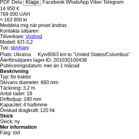
PDF
Dela
Klaga
Facebook
WhatsApp
Viber
Telegram
14 950 €
769 000 UAH
≈ 163 900 kr
Meddela mig när priset ändras
Kontakta säljaren
Tillverkare:
Voshod
Modell:
БП-3,2
Typ:
skivharv
Plats:
Ukraina
Kyiv
8063 km to "United States/Columbus"
Återförsäljares lager-ID:
201030100438
Publiceringsdatum:
mer än 1 månad
Beskrivning
Typ:
för traktor
Skivans diameter:
660 mm
Täckning:
3,2 m
Antal rader:
18
Driftsdjup:
180 mm
Kapacitet:
4 ha/timme
Önskad dragkraft:
120 hk
Skick
Skick:
ny
Mer information
Färg:
röd