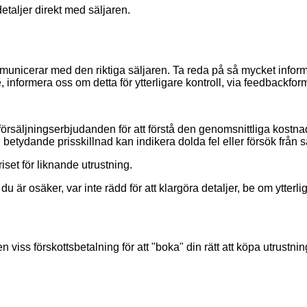
etaljer direkt med säljaren.
u kommunicerar med den riktiga säljaren. Ta reda på så mycket info
e, informera oss om detta för ytterligare kontroll, via feedbackfor
försäljningserbjudanden för att förstå den genomsnittliga kostna
betydande prisskillnad kan indikera dolda fel eller försök från 
iset för liknande utrustning.
du är osäker, var inte rädd för att klargöra detaljer, be om ytterl
viss förskottsbetalning för att "boka" din rätt att köpa utrustni