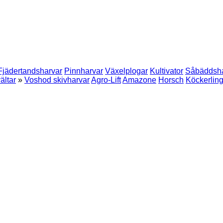
Fjädertandsharvar
Pinnharvar
Växelplogar
Kultivator
Såbäddsha
ältar
»
Voshod skivharvar
Agro-Lift
Amazone
Horsch
Köckerlin