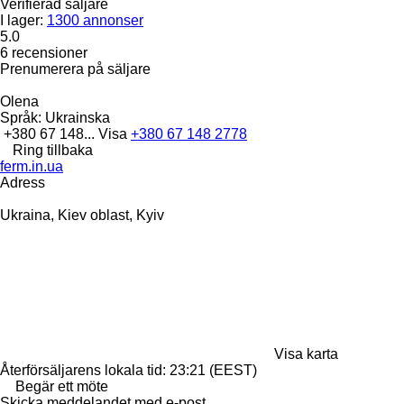
Verifierad säljare
I lager:
1300 annonser
5.0
6 recensioner
Prenumerera på säljare
Olena
Språk:
Ukrainska
+380 67 148...
Visa
+380 67 148 2778
Ring tillbaka
ferm.in.ua
Adress
Ukraina, Kiev oblast, Kyiv
Visa karta
Återförsäljarens lokala tid: 23:21 (EEST)
Begär ett möte
Skicka meddelandet med e-post