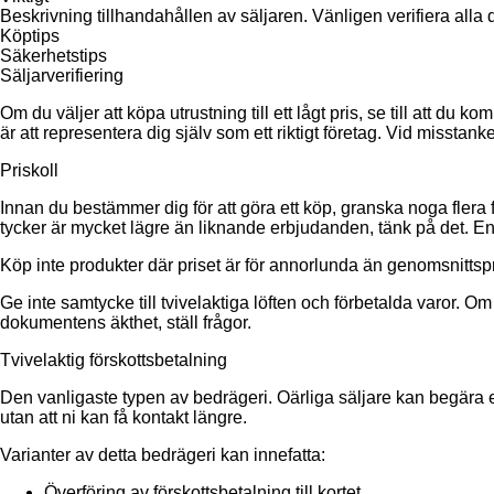
Beskrivning tillhandahållen av säljaren. Vänligen verifiera alla d
Köptips
Säkerhetstips
Säljarverifiering
Om du väljer att köpa utrustning till ett lågt pris, se till att d
är att representera dig själv som ett riktigt företag. Vid misstank
Priskoll
Innan du bestämmer dig för att göra ett köp, granska noga flera 
tycker är mycket lägre än liknande erbjudanden, tänk på det. En 
Köp inte produkter där priset är för annorlunda än genomsnittspr
Ge inte samtycke till tvivelaktiga löften och förbetalda varor. Om 
dokumentens äkthet, ställ frågor.
Tvivelaktig förskottsbetalning
Den vanligaste typen av bedrägeri. Oärliga säljare kan begära en 
utan att ni kan få kontakt längre.
Varianter av detta bedrägeri kan innefatta:
Överföring av förskottsbetalning till kortet