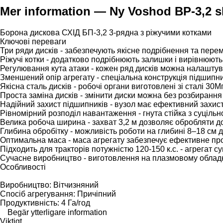
Mer information — Ny Voshod BP-3,2 s
Борона дискова СХІД БП-3,2 3-рядна з ріжучими котками
Ключові переваги
Три ряди дисків - забезпечують якісне подрібнення та пер
Ріжучі котки - додатково подрібнюють залишки і вирівнюють
Регулювання кута атаки - кожен ряд дисків можна налаштува
Зменшений опір агрегату - спеціальна конструкція підшипн
Якісна сталь дисків - робочі органи виготовлені зі сталі 30
Проста заміна дисків - змінити диски можна без розбиранн
Надійний захист підшипників - вузол має ефективний захист
Рівномірний розподіл навантаження - гнута стійка з суцільно
Велика робоча ширина - захват 3,2 м дозволяє обробляти до
Глибина обробітку - можливість роботи на глибині 8–18 см дл
Оптимальна маса - маса агрегату забезпечує ефективне про
Підходить для тракторів потужністю 120-150 к.с. - агрегат 
Сучасне виробництво - виготовлення на плазмовому обладнан
Особливості
Виробництво: Вітчизняний
Спосіб агрегування: Причіпний
Продуктивність: 4 Га/год
Begär ytterligare information
Viktigt