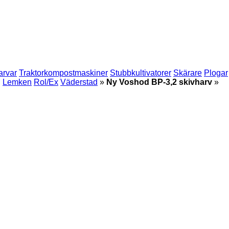
rvar
Traktorkompostmaskiner
Stubbkultivatorer
Skärare
Plogar
g
Lemken
Rol/Ex
Väderstad
»
Ny Voshod BP-3,2 skivharv
»