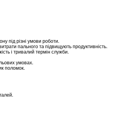
ну під різні умови роботи.
витрати пального та підвищують продуктивність.
кість і тривалий термін служби.
ольових умовах.
зик поломок.
.
талей.