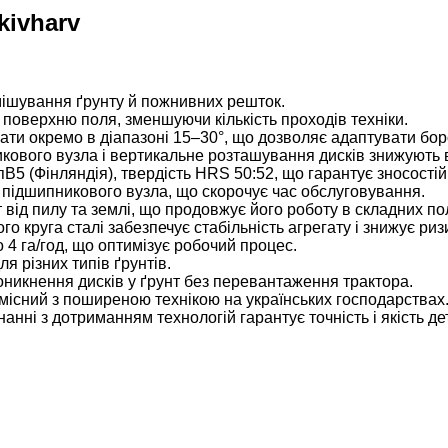
kivharv
емішування ґрунту й пожнивних решток.
 поверхню поля, зменшуючи кількість проходів техніки.
ти окремо в діапазоні 15–30°, що дозволяє адаптувати боро
икового вузла і вертикальне розташування дисків знижують 
МпВ5 (Фінляндія), твердість HRS 50:52, що гарантує зносостій
я підшипникового вузла, що скорочує час обслуговування.
 від пилу та землі, що продовжує його роботу в складних п
го круга сталі забезпечує стабільність агрегату і знижує ри
 4 га/год, що оптимізує робочий процес.
я різних типів ґрунтів.
никнення дисків у ґрунт без перевантаження трактора.
сумісний з поширеною технікою на українських господарствах
ні з дотриманням технологій гарантує точність і якість де