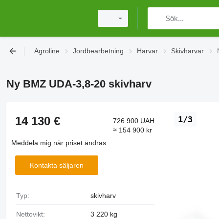
Agroline
Jordbearbetning
Harvar
Skivharvar
Ny BMZ UDA-3,8-20 skivharv
14 130 €
1/3
726 900 UAH
≈ 154 900 kr
Meddela mig när priset ändras
Kontakta säljaren
Typ:
skivharv
Nettovikt:
3 220 kg