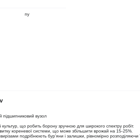
ny
v
й підшипниковий вузол
в і культур, що робить борону зручною для широкого спектру робіт.
витку кореневої системи, що може збільшити врожай на 15-25%.
вирізами подрібнюють бур’яни і залишки, рівномірно розподіляючи їх