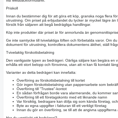
via feedbackformuläret.
Priskoll
Innan du bestämmer dig för att göra ett köp, granska noga flera för
utrustning. Om priset på erbjudandet du tycker är mycket lägre än l
försök från säljaren att begå bedrägliga handlingar.
Köp inte produkter där priset är för annorlunda än genomsnittspriset
Ge inte samtycke till tvivelaktiga löften och förbetalda varor. Om du 
dokument för utrustning, kontrollera dokumentens äkthet, ställ frågo
Tvivelaktig förskottsbetalning
Den vanligaste typen av bedrägeri. Oärliga säljare kan begära en vis
erhålla ett stort belopp och försvinna, utan att ni kan få kontakt läng
Varianter av detta bedrägeri kan innefatta:
Överföring av förskottsbetalning till kortet
Gör ingen förskottsbetalning utan pappersarbete som bekräft
Överföring till "Trustee"-kontot
En sådan förfrågan borde vara alarmerande, du kommer san
Överföring till ett företagskonto med ett liknande namn
Var försiktig, bedragare kan dölja sig som kända företag, oc
Byte av egna uppgifter i fakturan till ett verkligt företag
Innan du gör en överföring, se till att de angivna uppgiftern
Har du upptäckt ett bedrägeri?