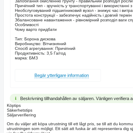
Запобігання окисленню ґрунту - правильний розподіл росли
Причіпний тип - зручність у транспортуванні і використанні з
Необслуговуваний підшипниковий вузол - знижує час і витра
Простота конструкції - забезпечує надійність і довгий термін
Збалансоване навантаження - рівномірний розподіл ваги спр
Особливості
Чому варто придбати
Тип: Борона дискова
Виробництво: Вітчизняний
Спосіб агрегування: Причіпний
Продуктивність: 3,5 Га/год
марка: БМЗ
Begär ytterligare information
Beskrivning tillhandahållen av säljaren. Vänligen verifiera al
Köptips
Säkerhetstips
Säljarverifiering
Om du väljer att köpa utrustning till ett lågt pris, se till att du k
utrustningen som möjligt. Ett sätt att fuska är att representera dig sj