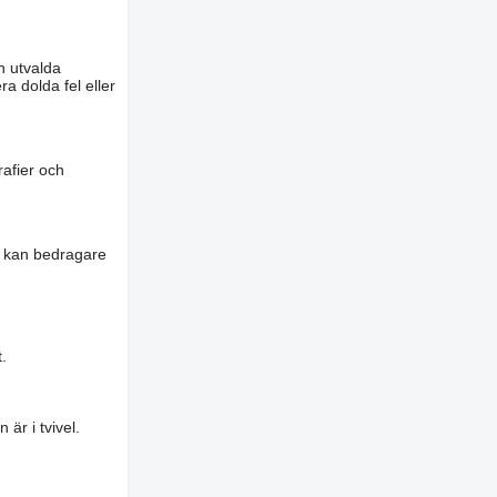
n utvalda
a dolda fel eller
rafier och
es kan bedragare
.
är i tvivel.