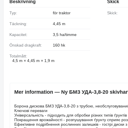
Beskrivning
Skick
Typ:
för traktor
Skick:
Täckning:
4,45 m
Kapacitet:
3,5 ha/timme
Önskad dragkraft:
160 hk
Totalmått:
4,5 m × 4,45 m × 1,9 m
Mer information — Ny БМЗ УДА-3,8-20 skivhar
Борона дискова БМЗ УДА-3,8-20 з трубою, необслуговувани
Ключові переваги
Універсальність - підходить для обробки різних типів ґрунті
Покращення врожайності - розпушування ґрунту сприяє роз
Ефективне подрібнення рослинних залишків - гострі диски з 