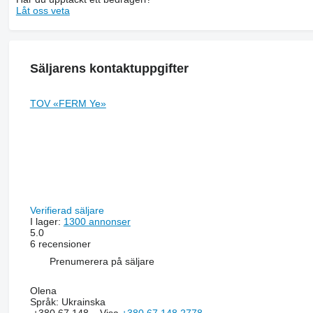
Låt oss veta
Säljarens kontaktuppgifter
TOV «FERM Ye»
Verifierad säljare
I lager:
1300 annonser
5.0
6 recensioner
Prenumerera på säljare
Olena
Språk:
Ukrainska
+380 67 148...
Visa
+380 67 148 2778