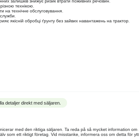
нних залишків знижує ризик втрати поживних речовин.
 різною технікою.
ти на технічне обслуговування.
 служби.
ияє якісній обробці ґрунту без зайвих навантажень на трактор.
la detaljer direkt med säljaren.
ommunicerar med den riktiga säljaren. Ta reda på så mycket information o
älv som ett riktigt företag. Vid misstanke, informera oss om detta för ytte