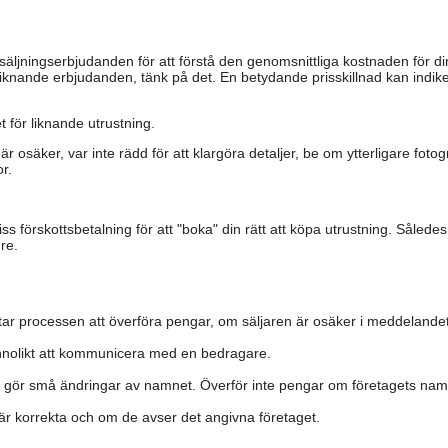
säljningserbjudanden för att förstå den genomsnittliga kostnaden för di
iknande erbjudanden, tänk på det. En betydande prisskillnad kan indiker
 för liknande utrustning.
är osäker, var inte rädd för att klargöra detaljer, be om ytterligare fotog
r.
s förskottsbetalning för att "boka" din rätt att köpa utrustning. Såled
re.
ar processen att överföra pengar, om säljaren är osäker i meddelandet
nolikt att kommunicera med en bedragare.
h gör små ändringar av namnet. Överför inte pengar om företagets namn 
a är korrekta och om de avser det angivna företaget.