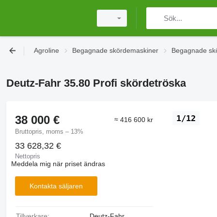
Agroline
Begagnade skördemaskiner
Begagnade skö
Deutz-Fahr 35.80 Profi skördetröska
38 000 €
1/12
≈ 416 600 kr
Bruttopris, moms – 13%
33 628,32 €
Nettopris
Meddela mig när priset ändras
Kontakta säljaren
Tillverkare:
Deutz-Fahr