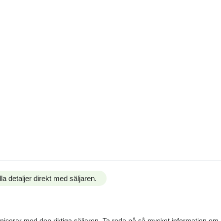
la detaljer direkt med säljaren.
ommunicerar med den riktiga säljaren. Ta reda på så mycket information o