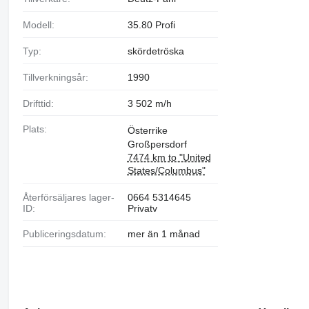
Modell:
35.80 Profi
Typ:
skördetröska
Tillverkningsår:
1990
Drifttid:
3 502 m/h
Plats:
Österrike
Großpersdorf
7474 km to "United
States/Columbus"
Återförsäljares lager-
0664 5314645
ID:
Privatv
Publiceringsdatum:
mer än 1 månad