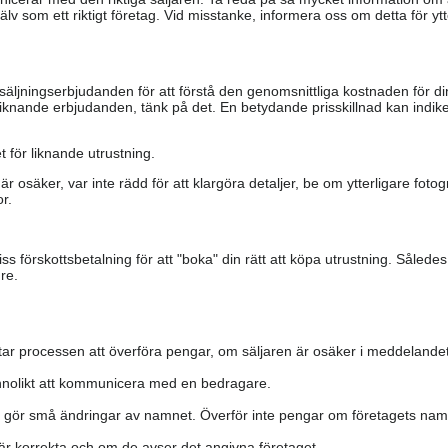
älv som ett riktigt företag. Vid misstanke, informera oss om detta för ytte
säljningserbjudanden för att förstå den genomsnittliga kostnaden för di
iknande erbjudanden, tänk på det. En betydande prisskillnad kan indiker
 för liknande utrustning.
är osäker, var inte rädd för att klargöra detaljer, be om ytterligare fotog
r.
s förskottsbetalning för att "boka" din rätt att köpa utrustning. Såled
re.
ar processen att överföra pengar, om säljaren är osäker i meddelandet
nolikt att kommunicera med en bedragare.
h gör små ändringar av namnet. Överför inte pengar om företagets namn 
a är korrekta och om de avser det angivna företaget.