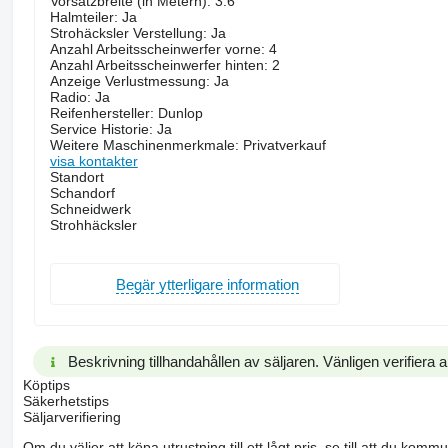
Vorsatzbreite (in Metern): 3.6
Halmteiler: Ja
Strohäcksler Verstellung: Ja
Anzahl Arbeitsscheinwerfer vorne: 4
Anzahl Arbeitsscheinwerfer hinten: 2
Anzeige Verlustmessung: Ja
Radio: Ja
Reifenhersteller: Dunlop
Service Historie: Ja
Weitere Maschinenmerkmale: Privatverkauf
visa kontakter
Standort
Schandorf
Schneidwerk
Strohhäcksler
Begär ytterligare information
Beskrivning tillhandahållen av säljaren. Vänligen verifiera al
Köptips
Säkerhetstips
Säljarverifiering
Om du väljer att köpa utrustning till ett lågt pris, se till att du k