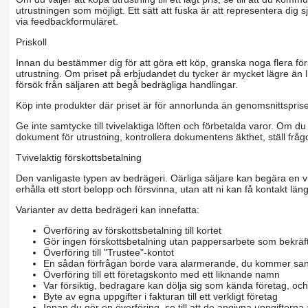
utrustningen som möjligt. Ett sätt att fuska är att representera dig sj
via feedbackformuläret.
Priskoll
Innan du bestämmer dig för att göra ett köp, granska noga flera för
utrustning. Om priset på erbjudandet du tycker är mycket lägre än l
försök från säljaren att begå bedrägliga handlingar.
Köp inte produkter där priset är för annorlunda än genomsnittspriset
Ge inte samtycke till tvivelaktiga löften och förbetalda varor. Om du 
dokument för utrustning, kontrollera dokumentens äkthet, ställ frågo
Tvivelaktig förskottsbetalning
Den vanligaste typen av bedrägeri. Oärliga säljare kan begära en vis
erhålla ett stort belopp och försvinna, utan att ni kan få kontakt läng
Varianter av detta bedrägeri kan innefatta:
Överföring av förskottsbetalning till kortet
Gör ingen förskottsbetalning utan pappersarbete som bekräft
Överföring till "Trustee"-kontot
En sådan förfrågan borde vara alarmerande, du kommer san
Överföring till ett företagskonto med ett liknande namn
Var försiktig, bedragare kan dölja sig som kända företag, oc
Byte av egna uppgifter i fakturan till ett verkligt företag
Innan du gör en överföring, se till att de angivna uppgiftern