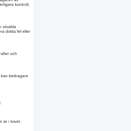
rligare kontroll,
n utvalda
a dolda fel eller
rafier och
es kan bedragare
.
är i tvivel.