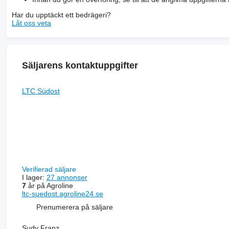
Har du upptäckt ett bedrägeri?
Låt oss veta
Säljarens kontaktuppgifter
LTC Südost
Verifierad säljare
I lager:
27 annonser
7
år på Agroline
ltc-suedost.agroline24.se
Prenumerera på säljare
Sudy Franz