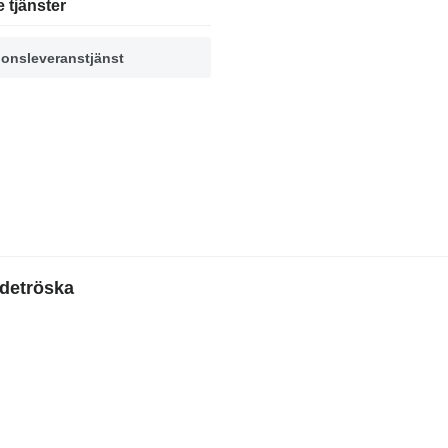
e tjänster
onsleveranstjänst
rdetröska