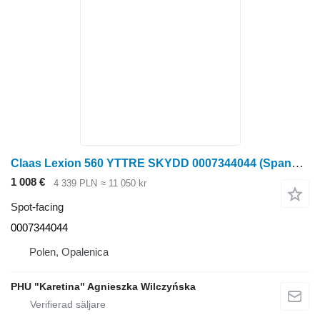
Claas Lexion 560 YTTRE SKYDD 0007344044 (Spannmålstanksskydd) spot-facing till Claas Lexion 560 skördetröska
1 008 €
4 339 PLN
≈ 11 050 kr
Spot-facing
0007344044
Polen, Opalenica
PHU "Karetina" Agnieszka Wilczyńska