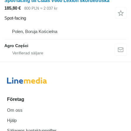
Spot-facing till Claas V660 Lexion skördetröska
185,80 €
800 PLN
≈ 2 037 kr
Spot-facing
Polen, Boruja Kościelna
Agro Części
Företag
Om oss
Hjälp
Säljarens kontaktuppgifter