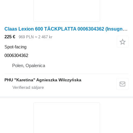
Claas Lexion 600 TÄCKPLATTA 0006304362 (Insugningskanal) spot-facing till Claas Lexion 600 skördetröska
225 €
969 PLN
≈ 2 467 kr
Spot-facing
0006304362
Polen, Opalenica
PHU "Karetina" Agnieszka Wilczyńska