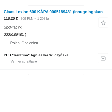
Claas Lexion 600 KÅPA 0005189481 (Insugningskanal; sidokåpa spot-facing till Claas Lexion 600 skördetröska
118,20 €
509 PLN
≈ 1 296 kr
Spot-facing
0005189481 (
Polen, Opalenica
PHU "Karetina" Agnieszka Wilczyńska