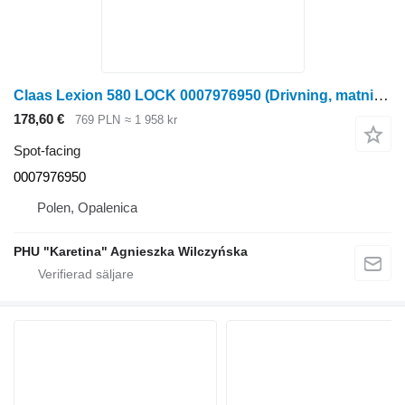
Claas Lexion 580 LOCK 0007976950 (Drivning, matningshylla, lock) spot-facing till Claas Lexion 580 skördetröska
178,60 €
769 PLN
≈ 1 958 kr
Spot-facing
0007976950
Polen, Opalenica
PHU "Karetina" Agnieszka Wilczyńska