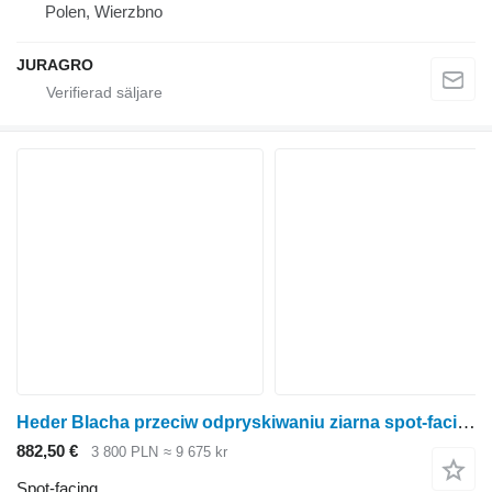
Polen, Wierzbno
JURAGRO
Heder Blacha przeciw odpryskiwaniu ziarna spot-facing till Claas C600 skördetröska
882,50 €
3 800 PLN
≈ 9 675 kr
Spot-facing