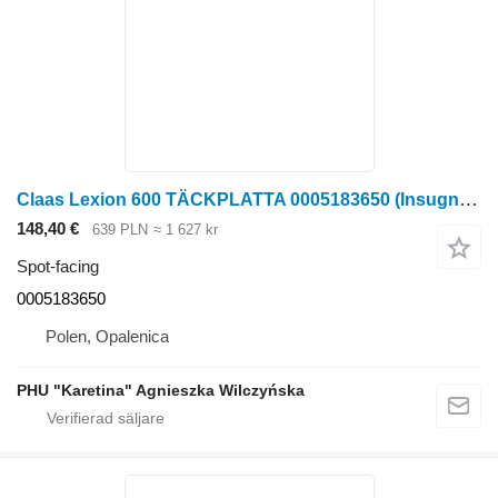
Claas Lexion 600 TÄCKPLATTA 0005183650 (Insugningskanal; lock spot-facing till Claas Lexion 600 skördetröska
148,40 €
639 PLN
≈ 1 627 kr
Spot-facing
0005183650
Polen, Opalenica
PHU "Karetina" Agnieszka Wilczyńska