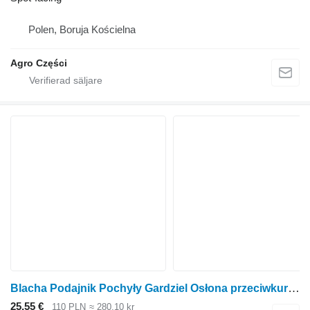
Polen, Boruja Kościelna
Agro Części
Blacha Podajnik Pochyły Gardziel Osłona przeciwkurzowa spot-facing till Claas Lexion skördetröska
25,55 €
110 PLN
≈ 280,10 kr