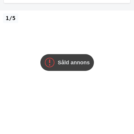
1/5
Såld annons