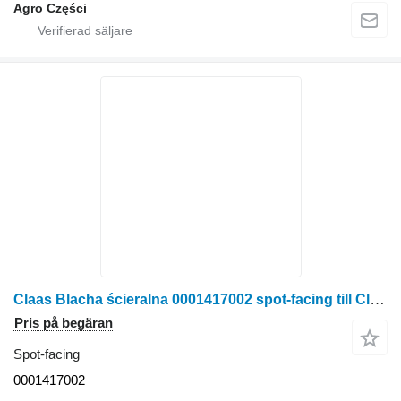
Agro Części
Claas Blacha ścieralna 0001417002 spot-facing till Claas Jaguar majsskördare
Pris på begäran
Spot-facing
0001417002