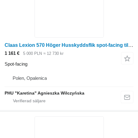
Claas Lexion 570 Höger Husskyddsflik spot-facing till Claas Lexion 570 skördetröska
1 161 €
5 000 PLN
≈ 12 730 kr
Spot-facing
Polen, Opalenica
PHU "Karetina" Agnieszka Wilczyńska