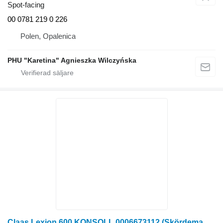
Spot-facing
00 0781 219 0 226
Polen, Opalenica
PHU "Karetina" Agnieszka Wilczyńska
Claas Lexion 600 KONSOLL 0006673112 (Skördemaskinens drivning, utan spot-facing till Claas Lexion 600 skördetröska